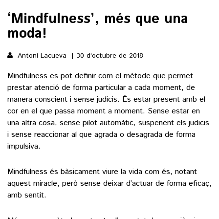
‘Mindfulness’, més que una
()
moda!
ACTUALITAT
Antoni Lacueva
30 d'octubre de 2018
Mindfulness es pot definir com el mètode que permet
POLÍTICA
ESPORTS
prestar atenció de forma particular a cada moment, de
SOCIETAT
manera conscient i sense judicis. És estar present amb el
FUTBOL
CULTURA
cor en el que passa moment a moment. Sense estar en
ECONOMIA
HOQUEI PATINS
una altra cosa, sense pilot automàtic, suspenent els judicis
VEURE TOTES
ARTS ESCÈNIQUES
i sense reaccionar al que agrada o desagrada de forma
SUPLEMENTS
MOTOR
impulsiva.
CULTURA POPULAR
VEURE TOTES
FOTOGALERIES
LLIBRES
Mindfulness és bàsicament viure la vida com és, notant
9MAGAZÍN
CALAIX
aquest miracle, però sense deixar d’actuar de forma eficaç,
AGENDA
amb sentit.
VEURE TOTES
BLOGOSFERA