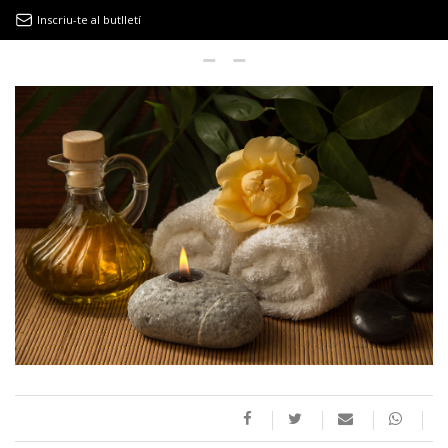
Inscriu-te al butlletí
9MAGAZÍN
EL CLÀSSIC | ALBERT PLA
“LA VIDA ÉS COM LA MAR: SEMPRE BUSCA L’EQUILIBRI”
NOVETATS DISCOGRÀFIQUES
EL CLÀSSIC | ELS 3 TAMBORS
TEMÀTIQUES
()