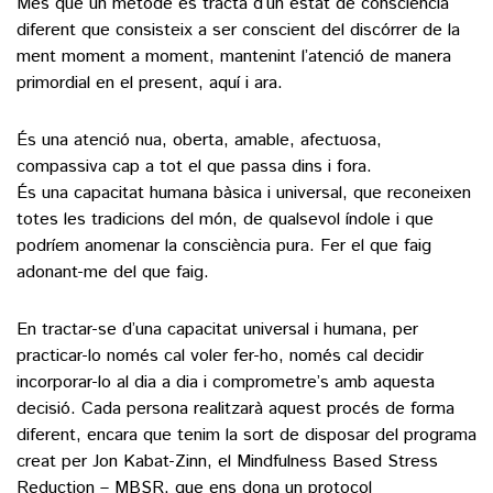
Més que un mètode es tracta d’un estat de consciència
diferent que consisteix a ser conscient del discórrer de la
ment moment a moment, mantenint l’atenció de manera
primordial en el present, aquí i ara.
És una atenció nua, oberta, amable, afectuosa,
compassiva cap a tot el que passa dins i fora.
És una capacitat humana bàsica i universal, que reconeixen
totes les tradicions del món, de qualsevol índole i que
podríem anomenar la consciència pura. Fer el que faig
adonant-me del que faig.
En tractar-se d’una capacitat universal i humana, per
practicar-lo només cal voler fer-ho, només cal decidir
incorporar-lo al dia a dia i comprometre’s amb aquesta
decisió. Cada persona realitzarà aquest procés de forma
diferent, encara que tenim la sort de disposar del programa
creat per Jon Kabat-Zinn, el Mindfulness Based Stress
Reduction – MBSR, que ens dona un protocol