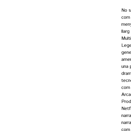
No s
com 
meny
llar
Mult
Lege
gene
amer
una p
dram
tecn
com 
Arca
Prod
Netf
narr
narr
com 