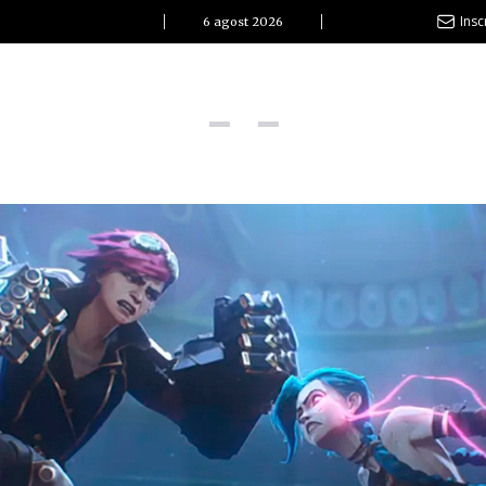
Insc
6 agost 2026
l Clàssic | Albert Pla
La vida és com la mar: sempre busca l’equilibri”
ovetats discogràfiques
l Clàssic | ELS 3 TAMBORS
TEMÀTIQUES