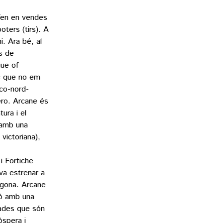
fen en vendes
oters (tirs). A
i. Ara bé, al
s de
gue of
c que no em
nco-nord-
ero. Arcane és
tura i el
 amb una
victoriana),
i Fortiche
va estrenar a
segona. Arcane
erò amb una
tades que són
òspera i