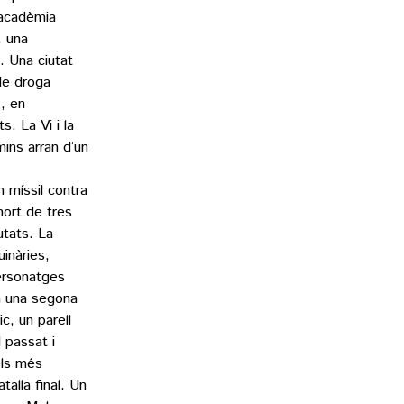
 acadèmia
, una
. Una ciutat
 de droga
s, en
s. La Vi i la
ins arran d’un
 míssil contra
mort de tres
utats. La
inàries,
ersonatges
n una segona
c, un parell
 passat i
els més
talla final. Un