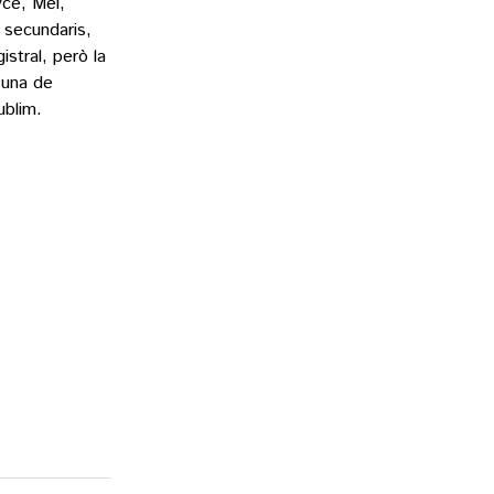
yce, Mel,
 secundaris,
istral, però la
 una de
ublim.