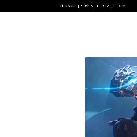
EL 9 NOU
el9club
EL 9 TV
EL 9 FM
E
“
N
E