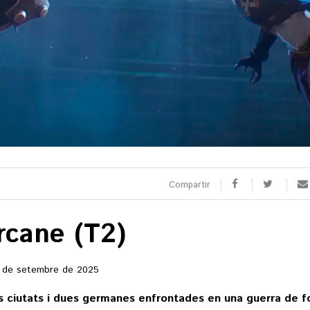
SPORTS
CULTURA
utbol
Arts escèniques
oquei patins
Cultura popular
otor
Llibres
eure totes
Calaix
Veure totes
Compartir
rcane (T2)
 9 TV
 directe
rogramació
 de setembre de 2025
la carta
 ciutats i dues germanes enfrontades en una guerra de foc