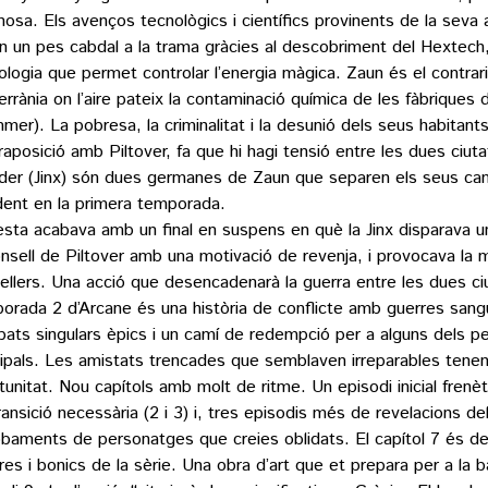
inosa. Els avenços tecnològics i científics provinents de la seva
n un pes cabdal a la trama gràcies al descobriment del Hextech
ologia que permet controlar l’energia màgica. Zaun és el contrari
errània on l’aire pateix la contaminació química de les fàbriques
mmer). La pobresa, la criminalitat i la desunió dels seus habitant
raposició amb Piltover, fa que hi hagi tensió entre les dues ciutat
er (Jinx) són dues germanes de Zaun que separen els seus cam
dent en la primera temporada.
sta acabava amb un final en suspens en què la Jinx disparava un
onsell de Piltover amb una motivació de revenja, i provocava la 
ellers. Una acció que desencadenarà la guerra entre les dues ci
orada 2 d’Arcane és una història de conflicte amb guerres sangu
ats singulars èpics i un camí de redempció per a alguns dels p
cipals. Les amistats trencades que semblaven irreparables tene
tunitat. Nou capítols amb molt de ritme. Un episodi inicial frenèti
ransició necessària (2 i 3) i, tres episodis més de revelacions del
obaments de personatges que creies oblidats. El capítol 7 és d
res i bonics de la sèrie. Una obra d’art que et prepara per a la ba