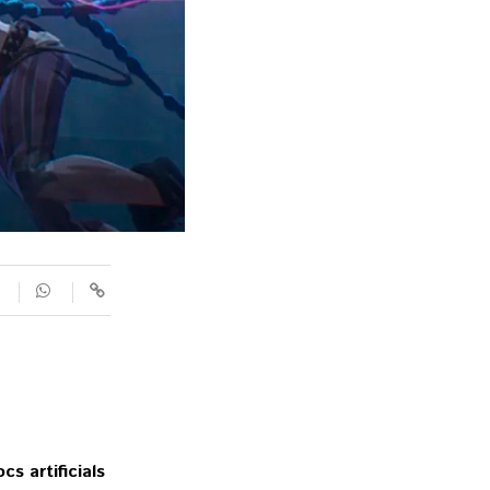
SUPLEMENTS
Fotogaleries
9magazín
Agenda
Blogosfera
s artificials