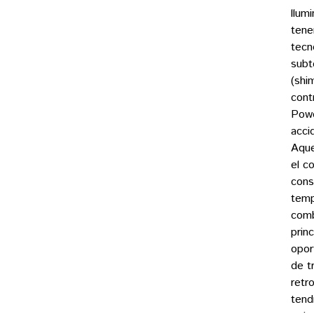
llum
tene
tecn
subt
(shi
cont
Powd
acci
Aque
el c
cons
temp
comb
prin
opor
de t
retr
tend