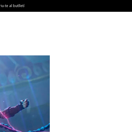
riu-te al butlletí