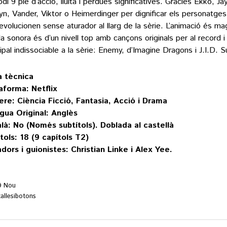
odi 9 ple d’acció, lluita i pèrdues significatives. Gràcies Ekko, Ja
lyn, Vander, Viktor o Heimerdinger per dignificar els personatges
evolucionen sense aturador al llarg de la sèrie. L’animació és mag
a sonora és d’un nivell top amb cançons originals per al record i
cipal indissociable a la sèrie: Enemy, d’Imagine Dragons i J.I.D. S
a tècnica
aforma: Netflix
re: Ciència Ficció, Fantasia, Acció i Drama
gua Original: Anglès
là: No (Només subtítols). Doblada al castellà
tols: 18 (9 capítols T2)
dors i guionistes: Christian Linke i Alex Yee.
9 Nou
allesibotons
rada