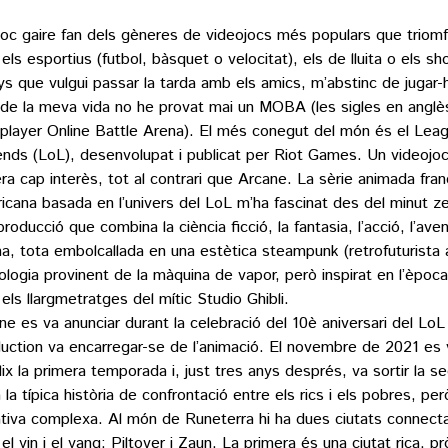
oc gaire fan dels gèneres de videojocs més populars que triom
els esportius (futbol, bàsquet o velocitat), els de lluita o els sho
s que vulgui passar la tarda amb els amics, m’abstinc de jugar-h
g de la meva vida no he provat mai un MOBA (les sigles en anglè
iplayer Online Battle Arena). El més conegut del món és el Lea
nds (LoL), desenvolupat i publicat per Riot Games. Un videojo
ra cap interès, tot al contrari que Arcane. La sèrie animada fra
icana basada en l’univers del LoL m’ha fascinat des del minut z
roducció que combina la ciència ficció, la fantasia, l’acció, l’aven
a, tota embolcallada en una estètica steampunk (retrofuturista
ologia provinent de la màquina de vapor, però inspirat en l’època 
els llargmetratges del mític Studio Ghibli.
ne es va anunciar durant la celebració del 10è aniversari del LoL 
uction va encarregar-se de l’animació. El novembre de 2021 es 
lix la primera temporada i, just tres anys després, va sortir la 
a la típica història de confrontació entre els rics i els pobres, p
ativa complexa. Al món de Runeterra hi ha dues ciutats connec
el yin i el yang: Piltover i Zaun. La primera és una ciutat rica, pr