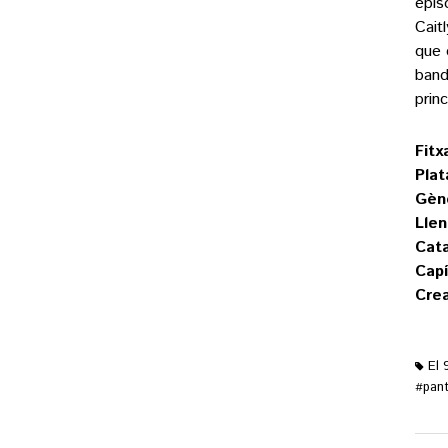
epis
Cait
que 
band
prin
Fitx
Plat
Gène
Llen
Cata
Capí
Crea
El 
pant
#
M'ag