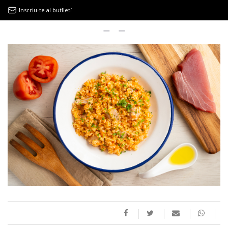
Inscriu-te al butlletí
9MAGAZÍN
EL CLÀSSIC | ALBERT PLA
“LA VIDA ÉS COM LA MAR: SEMPRE BUSCA L’EQUILIBRI”
NOVETATS DISCOGRÀFIQUES
EL CLÀSSIC | ELS 3 TAMBORS
TEMÀTIQUES
()