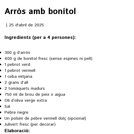
Arròs amb bonítol
()
25 d'abril de 2025
ACTUALITAT
Ingredients (per a 4 persones):
POLÍTICA
ESPORTS
300 g d’arròs
SOCIETAT
400 g de bonítol fresc (sense espines ni pell)
FUTBOL
1 pebrot verd
CULTURA
ECONOMIA
1 pebrot vermell
HOQUEI PATINS
1 ceba mitjana
VEURE TOTES
ARTS ESCÈNIQUES
2 grans d’all
SUPLEMENTS
MOTOR
2 tomàquets madurs
CULTURA POPULAR
750 ml de brou de peix o aigua
VEURE TOTES
FOTOGALERIES
Oli d’oliva verge extra
LLIBRES
Sal
9MAGAZÍN
CALAIX
Pebre negre
AGENDA
Un polsim de pebre vermell dolç (opcional)
VEURE TOTES
Julivert fresc (per decorar)
BLOGOSFERA
Elaboració: