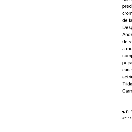
prec
crom
de l
Desp
Ander
de v
a mo
comp
peça
cari
actr
Tild
Carr
El 
cin
#
M'ag