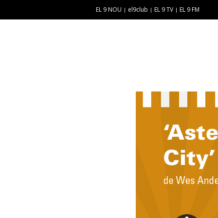
EL 9 NOU
el9club
EL 9 TV
EL 9 FM
E
“
N
E