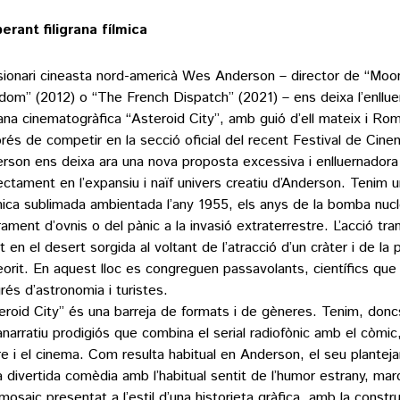
erant filigrana fílmica
isionari cineasta nord-americà Wes Anderson – director de “Moo
dom” (2012) o “The French Dispatch” (2021) – ens deixa l’enllu
grana cinematogràfica “Asteroid City”, amb guió d’ell mateix i R
rés de competir en la secció oficial del recent Festival de Cin
rson ens deixa ara una nova proposta excessiva i enlluernadora
ectament en l’expansiu i naïf univers creatiu d’Anderson. Tenim u
ica sublimada ambientada l’any 1955, els anys de la bomba nucl
irament d’ovnis o del pànic a la invasió extraterrestre. L’acció tr
t en el desert sorgida al voltant de l’atracció d’un cràter i de la
orit. En aquest lloc es congreguen passavolants, científics que
rés d’astronomia i turistes.
eroid City” és una barreja de formats i de gèneres. Tenim, donc
narratiu prodigiós que combina el serial radiofònic amb el còmic, 
re i el cinema. Com resulta habitual en Anderson, el seu plantej
a divertida comèdia amb l’habitual sentit de l’humor estrany, mar
-mosaic presentat a l’estil d’una historieta gràfica, amb la constr