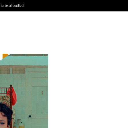
riu-te al butlletí