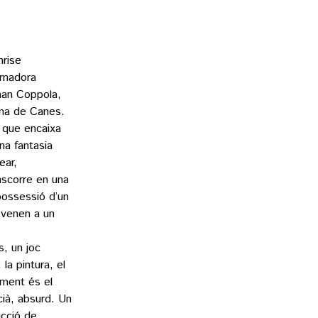
nrise
ernadora
oman Coppola,
ema de Canes.
 que encaixa
na fantasia
ear,
anscorre en una
 possessió d’un
 venen a un
s, un joc
la pintura, el
ament és el
cià, absurd. Un
ucció de