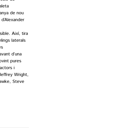
aleta
panya de nou
a d’Alexander
ble. Així, tira
ings laterals
es
avant d’una
ovint pures
actors i
effrey Wright,
Hawke, Steve