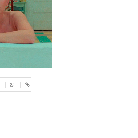
SUPLEMENTS
Fotogaleries
9magazín
Agenda
Blogosfera