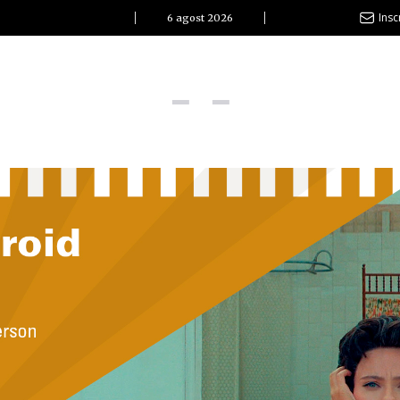
Insc
6 agost 2026
l Clàssic | Albert Pla
La vida és com la mar: sempre busca l’equilibri”
ovetats discogràfiques
l Clàssic | ELS 3 TAMBORS
TEMÀTIQUES