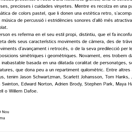
ises, precioses i cuidades vinyetes. Mentre es recolza en una p
àtica de colors pastel, que li donen una estètica retro, s’acom
a música de percussió i estridències sonores d’allò més atractiv
lat.
son es referma en el seu estil propi, distintiu, que el fa inconfusi
eta dels seus característics moviments de càmera, des de tràvel
viments d’avançament i retrocés, o de la seva predilecció per l
osicions simètriques i geomètriques. Novament, ens trobem d
 inabastable basada en una dilatada coralitat de personatges, s
catures, que dona peu a un repartiment quilomètric. Entre altres 
ius, tenim Jason Schwartzman, Scarlett Johansson, Tom Hanks, J
a Swinton, Edward Norton, Adrien Brody, Stephen Park, Maya 
ell o Willem Dafoe.
9 Nou
ema
rada