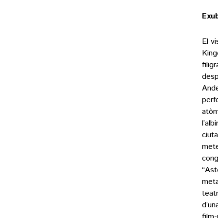
Exub
El v
King
fili
desp
Ande
perf
atòm
l’alb
ciuta
mete
cong
“Ast
meta
teat
d’un
film