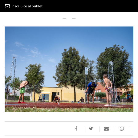
Inscriu-te al butlletí
9MAGAZÍN
EL CLÀSSIC | ALBERT PLA
“LA VIDA ÉS COM LA MAR: SEMPRE BUSCA L’EQUILIBRI”
NOVETATS DISCOGRÀFIQUES
EL CLÀSSIC | ELS 3 TAMBORS
TEMÀTIQUES
()