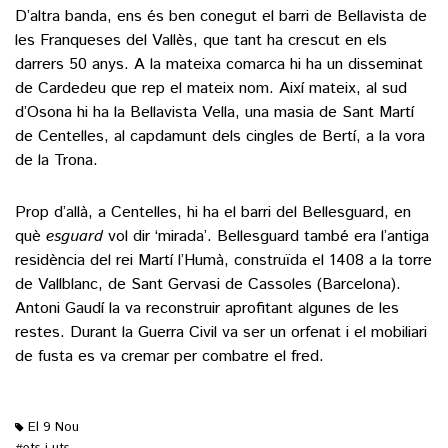
D’altra banda, ens és ben conegut el barri de Bellavista de
les Franqueses del Vallès, que tant ha crescut en els
darrers 50 anys. A la mateixa comarca hi ha un disseminat
de Cardedeu que rep el mateix nom. Així mateix, al sud
d’Osona hi ha la Bellavista Vella, una masia de Sant Martí
de Centelles, al capdamunt dels cingles de Bertí, a la vora
de la Trona.
Prop d’allà, a Centelles, hi ha el barri del Bellesguard, en
què
esguard
vol dir ‘mirada’. Bellesguard també era l’antiga
residència del rei Martí l’Humà, construïda el 1408 a la torre
de Vallblanc, de Sant Gervasi de Cassoles (Barcelona).
Antoni Gaudí la va reconstruir aprofitant algunes de les
restes. Durant la Guerra Civil va ser un orfenat i el mobiliari
de fusta es va cremar per combatre el fred.
El 9 Nou