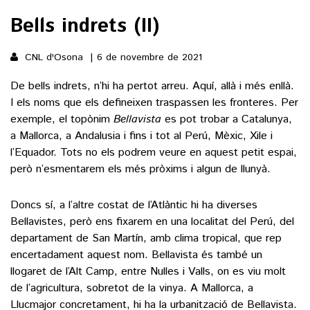
Bells indrets (II)
()
CNL d'Osona
6 de novembre de 2021
ACTUALITAT
De bells indrets, n’hi ha pertot arreu. Aquí, allà i més enllà.
I els noms que els defineixen traspassen les fronteres. Per
POLÍTICA
ESPORTS
exemple, el topònim
Bellavista
es pot trobar a Catalunya,
SOCIETAT
a Mallorca, a Andalusia i fins i tot al Perú, Mèxic, Xile i
FUTBOL
l’Equador. Tots no els podrem veure en aquest petit espai,
CULTURA
ECONOMIA
però n’esmentarem els més pròxims i algun de llunyà.
HOQUEI PATINS
VEURE TOTES
ARTS ESCÈNIQUES
SUPLEMENTS
MOTOR
Doncs sí, a l’altre costat de l’Atlàntic hi ha diverses
CULTURA POPULAR
VEURE TOTES
Bellavistes, però ens fixarem en una localitat del Perú, del
FOTOGALERIES
LLIBRES
departament de San Martín, amb clima tropical, que rep
9MAGAZÍN
encertadament aquest nom. Bellavista és també un
CALAIX
llogaret de l’Alt Camp, entre Nulles i Valls, on es viu molt
AGENDA
VEURE TOTES
de l’agricultura, sobretot de la vinya. A Mallorca, a
BLOGOSFERA
Llucmajor concretament, hi ha la urbanització de Bellavista.