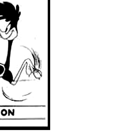
SUPLEMENTS
Fotogaleries
9magazín
Agenda
Blogosfera