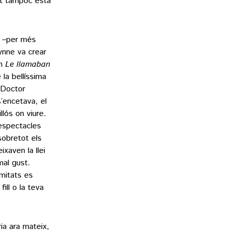
at tampoc està
s –per més
Lynne va crear
en
Le llamaban
 la bellíssima
 Doctor
’encetava, el
lós on viure.
 espectacles
sobretot els
ixaven la llei
mal gust.
mitats es
ill o la teva
ia ara mateix,