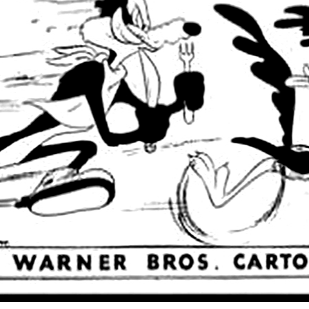
SPORTS
CULTURA
utbol
Arts escèniques
oquei patins
Cultura popular
otor
Llibres
eure totes
Calaix
Veure totes
 9 TV
 directe
rogramació
la carta