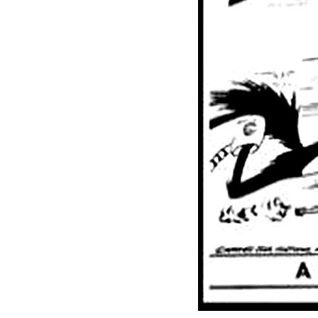
ACTUALITAT
E
Política
F
Societat
H
Economia
M
Veure totes
V
EL 9 FM
EL
En directe
En
Programació
P
Seccions
A 