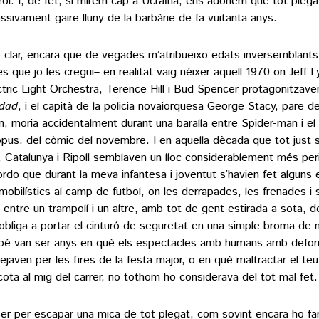
rol. I, de fet, si mirem cap a Ucraïna, ens adonem que tot pleg
ssivament gaire lluny de la barbàrie de fa vuitanta anys.
 clar, encara que de vegades m’atribueixo edats inversemblant
es que jo les cregui– en realitat vaig néixer aquell 1970 on Jeff 
ectric Light Orchestra, Terence Hill i Bud Spencer protagonitzav
idad
, i el capità de la policia novaiorquesa George Stacy, pare de
, moria accidentalment durant una baralla entre Spider-man i el
pus, del còmic del novembre. I en aquella dècada que tot just s
 Catalunya i Ripoll semblaven un lloc considerablement més peril
rdo que durant la meva infantesa i joventut s’havien fet alguns
mobilístics al camp de futbol, on les derrapades, les frenades i 
s entre un trampolí i un altre, amb tot de gent estirada a sota, de
obliga a portar el cinturó de seguretat en una simple broma de 
é van ser anys en què els espectacles amb humans amb defor
ejaven per les fires de la festa major, o en què maltractar el teu f
ota al mig del carrer, no tothom ho considerava del tot mal fet.
er per escapar una mica de tot plegat, com sovint encara ho far