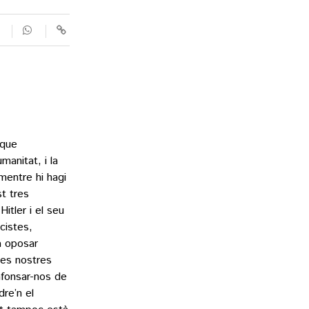
 que
anitat, i la
mentre hi hagi
st tres
itler i el seu
cistes,
va oposar
les nostres
nfonsar-nos de
re’n el