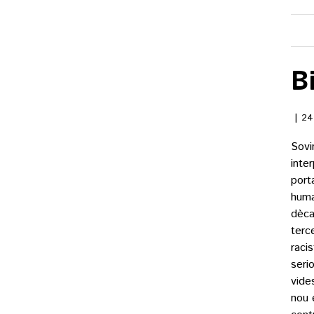
B
24
Sovi
inte
port
huma
dèca
terc
raci
seri
vide
nou 