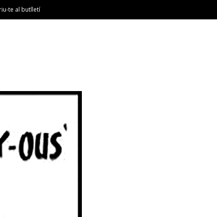
riu-te al butlletí