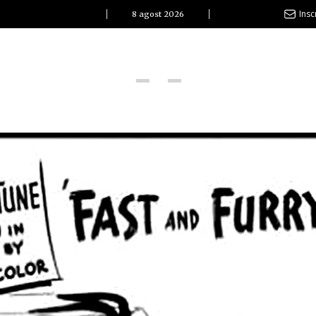
Insc
8 agost 2026
l Clàssic | Albert Pla
La vida és com la mar: sempre busca l’equilibri”
ovetats discogràfiques
l Clàssic | ELS 3 TAMBORS
TEMÀTIQUES