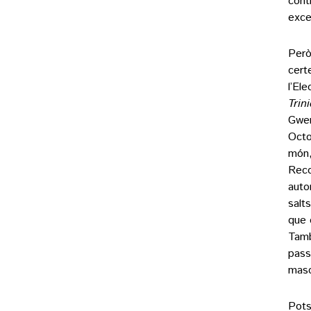
cont
exce
Però
cert
l’El
Trin
Gwen
Octo
món,
Reco
auto
salt
que 
Tamb
pass
masc
Pots