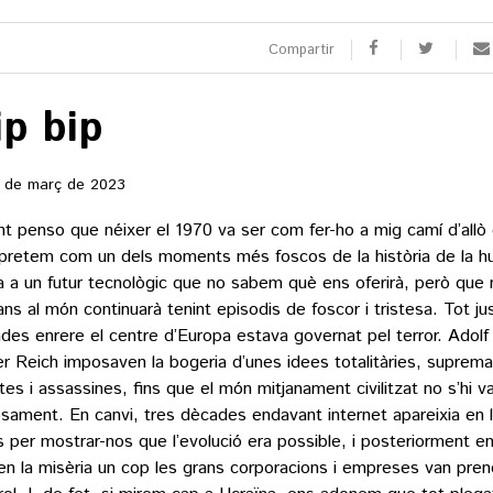
Compartir
ip bip
 de març de 2023
nt penso que néixer el 1970 va ser com fer-ho a mig camí d’allò
rpretem com un dels moments més foscos de la història de la hum
a a un futur tecnològic que no sabem què ens oferirà, però que 
ns al món continuarà tenint episodis de foscor i tristesa. Tot ju
des enrere el centre d’Europa estava governat pel terror. Adolf H
er Reich imposaven la bogeria d’unes idees totalitàries, suprema
stes i assassines, fins que el món mitjanament civilitzat no s’hi 
osament. En canvi, tres dècades endavant internet apareixia en 
s per mostrar-nos que l’evolució era possible, i posteriorment e
en la misèria un cop les grans corporacions i empreses van prend