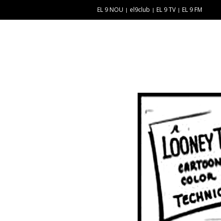
EL 9 NOU
el9club
EL 9 TV
EL 9 FM
E
“
N
E