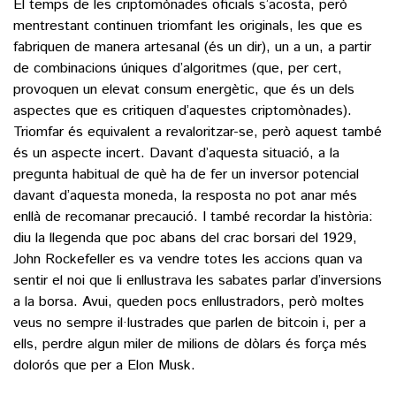
El temps de les criptomònades oficials s’acosta, però
mentrestant continuen triomfant les originals, les que es
fabriquen de manera artesanal (és un dir), un a un, a partir
de combinacions úniques d’algoritmes (que, per cert,
provoquen un elevat consum energètic, que és un dels
aspectes que es critiquen d’aquestes criptomònades).
Triomfar és equivalent a revaloritzar-se, però aquest també
és un aspecte incert. Davant d’aquesta situació, a la
pregunta habitual de què ha de fer un inversor potencial
davant d’aquesta moneda, la resposta no pot anar més
enllà de recomanar precaució. I també recordar la història:
diu la llegenda que poc abans del crac borsari del 1929,
John Rockefeller es va vendre totes les accions quan va
sentir el noi que li enllustrava les sabates parlar d’inversions
a la borsa. Avui, queden pocs enllustradors, però moltes
veus no sempre il·lustrades que parlen de bitcoin i, per a
ells, perdre algun miler de milions de dòlars és força més
dolorós que per a Elon Musk.