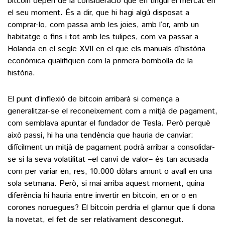
bitcoin depèn de la consideració que en tingui el mercat en
el seu moment. És a dir, que hi hagi algú disposat a
comprar-lo, com passa amb les joies, amb l’or, amb un
habitatge o fins i tot amb les tulipes, com va passar a
Holanda en el segle XVII en el que els manuals d’història
econòmica qualifiquen com la primera bombolla de la
història.
El punt d’inflexió de bitcoin arribarà si comença a
generalitzar-se el reconeixement com a mitjà de pagament,
com semblava apuntar el fundador de Tesla. Però perquè
això passi, hi ha una tendència que hauria de canviar:
difícilment un mitjà de pagament podrà arribar a consolidar-
se si la seva volatilitat –el canvi de valor– és tan acusada
com per variar en, res, 10.000 dòlars amunt o avall en una
sola setmana. Però, si mai arriba aquest moment, quina
diferència hi hauria entre invertir en bitcoin, en or o en
corones noruegues? El bitcoin perdria el glamur que li dona
la novetat, el fet de ser relativament desconegut.