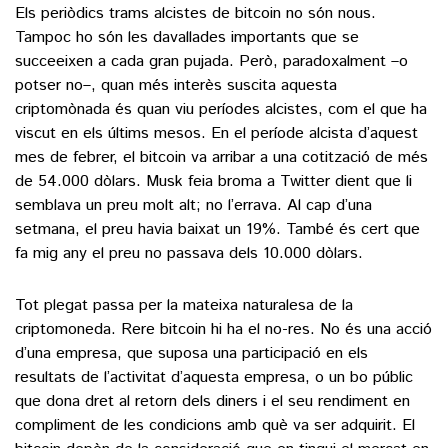
Els periòdics trams alcistes de bitcoin no són nous.
Tampoc ho són les davallades importants que se
succeeixen a cada gran pujada. Però, paradoxalment –o
potser no–, quan més interès suscita aquesta
criptomònada és quan viu períodes alcistes, com el que ha
viscut en els últims mesos. En el període alcista d’aquest
mes de febrer, el bitcoin va arribar a una cotització de més
de 54.000 dòlars. Musk feia broma a Twitter dient que li
semblava un preu molt alt; no l’errava. Al cap d’una
setmana, el preu havia baixat un 19%. També és cert que
fa mig any el preu no passava dels 10.000 dòlars.
Tot plegat passa per la mateixa naturalesa de la
criptomoneda. Rere bitcoin hi ha el no-res. No és una acció
d’una empresa, que suposa una participació en els
resultats de l’activitat d’aquesta empresa, o un bo públic
que dona dret al retorn dels diners i el seu rendiment en
compliment de les condicions amb què va ser adquirit. El