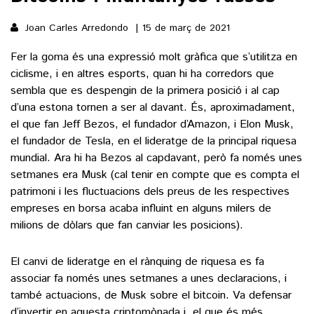
Joan Carles Arredondo
15 de març de 2021
()
Fer la goma és una expressió molt gràfica que s’utilitza en
ciclisme, i en altres esports, quan hi ha corredors que
ACTUALITAT
sembla que es despengin de la primera posició i al cap
d’una estona tornen a ser al davant. És, aproximadament,
POLÍTICA
ESPORTS
el que fan Jeff Bezos, el fundador d’Amazon, i Elon Musk,
SOCIETAT
el fundador de Tesla, en el lideratge de la principal riquesa
FUTBOL
CULTURA
mundial. Ara hi ha Bezos al capdavant, però fa només unes
ECONOMIA
HOQUEI PATINS
setmanes era Musk (cal tenir en compte que es compta el
VEURE TOTES
ARTS ESCÈNIQUES
patrimoni i les fluctuacions dels preus de les respectives
SUPLEMENTS
MOTOR
empreses en borsa acaba influint en alguns milers de
CULTURA POPULAR
VEURE TOTES
milions de dòlars que fan canviar les posicions).
FOTOGALERIES
LLIBRES
9MAGAZÍN
El canvi de lideratge en el rànquing de riquesa es fa
CALAIX
AGENDA
associar fa només unes setmanes a unes declaracions, i
VEURE TOTES
també actuacions, de Musk sobre el bitcoin. Va defensar
BLOGOSFERA
d’invertir en aquesta criptomònada i, el que és més