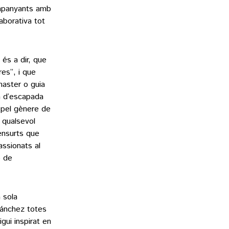
ompanyants amb
aborativa tot
és a dir, que
es”, i que
master o guia
la d’escapada
a pel gènere de
 qualsevol
ensurts que
assionats al
ó de
 sola
r Sánchez totes
gui inspirat en