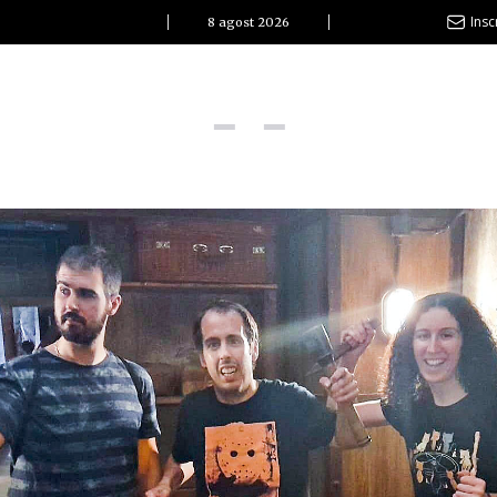
Insc
8 agost 2026
l Clàssic | Albert Pla
La vida és com la mar: sempre busca l’equilibri”
ovetats discogràfiques
l Clàssic | ELS 3 TAMBORS
TEMÀTIQUES