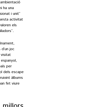
l’ambientació
hi ha una
ionat i unit”
esta activitat
aloren els
lladors”.
finament,
 d’un joc
visitat
i espanyol,
país per
ol dels escape
ruixint àlbums
an fet viure
 millors