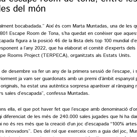
les del món
alment bocabadada.” Així és com Marta Muntadas, una de les q
1801 Escape Room de Tona, s’ha quedat en conèixer que aquest
capada figura a la posició 46 de la llista dels top 100 mundial d
esponent a l’any 2022, que ha elaborat el comitè d’experts dels
pe Rooms Project (TERPECA), organitzats als Estats Units.
5 de desembre va fer un any de la primera sessió de l’escape, i 
riorment ja vam ser guardonats amb un premi d’àmbit espanyol 
originals, ha estat una autèntica sorpresa aparèixer al rànquing 
ors sales d’escapada”, confessa Muntadas.
ns ella, el que pot haver fet que l’escape amb denominació d’o
gi diferenciat de les més de 240.000 sales jugades que hi ha da
i no és res més que la creació d’un joc d’escapada “100% artes
es innovadors”. Des del rol que exerceix com a guia del joc, M