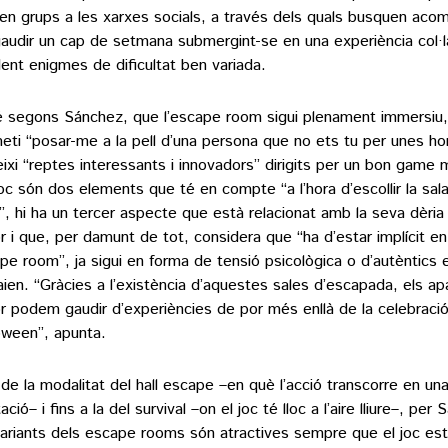
en grups a les xarxes socials, a través dels quals busquen ac
gaudir un cap de setmana submergint-se en una experiència col·l
lent enigmes de dificultat ben variada.
é segons Sánchez, que l’escape room sigui plenament immersiu, 
eti “posar-me a la pell d’una persona que no ets tu per unes hor
eixi “reptes interessants i innovadors” dirigits per un bon game 
joc són dos elements que té en compte “a l’hora d’escollir la sa
l”, hi ha un tercer aspecte que està relacionat amb la seva dèri
or i que, per damunt de tot, considera que “ha d’estar implícit en
pe room”, ja sigui en forma de tensió psicològica o d’autèntics 
aien. “Gràcies a l’existència d’aquestes sales d’escapada, els ap
or podem gaudir d’experiències de por més enllà de la celebraci
oween”, apunta.
de la modalitat del hall escape –en què l’acció transcorre en una
ació– i fins a la del survival –on el joc té lloc a l’aire lliure–, pe
variants dels escape rooms són atractives sempre que el joc esti