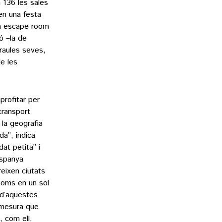
n 136 les sales
en una festa
’un escape room
ió –la de
araules seves,
e les
profitar per
transport
 la geografia
da”, indica
at petita” i
Espanya
eixen ciutats
ooms en un sol
 d’aquestes
 mesura que
 com ell,