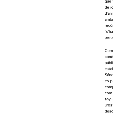
que 
de j
d’an
ambi
recó
“s’h
preo
Com 
conè
públ
cata
Sánc
és p
comp
com 
any–
urbs
desc