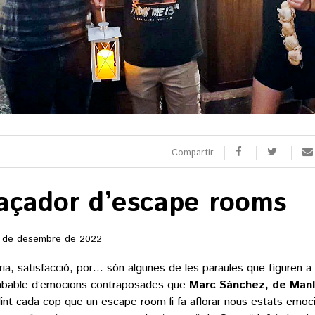
SPORTS
CULTURA
utbol
Arts escèniques
oquei patins
Cultura popular
otor
Llibres
eure totes
Calaix
Veure totes
Compartir
açador d’escape rooms
 9 TV
 de desembre de 2022
 directe
rogramació
ria, satisfacció, por… són algunes de les paraules que figuren a u
la carta
abable d’emocions contraposades que
Marc Sánchez, de Manl
int cada cop que un escape room li fa aflorar nous estats emoc