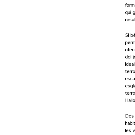
form
qui 
reso
Si b
perm
ofer
del 
idea
terr
esca
esgl
terr
Hall
Des 
habit
les 