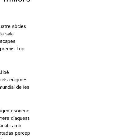
uatre sòcies
a sala
’escapes
 premis Top
si bé
pels enigmes
mundial de les
rigen osonenc
rrere d’aquest
anal i amb
untadas percep