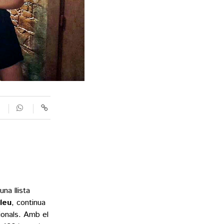
SUPLEMENTS
Fotogaleries
9magazín
Agenda
Blogosfera
na llista
leu
, continua
ionals. Amb el