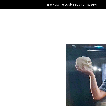
EL 9 NOU
el9club
EL 9 TV
EL 9 FM
E
“
N
E