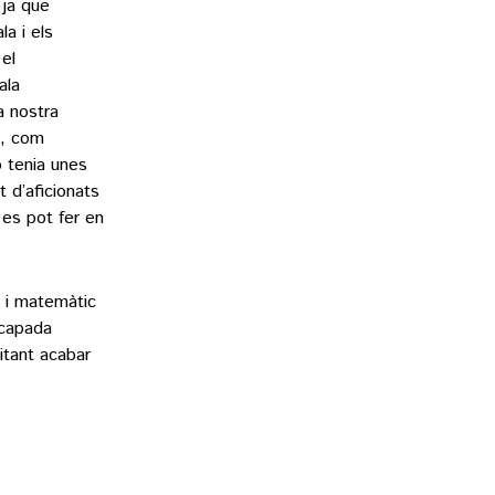
 ja que
a i els
el
ala
a nostra
n, com
b tenia unes
t d’aficionats
es pot fer en
 i matemàtic
scapada
itant acabar