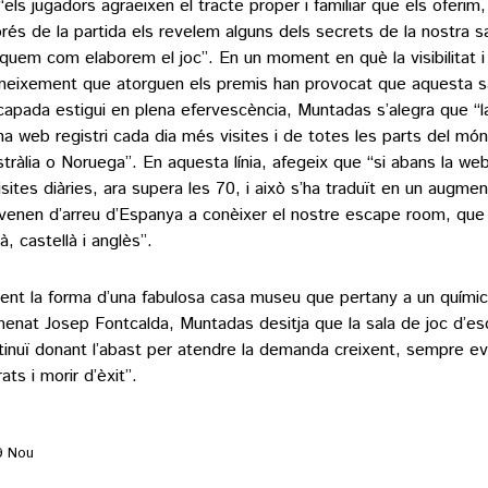
“els jugadors agraeixen el tracte proper i familiar que els oferim,
rés de la partida els revelem alguns dels secrets de la nostra sal
iquem com elaborem el joc”. En un moment en què la visibilitat i 
neixement que atorguen els premis han provocat que aquesta s
capada estigui en plena efervescència, Muntadas s’alegra que “l
na web registri cada dia més visites i de totes les parts del mó
stràlia o Noruega”. En aquesta línia, afegeix que “si abans la we
isites diàries, ara supera les 70, i això s’ha traduït en un augmen
venen d’arreu d’Espanya a conèixer el nostre escape room, que 
à, castellà i anglès”.
ent la forma d’una fabulosa casa museu que pertany a un químic
enat Josep Fontcalda, Muntadas desitja que la sala de joc d’e
tinuï donant l’abast per atendre la demanda creixent, sempre ev
ats i morir d’èxit”.
9 Nou
rada