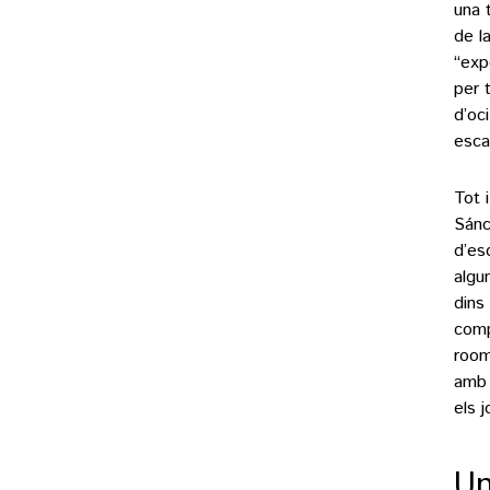
una t
de l
“exp
per 
d’oc
esca
Tot 
Sánc
d’es
algu
dins
comp
room
amb 
els 
Un