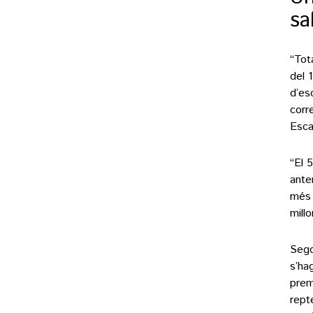
sa
“Tot
del 
d’es
corr
Esca
“El 
ante
més 
mill
Sego
s’ha
prem
rept