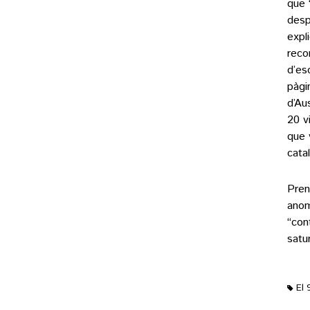
que 
desp
expl
reco
d’es
pàgi
d’Au
20 v
que 
catal
Pren
anom
“con
satur
El 
M'ag