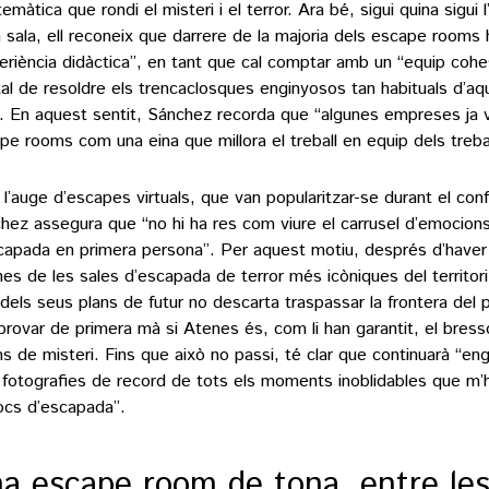
emàtica que rondi el misteri i el terror. Ara bé, sigui quina sigui 
a sala, ell reconeix que darrere de la majoria dels escape rooms 
eriència didàctica”, en tant que cal comptar amb un “equip cohes
tal de resoldre els trencaclosques enginyosos tan habituals d’aqu
i. En aquest sentit, Sánchez recorda que “algunes empreses ja v
pe rooms com una eina que millora el treball en equip dels treba
i l’auge d’escapes virtuals, que van popularitzar-se durant el con
hez assegura que “no hi ha res com viure el carrusel d’emocions
capada en primera persona”. Per aquest motiu, després d’haver 
nes de les sales d’escapada de terror més icòniques del territor
 dels seus plans de futur no descarta traspassar la frontera del 
rovar de primera mà si Atenes és, com li han garantit, el bress
s de misteri. Fins que això no passi, té clar que continuarà “eng
fotografies de record de tots els moments inoblidables que m’h
jocs d’escapada”.
a escape room de tona, entre les