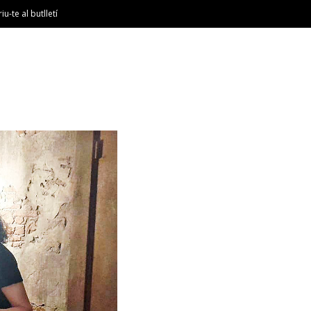
riu-te al butlletí