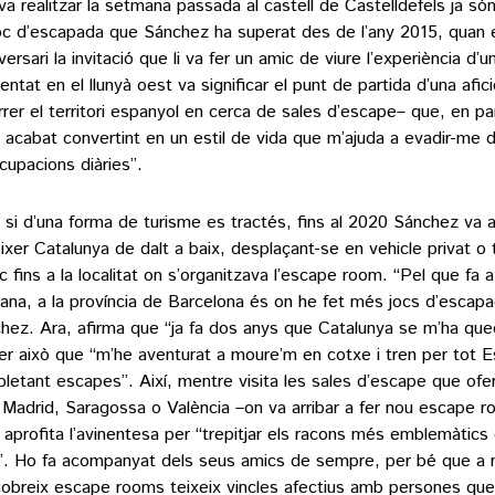
va realitzar la setmana passada al castell de Castelldefels ja só
oc d’escapada que Sánchez ha superat des de l’any 2015, quan 
iversari la invitació que li va fer un amic de viure l’experiència d
entat en el llunyà oest va significar el punt de partida d’una afic
rrer el territori espanyol en cerca de sales d’escape– que, en p
a acabat convertint en un estil de vida que m’ajuda a evadir-me d
cupacions diàries”.
si d’una forma de turisme es tractés, fins al 2020 Sánchez va a
ixer Catalunya de dalt a baix, desplaçant-se en vehicle privat o 
ic fins a la localitat on s’organitzava l’escape room. “Pel que fa a
lana, a la província de Barcelona és on he fet més jocs d’escapa
hez. Ara, afirma que “ja fa dos anys que Catalunya se m’ha qued
er això que “m’he aventurat a moure’m en cotxe i tren per tot 
letant escapes”. Així, mentre visita les sales d’escape que ofer
Madrid, Saragossa o València –on va arribar a fer nou escape r
 aprofita l’avinentesa per “trepitjar els racons més emblemàtics
”. Ho fa acompanyat dels seus amics de sempre, per bé que a
obreix escape rooms teixeix vincles afectius amb persones que,