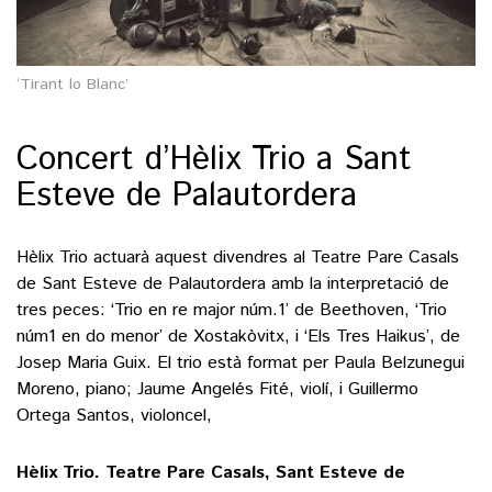
‘Tirant lo Blanc’
Concert d’Hèlix Trio a Sant
Esteve de Palautordera
Hèlix Trio actuarà aquest divendres al Teatre Pare Casals
de Sant Esteve de Palautordera amb la interpretació de
tres peces: ‘Trio en re major núm.1’ de Beethoven, ‘Trio
núm1 en do menor’ de Xostakòvitx, i ‘Els Tres Haikus’, de
Josep Maria Guix. El trio està format per Paula Belzunegui
Moreno, piano; Jaume Angelés Fité, violí, i Guillermo
Ortega Santos, violoncel,
Hèlix Trio. Teatre Pare Casals, Sant Esteve de