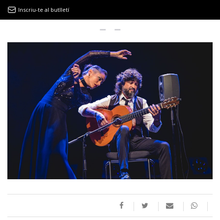
Inscriu-te al butlletí
9MAGAZÍN
EL CLÀSSIC | ALBERT PLA
“LA VIDA ÉS COM LA MAR: SEMPRE BUSCA L’EQUILIBRI”
NOVETATS DISCOGRÀFIQUES
EL CLÀSSIC | ELS 3 TAMBORS
TEMÀTIQUES
()