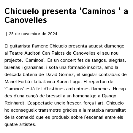
Chicuelo presenta ‘Caminos ‘ a
()
Canovelles
ACTUALITAT
28 de novembre de 2024
El guitarrista flamenc Chicuelo presenta aquest diumenge
POLÍTICA
ESPORTS
al Teatre Auditori Can Palots de Canovelles el seu nou
SOCIETAT
projecte, ‘Caminos’. És un concert fet de tangos, alegrías,
FUTBOL
CULTURA
bulerías i granaínas, i sota una formació insòlita, amb la
ECONOMIA
HOQUEI PATINS
delicada bateria de David Gómez, el singular contrabaix de
VEURE TOTES
ARTS ESCÈNIQUES
Manel Fortià i la ballarina Karen Lugo. El repertori de
SUPLEMENTS
MOTOR
‘Caminos’ està fet d’històries amb ritmes flamencs. Hi cap
CULTURA POPULAR
VEURE TOTES
des d’una cançó de bressol a un homenatge a Django
FOTOGALERIES
LLIBRES
Reinhardt. L’espectacle uneix frescor, força i art. Chicuelo
9MAGAZÍN
ho aconsegueix transmetre gràcies a la mateixa naturalitat
CALAIX
AGENDA
de la connexió que es produeix sobre l’escenari entre els
VEURE TOTES
quatre artistes.
BLOGOSFERA