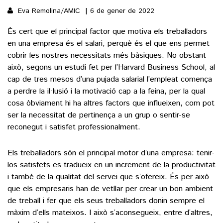
Eva Remolina/AMIC
6 de gener de 2022
()
És cert que el principal factor que motiva els treballadors
en una empresa és el salari, perquè és el que ens permet
cobrir les nostres necessitats més bàsiques. No obstant
ACTUALITAT
això, segons un estudi fet per l’Harvard Business School, al
POLÍTICA
cap de tres mesos d’una pujada salarial l’empleat comença
ESPORTS
a perdre la il·lusió i la motivació cap a la feina, per la qual
SOCIETAT
cosa òbviament hi ha altres factors que influeixen, com pot
FUTBOL
CULTURA
ECONOMIA
ser la necessitat de pertinença a un grup o sentir-se
HOQUEI PATINS
reconegut i satisfet professionalment.
VEURE TOTES
ARTS ESCÈNIQUES
SUPLEMENTS
MOTOR
CULTURA POPULAR
Els treballadors són el principal motor d’una empresa: tenir-
VEURE TOTES
FOTOGALERIES
los satisfets es tradueix en un increment de la productivitat
LLIBRES
i també de la qualitat del servei que s’ofereix. És per això
9MAGAZÍN
CALAIX
que els empresaris han de vetllar per crear un bon ambient
AGENDA
de treball i fer que els seus treballadors donin sempre el
VEURE TOTES
màxim d’ells mateixos. I això s’aconsegueix, entre d’altres,
BLOGOSFERA