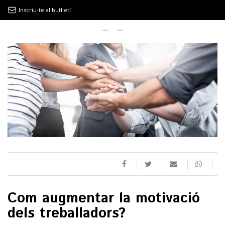
Inscriu-te al butlletí
9MAGAZÍN
EL CLÀSSIC | ALBERT PLA
“LA VIDA ÉS COM LA MAR: SEMPRE BUSCA L’EQUILIBRI”
NOVETATS DISCOGRÀFIQUES
EL CLÀSSIC | ELS 3 TAMBORS
Com augmentar la motivació
TEMÀTIQUES
dels treballadors?
()