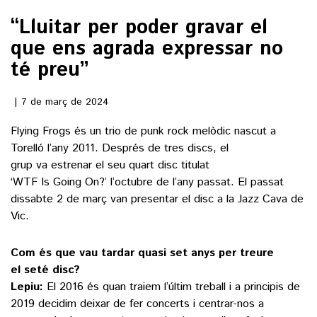
“Lluitar per poder gravar el
()
que ens agrada expressar no
té preu”
ACTUALITAT
7 de març de 2024
POLÍTICA
ESPORTS
Flying Frogs és un trio de punk rock melòdic nascut a
SOCIETAT
Torelló l’any 2011. Després de tres discs, el
FUTBOL
CULTURA
ECONOMIA
grup va estrenar el seu quart disc titulat
HOQUEI PATINS
‘WTF Is Going On?’ l’octubre de l’any passat. El passat
VEURE TOTES
ARTS ESCÈNIQUES
SUPLEMENTS
dissabte 2 de març van presentar el disc a la Jazz Cava de
MOTOR
CULTURA POPULAR
Vic.
VEURE TOTES
FOTOGALERIES
LLIBRES
Com és que vau tardar quasi set anys per treure
9MAGAZÍN
CALAIX
el seté disc?
AGENDA
Lepiu:
El 2016 és quan traiem l’últim treball i a principis de
VEURE TOTES
2019 decidim deixar de fer concerts i centrar-nos a
BLOGOSFERA