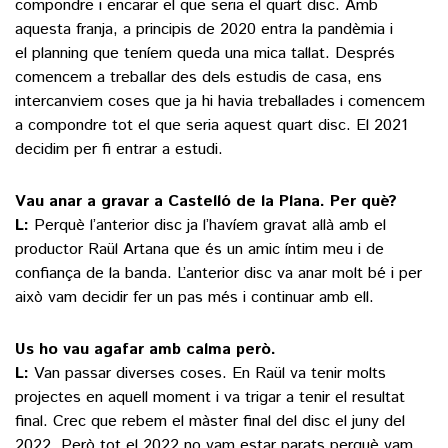
compondre i encarar el que seria el quart disc. Amb
aquesta franja, a principis de 2020 entra la pandèmia i
el planning que teníem queda una mica tallat. Després
comencem a treballar des dels estudis de casa, ens
intercanviem coses que ja hi havia treballades i comencem
a compondre tot el que seria aquest quart disc. El 2021
decidim per fi entrar a estudi.
Vau anar a gravar a Castelló de la Plana. Per què?
L:
Perquè l’anterior disc ja l’havíem gravat allà amb el
productor Raül Artana que és un amic íntim meu i de
confiança de la banda. L’anterior disc va anar molt bé i per
això vam decidir fer un pas més i continuar amb ell.
Us ho vau agafar amb calma però.
L:
Van passar diverses coses. En Raül va tenir molts
projectes en aquell moment i va trigar a tenir el resultat
final. Crec que rebem el màster final del disc el juny del
2022. Però tot el 2022 no vam estar parats perquè vam