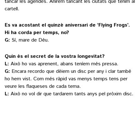
tancar les agendes. Anirem tancant les ciutats que tenim al
cartell.
Es va acostant el quinzè aniversari de ‘Flying Frogs’.
Hi ha corda per temps, no?
G:
Sí, mare de Déu.
Quin és el secret de la vostra longevitat?
L:
Això ho vas aprenent, abans teníem més pressa.
G:
Encara recordo que dèiem un disc per any i clar també
ho hem vist. Com més ràpid vas menys temps tens per
veure les flaqueses de cada tema.
L:
Això no vol dir que tardarem tants anys pel pròxim disc.