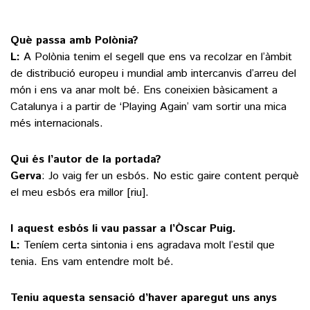
Què passa amb Polònia?
L:
A Polònia tenim el segell que ens va recolzar en l’àmbit
de distribució europeu i mundial amb intercanvis d’arreu del
món i ens va anar molt bé. Ens coneixien bàsicament a
Catalunya i a partir de ‘Playing Again’ vam sortir una mica
més internacionals.
Qui és l’autor de la portada?
Gerva
: Jo vaig fer un esbós. No estic gaire content perquè
el meu esbós era millor [riu].
I aquest esbós li vau passar a l’Òscar Puig.
L:
Teníem certa sintonia i ens agradava molt l’estil que
tenia. Ens vam entendre molt bé.
Teniu aquesta sensació d’haver aparegut uns anys