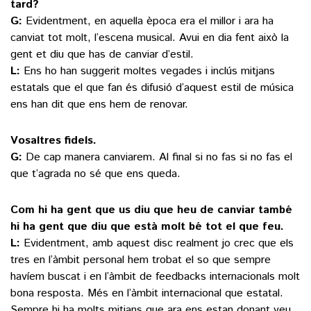
tard?
G:
Evidentment, en aquella època era el millor i ara ha
canviat tot molt, l’escena musical. Avui en dia fent això la
gent et diu que has de canviar d’estil.
L:
Ens ho han suggerit moltes vegades i inclús mitjans
estatals que el que fan és difusió d’aquest estil de música
ens han dit que ens hem de renovar.
Vosaltres fidels.
G:
De cap manera canviarem. Al final si no fas si no fas el
que t’agrada no sé que ens queda.
Com hi ha gent que us diu que heu de canviar també
hi ha gent que diu que està molt bé tot el que feu.
L:
Evidentment, amb aquest disc realment jo crec que els
tres en l’àmbit personal hem trobat el so que sempre
havíem buscat i en l’àmbit de feedbacks internacionals molt
bona resposta. Més en l’àmbit internacional que estatal.
Sempre hi ha molts mitjans que ara ens estan donant veu,