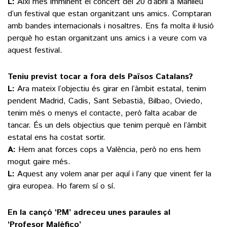
L:
Així més imminent el concert del 20 d’abril a Manlleu
d’un festival que estan organitzant uns amics. Comptaran
amb bandes internacionals i nosaltres. Ens fa molta il·lusió
perquè ho estan organitzant uns amics i a veure com va
aquest festival.
Teniu previst tocar a fora dels Països Catalans?
L:
Ara mateix l’objectiu és girar en l’àmbit estatal, tenim
pendent Madrid, Cadis, Sant Sebastià, Bilbao, Oviedo,
tenim més o menys el contacte, però falta acabar de
tancar. És un dels objectius que tenim perquè en l’àmbit
estatal ens ha costat sortir.
A:
Hem anat forces cops a València, però no ens hem
mogut gaire més.
L:
Aquest any volem anar per aquí i l’any que vinent fer la
gira europea. Ho farem sí o sí.
En la cançó ‘P.M’ adreceu unes paraules al
‘Profesor Maléfico’