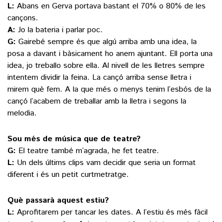
L:
Abans en Gerva portava bastant el 70% o 80% de les
cançons.
A:
Jo la bateria i parlar poc.
G:
Gairebé sempre és que algú arriba amb una idea, la
posa a davant i bàsicament ho anem ajuntant. Ell porta una
idea, jo treballo sobre ella. Al nivell de les lletres sempre
intentem dividir la feina. La cançó arriba sense lletra i
mirem què fem. A la que més o menys tenim l’esbós de la
cançó l’acabem de treballar amb la lletra i segons la
melodia.
Sou més de música que de teatre?
G:
El teatre també m’agrada, he fet teatre.
L:
Un dels últims clips vam decidir que seria un format
diferent i és un petit curtmetratge.
Què passarà aquest estiu?
L:
Aprofitarem per tancar les dates. A l’estiu és més fàcil