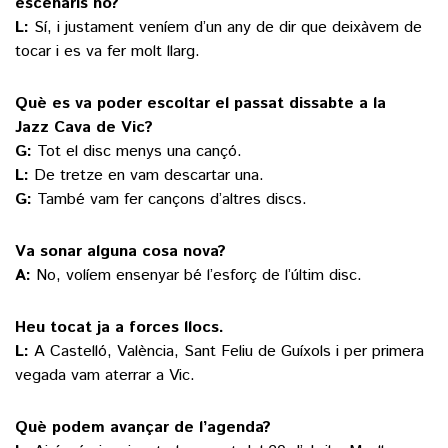
escenaris no?
L:
Sí, i justament veníem d’un any de dir que deixàvem de
tocar i es va fer molt llarg.
Què es va poder escoltar el passat dissabte a la
Jazz Cava de Vic?
G:
Tot el disc menys una cançó.
L:
De tretze en vam descartar una.
G:
També vam fer cançons d’altres discs.
Va sonar alguna cosa nova?
A:
No, volíem ensenyar bé l’esforç de l’últim disc.
Heu tocat ja a forces llocs.
L:
A Castelló, València, Sant Feliu de Guíxols i per primera
vegada vam aterrar a Vic.
Què podem avançar de l’agenda?