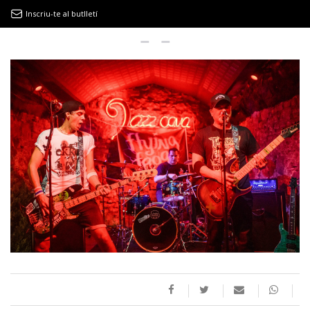
Inscriu-te al butlletí
9MAGAZÍN
EL CLÀSSIC | ALBERT PLA
“LA VIDA ÉS COM LA MAR: SEMPRE BUSCA L’EQUILIBRI”
NOVETATS DISCOGRÀFIQUES
EL CLÀSSIC | ELS 3 TAMBORS
TEMÀTIQUES
()