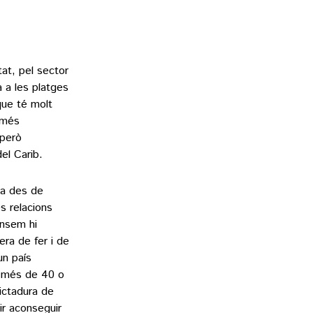
tat, pel sector
a a les platges
que té molt
 més
 però
el Carib.
ta des de
s relacions
insem hi
era de fer i de
un país
n més de 40 o
dictadura de
ir aconseguir