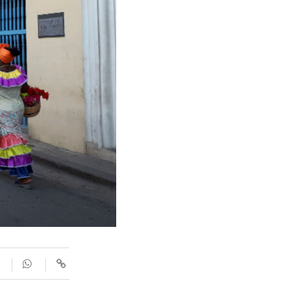
SUPLEMENTS
Fotogaleries
9magazín
Agenda
Blogosfera