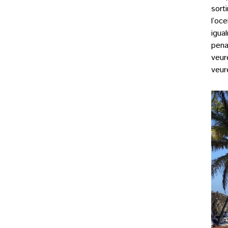
sort
l’oc
igua
pena
veur
veure