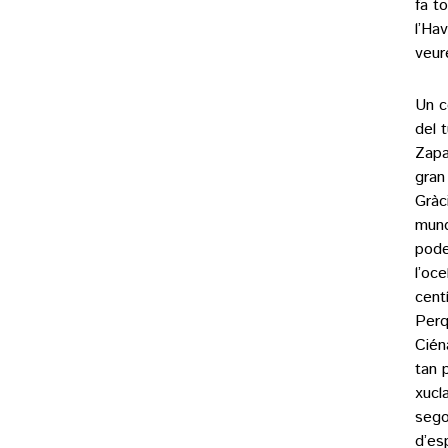
fa t
l’Ha
veure
Un c
del 
Zapa
gran
Gràci
mund
pode
l’oc
cent
Perq
Cién
tan 
xucl
sego
d’es