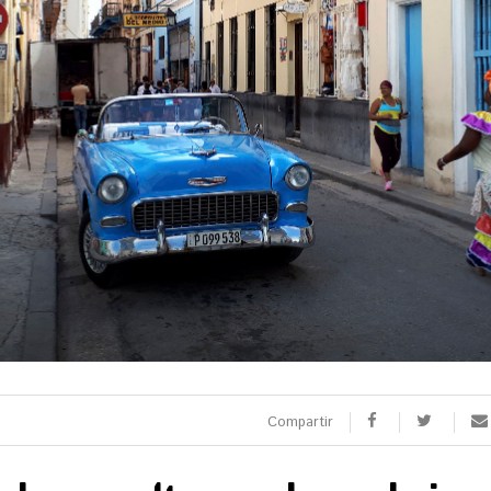
SPORTS
CULTURA
utbol
Arts escèniques
oquei patins
Cultura popular
otor
Llibres
eure totes
Calaix
Veure totes
 9 TV
 directe
rogramació
Compartir
la carta