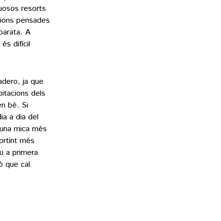
ruosos resorts
ccions pensades
barata. A
és difícil
adero, ja que
bitacions dels
n bé. Si
ia a dia del
e una mica més
ortint més
eu a primera
ò que cal