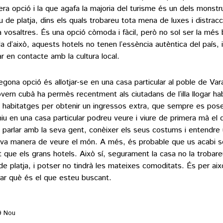
era opció i la que agafa la majoria del turisme és un dels monst
u de platja, dins els quals trobareu tota mena de luxes i distra
a vosaltres. És una opció còmoda i fàcil, però no sol ser la més 
a d’això, aquests hotels no tenen l’essència autèntica del país, i 
ar en contacte amb la cultura local.
egona opció és allotjar-se en una casa particular al poble de Var
overn cubà ha permès recentment als ciutadans de l’illa llogar ha
 habitatges per obtenir un ingressos extra, que sempre es pose
iu en una casa particular podreu veure i viure de primera mà el d
, parlar amb la seva gent, conèixer els seus costums i entendr
eva manera de veure el món. A més, és probable que us acabi s
t que els grans hotels. Això sí, segurament la casa no la trobar
a de platja, i potser no tindrà les mateixes comoditats. És per aix
rar què és el que esteu buscant.
9 Nou
rada