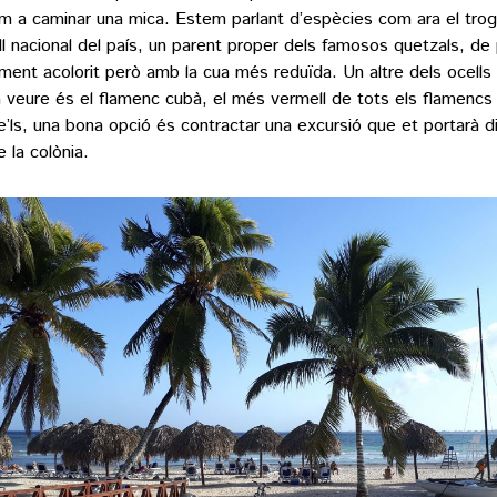
im a caminar una mica. Estem parlant d’espècies com ara el tro
ell nacional del país, un parent proper dels famosos quetzals, d
lment acolorit però amb la cua més reduïda. Un altre dels ocells 
 veure és el flamenc cubà, el més vermell de tots els flamencs
e’ls, una bona opció és contractar una excursió que et portarà 
 la colònia.