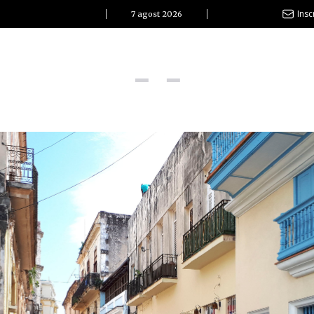
Insc
7 agost 2026
l Clàssic | Albert Pla
La vida és com la mar: sempre busca l’equilibri”
ovetats discogràfiques
l Clàssic | ELS 3 TAMBORS
TEMÀTIQUES