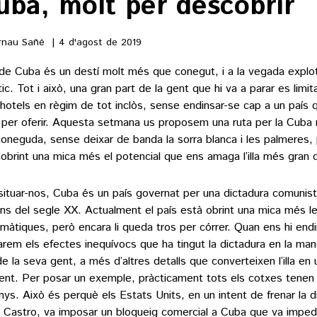
uba, molt per descobrir
nau Sañé
4 d'agost de 2019
la de Cuba és un destí molt més que conegut, i a la vegada explo
tic. Tot i això, una gran part de la gent que hi va a parar es limit
s hotels en règim de tot inclòs, sense endinsar-se cap a un país 
per oferir. Aquesta setmana us proposem una ruta per la Cuba
oneguda, sense deixar de banda la sorra blanca i les palmeres,
obrint una mica més el potencial que ens amaga l’illa més gran d
situar-nos, Cuba és un país governat per una dictadura comunis
ans del segle XX. Actualment el país està obrint una mica més le
omàtiques, però encara li queda tros per córrer. Quan ens hi end
arem els efectes inequívocs que ha tingut la dictadura en la man
de la seva gent, a més d’altres detalls que converteixen l’illa en 
rent. Per posar un exemple, pràcticament tots els cotxes tene
nys. Això és perquè els Estats Units, en un intent de frenar la 
l Castro, va imposar un bloqueig comercial a Cuba que va imped