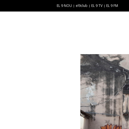
EL 9 NOU
el9club
EL 9 TV
EL 9 FM
E
“
N
E