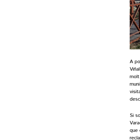
A po
Viña
molt 
muni
visi
desc
Si s
Vara
que 
recl