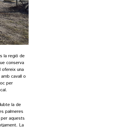
s la regió de
 que conserva
l ofereix una
s amb cavall o
loc per
cal.
dubte la de
 les palmeres
s per aquests
otjament. La