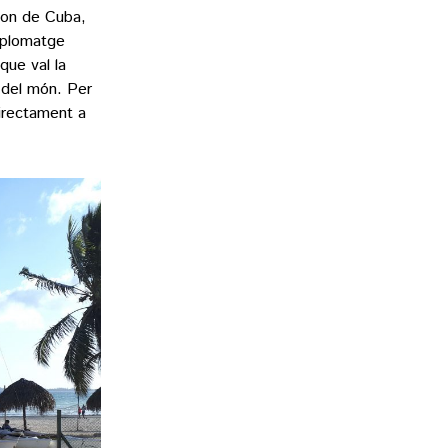
gon de Cuba,
e plomatge
que val la
 del món. Per
directament a