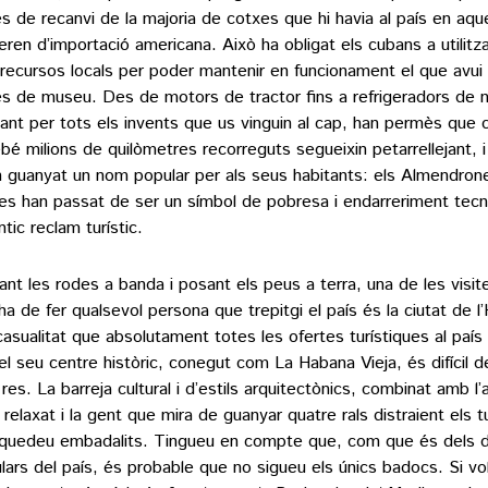
s de recanvi de la majoria de cotxes que hi havia al país en aqu
eren d’importació americana. Això ha obligat els cubans a utilitza
s recursos locals per poder mantenir en funcionament el que avui 
s de museu. Des de motors de tractor fins a refrigeradors de 
ant per tots els invents que us vinguin al cap, han permès que
ebé milions de quilòmetres recorreguts segueixin petarrellejant, i 
n guanyat un nom popular per als seus habitants: els Almendro
es han passat de ser un símbol de pobresa i endarreriment tecn
tic reclam turístic.
ant les rodes a banda i posant els peus a terra, una de les visit
ha de fer qualsevol persona que trepitgi el país és la ciutat de 
casualitat que absolutament totes les ofertes turístiques al país l
el seu centre històric, conegut com La Habana Vieja, és difícil 
res. La barreja cultural i d’estils arquitectònics, combinat amb l
 relaxat i la gent que mira de guanyar quatre rals distraient els tu
quedeu embadalits. Tingueu en compte que, com que és dels 
lars del país, és probable que no sigueu els únics badocs. Si vo