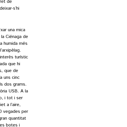
ret de
eixar-s’hi
rxar una mica
a la Ciénaga de
ona humida més
’arxipèlag.
interès turístic
ada que hi
ys, que de
a uns cinc
als dos grams.
òria USB. A la
 i tot i ser
t a l’aire,
80 vegades per
ran quantitat
es botes i