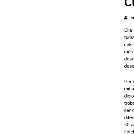
C
Ar
L’il
turís
i el
més 
desc
desc
Per 
mitj
dipl
trob
ser 
dife
50 a
Fide