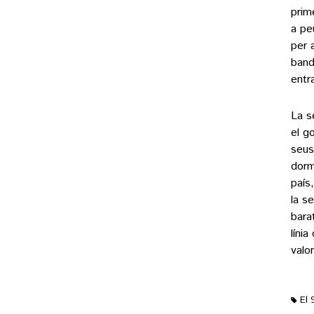
prim
a pe
per 
band
entr
La s
el g
seus
dorm
país
la s
bara
líni
valo
El 
M'ag