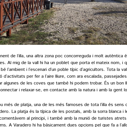
nent de l’illa, una altra zona poc concorreguda i molt autèntica é
les. Al mig de la vall hi ha un poblet que porta el mateix nom, i
bé l’ambient i l’escenari d’un poble típic d’agricultors. Tota la val
ó d’activitats per fer a l’aire lliure, com ara escalada, passejade
tar algunes de les coves que també hi podem trobar. És un bon l
onnectar i relaxar-se, en contacte amb la natura i amb la gent lo
ou més de platja, una de les més famoses de tota l’illa és sens 
dero. La platja és la típica de les postals, amb la sorra blanca i
comentàvem al principi, i també amb la munió de turistes atret
ams. A Varadero hi ha bàsicament dues opcions pel que fa a l’all