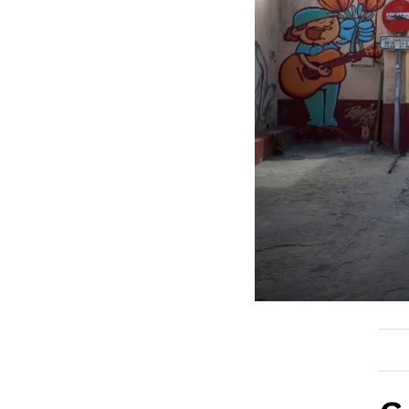
ACTUALITAT
E
Política
F
Societat
H
Economia
M
Veure totes
V
EL 9 FM
EL
En directe
En
Programació
P
Seccions
A 