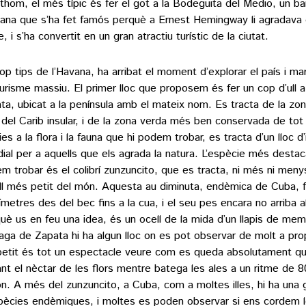
othom, el més típic és fer el got a la Bodeguita del Medio, un ba
vana que s’ha fet famós perquè a Ernest Hemingway li agradava d
, i s’ha convertit en un gran atractiu turístic de la ciutat.
op tips de l’Havana, ha arribat el moment d’explorar el país i ma
turisme massiu. El primer lloc que proposem és fer un cop d’ull 
ta, ubicat a la península amb el mateix nom. Es tracta de la z
 del Carib insular, i de la zona verda més ben conservada de tot l
es a la flora i la fauna que hi podem trobar, es tracta d’un lloc d’
ial per a aquells que els agrada la natura. L’espècie més destac
m trobar és el colibrí zunzuncito, que es tracta, ni més ni men
ell més petit del món. Aquesta au diminuta, endèmica de Cuba, f
ímetres des del bec fins a la cua, i el seu pes encara no arriba 
uè us en feu una idea, és un ocell de la mida d’un llapis de mem
aga de Zapata hi ha algun lloc on es pot observar de molt a prop,
petit és tot un espectacle veure com es queda absolutament quie
ant el nèctar de les flors mentre batega les ales a un ritme de 
n. A més del zunzuncito, a Cuba, com a moltes illes, hi ha una g
pècies endèmiques, i moltes es poden observar si ens cordem l