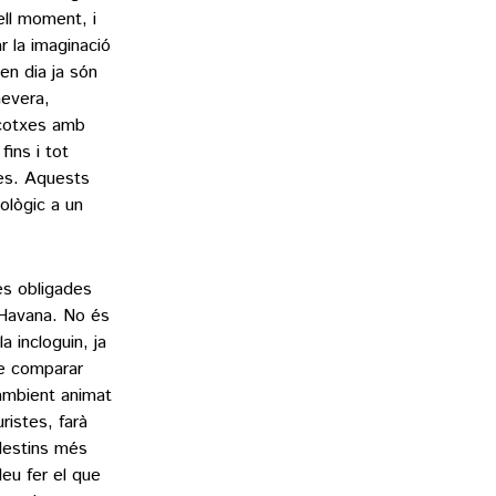
ell moment, i
r la imaginació
en dia ja són
nevera,
 cotxes amb
fins i tot
nes. Aquests
ològic a un
es obligades
l’Havana. No és
a incloguin, ja
de comparar
’ambient animat
ristes, farà
destins més
leu fer el que