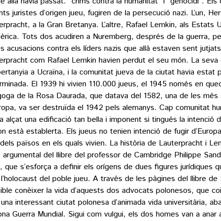
ue allà havia passat: “crims contra la humanitat” i “genocidi”. El
ants juristes d’origen jueu, fugiren de la persecució nazi. L’un, He
erpracht, a la Gran Bretanya. L’altre, Rafael Lemkin, als Estats U
èrica. Tots dos acudiren a Nuremberg, després de la guerra, pe
s acusacions contra els líders nazis que allà estaven sent jutjats
erpracht com Rafael Lemkin havien perdut el seu món. La seva ci
pertanyia a Ucraïna, i la comunitat jueva de la ciutat havia estat
rminada. El 1939 hi vivien 110.000 jueus, el 1945 només en qu
goga de la Rosa Daurada, que datava del 1582, una de les més 
ropa, va ser destruïda el 1942 pels alemanys. Cap comunitat h
ia alçat una edificació tan bella i imponent si tingués la intenció 
 on està establerta. Els jueus no tenien intenció de fugir d’Euro
 dels països en els quals vivien. La història de Lauterpracht i Le
 argumental del llibre del professor de Cambridge Philippe San
, que s’esforça a definir els orígens de dues figures jurídiques 
l’holocaust del poble jueu. A través de les pàgines del llibre d
ible conèixer la vida d’aquests dos advocats polonesos, que coi
, una interessant ciutat polonesa d’animada vida universitària, ab
na Guerra Mundial. Sigui com vulgui, els dos homes van a anar