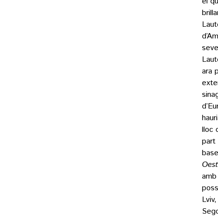
el q
brill
Laut
d’Am
seve
Laut
ara 
exte
sina
d’Eu
haur
lloc
part
base
Oest
amb 
poss
Lviv
Sego