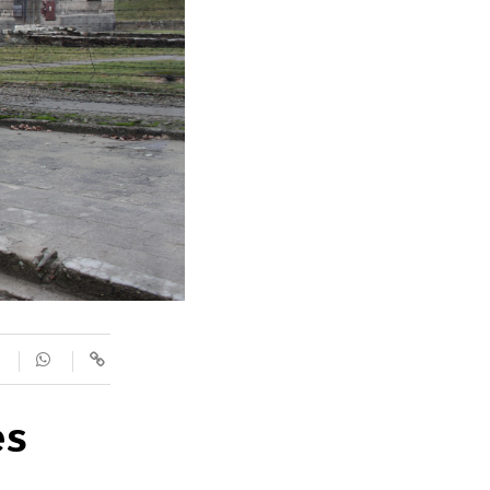
SUPLEMENTS
Fotogaleries
9magazín
Agenda
Blogosfera
es