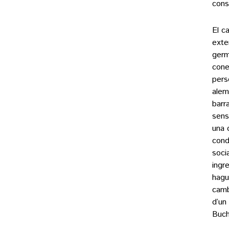
cons
El c
exte
germ
cone
pers
alem
barr
sensi
una 
cond
soci
ingr
hagu
camb
d’un
Buch