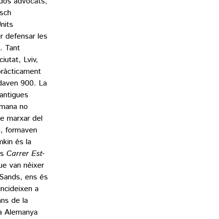
s dos advocats,
rsch
nits
r defensar les
. Tant
utat, Lviv,
 pràcticament
edaven 900. La
antigues
umana no
de marxar del
pa, formaven
mkin és la
ds
Carrer Est-
que van néixer
e Sands, ens és
ncideixen a
ans de la
 a Alemanya