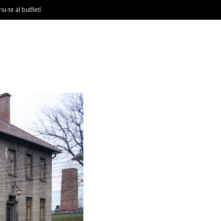
riu-te al butlletí