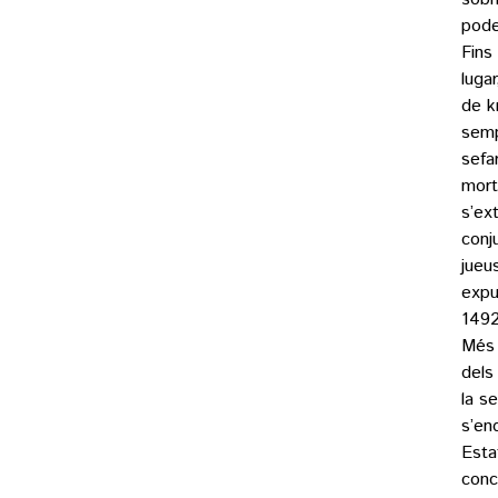
pode
Fins
luga
de k
semp
sefa
mort
s’ex
conj
jueu
expu
1492
Més 
dels
la s
s’en
Esta
conc