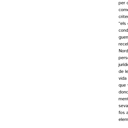
per 
come
crit
“els
cond
guer
rece
Nord
pers
jurí
de l
vida
que 
donc
ment
seva
fos 
elem