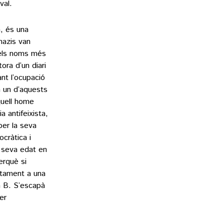
val.
, és una
nazis van
dels noms més
ora d’un diari
nt l’ocupació
n un d’aquests
quell home
a antifeixista,
per la seva
cràtica i
a seva edat en
erquè si
ctament a una
n B. S’escapà
er