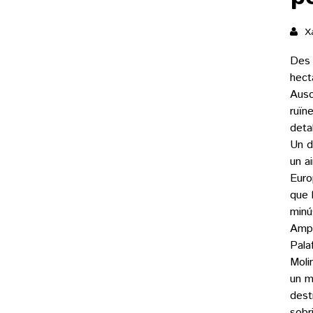
Xa
Des 
hect
Ausc
ruïn
deta
Un d
un a
Euro
que 
minú
Ampo
Pala
Moli
un m
dest
sobr