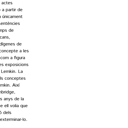
s actes
 a partir de
an únicament
sentències
emps de
icans,
ndígenes de
 concepte a les
 com a figura
les exposicions
a Lemkin. La
els conceptes
mkin. Així
mbridge,
s anys de la
 ell volia que
ó dels
’exterminar-lo.