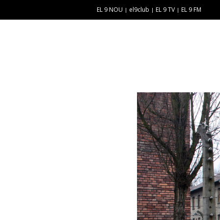
EL 9 NOU
el9club
EL 9 TV
EL 9 FM
E
“
N
E