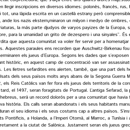
n llegir inscripcions en diversos idiomes: polonès, francès, rus
 i tot, una làpida escrita en un castellà estrany però comprensib
r, ande los nazis ekstern¡minaron un milyon i medyo de ombres, 
riaturas, la más parte djudyos de varyos payizes de la Europa, 
re, para la umanidad un grito de dezespero i una sinyales”. És e
rdita que aquesta comunitat va voler fer servir per a homenatjar
s. Aquestes paraules ens recorden que Auschwitz-Birkenau fou e
terminaren els jueus d’Europa. Segons les dades que s’exposen a
unt històric, en aquest camp de concentració van ser assassinat
s. Les lletres sefardites ens alerten, també, que una part dels 
lsats dels seus països molts anys abans de la Segona Guerra Mu
, els Reis Catòlics van fer fora els jueus dels territoris de la co
tard, el 1497, seran foragitats de Portugal. L’antiga Sefarad, la p
 hebreus, serà un record dolorós per a una comunitat que havia 
eva història. Els calls seran abandonats i els seus habitants marxa
duran el seu idioma i els seus costums cap a altres països. S’inst
ts Pontificis, a Holanda, a l’Imperi Otomà, al Marroc, a Tunísia i 
retament a la ciutat de Salònica. Justament seran els jueus gre