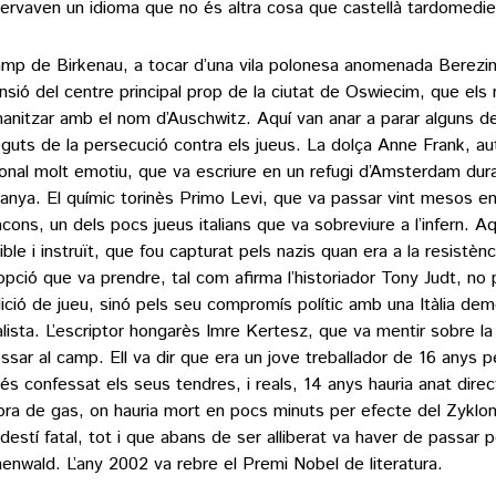
ervaven un idioma que no és altra cosa que castellà tardomedie
amp de Birkenau, a tocar d’una vila polonesa anomenada Berezin
nsió del centre principal prop de la ciutat de Oswiecim, que els 
anitzar amb el nom d’Auschwitz. Aquí van anar a parar alguns 
guts de la persecució contra els jueus. La dolça Anne Frank, aut
onal molt emotiu, que va escriure en un refugi d’Amsterdam dura
anya. El químic torinès Primo Levi, que va passar vint mesos e
acons, un dels pocs jueus italians que va sobreviure a l’infern. A
ble i instruït, que fou capturat pels nazis quan era a la resistènci
opció que va prendre, tal com afirma l’historiador Tony Judt, no 
ició de jueu, sinó pels seu compromís polític amb una Itàlia demo
alista. L’escriptor hongarès Imre Kertesz, que va mentir sobre l
essar al camp. Ell va dir que era un jove treballador de 16 anys p
és confessat els seus tendres, i reals, 14 anys hauria anat dire
ra de gas, on hauria mort en pocs minuts per efecte del Zyklo
 destí fatal, tot i que abans de ser alliberat va haver de passar p
enwald. L’any 2002 va rebre el Premi Nobel de literatura.