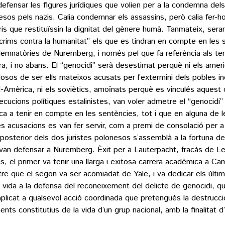
defensar les figures jurídiques que volien per a la condemna del
sos pels nazis. Calia condemnar els assassins, però calia fer-ho
eris que restituïssin la dignitat del gènere humà. Tanmateix, ser
 crims contra la humanitat” els que es tindran en compte en les 
emnatòries de Nuremberg, i només pel que fa referència als t
ra, i no abans. El “genocidi” serà desestimat perquè ni els amer
losos de ser ells mateixos acusats per l’extermini dels pobles i
-Amèrica, ni els soviètics, amoïnats perquè es vinculés aquest
ecucions polítiques estalinistes, van voler admetre el “genocidi”
dica a tenir en compte en les sentències, tot i que en alguna de 
es acusacions es van fer servir, com a premi de consolació per 
 posterior dels dos juristes polonesos s’assemblà a la fortuna d
van defensar a Nuremberg. Èxit per a Lauterpacht, fracàs de Le
s, el primer va tenir una llarga i exitosa carrera acadèmica a Ca
re que el segon va ser acomiadat de Yale, i va dedicar els últim
 vida a la defensa del reconeixement del delicte de genocidi, que
aplicat a qualsevol acció coordinada que pretengués la destrucci
ents constitutius de la vida d’un grup nacional, amb la finalitat d