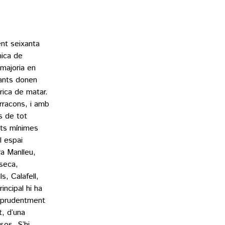
ent seixanta
mica de
 majoria en
tants donen
rica de matar.
arracons, i amb
s de tot
ats mínimes
l espai
a Manlleu,
-seca,
s, Calafell,
incipal hi ha
 prudentment
t, d’una
sos. S’hi