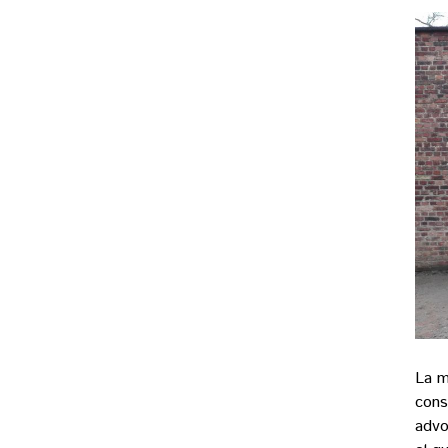
La m
cons
advo