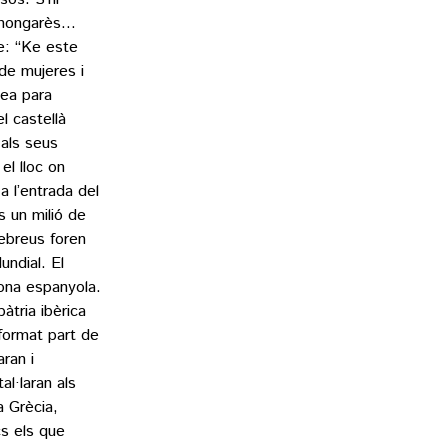
, hongarès…
le: “Ke este
de mujeres i
sea para
l castellà
 als seus
l lloc on
 l’entrada del
s un milió de
hebreus foren
ndial. El
rona espanyola.
àtria ibèrica
format part de
ran i
al·laran als
a Grècia,
cs els que