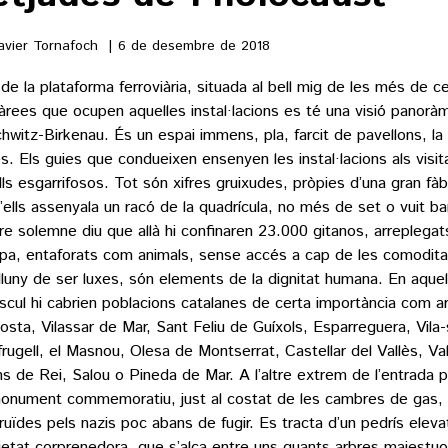
vier Tornafoch
6 de desembre de 2018
de la plataforma ferroviària, situada al bell mig de les més de c
àrees que ocupen aquelles instal·lacions es té una visió panorà
hwitz-Birkenau. És un espai immens, pla, farcit de pavellons, la
es. Els guies que condueixen ensenyen les instal·lacions als visi
lls esgarrifosos. Tot són xifres gruixudes, pròpies d’una gran fàb
’ells assenyala un racó de la quadrícula, no més de set o vuit b
ire solemne diu que allà hi confinaren 23.000 gitanos, arreplegat
pa, entaforats com animals, sense accés a cap de les comodit
lluny de ser luxes, són elements de la dignitat humana. En aquel
scul hi cabrien poblacions catalanes de certa importància com ar
sta, Vilassar de Mar, Sant Feliu de Guíxols, Esparreguera, Vila
frugell, el Masnou, Olesa de Montserrat, Castellar del Vallès, Vall
ns de Rei, Salou o Pineda de Mar. A l’altre extrem de l’entrada pr
onument commemoratiu, just al costat de les cambres de gas,
ruïdes pels nazis poc abans de fugir. Es tracta d’un pedrís eleva
ietat corprenedora, que s’alça entre uns quants arbres majestuo