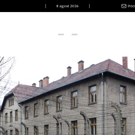
Insc
8 agost 2026
l Clàssic | Albert Pla
La vida és com la mar: sempre busca l’equilibri”
ovetats discogràfiques
l Clàssic | ELS 3 TAMBORS
TEMÀTIQUES