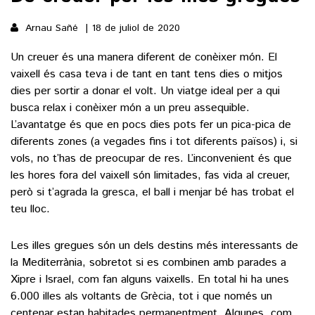
Arnau Sañé
18 de juliol de 2020
()
Un creuer és una manera diferent de conèixer món. El
vaixell és casa teva i de tant en tant tens dies o mitjos
ACTUALITAT
dies per sortir a donar el volt. Un viatge ideal per a qui
busca relax i conèixer món a un preu assequible.
POLÍTICA
ESPORTS
L’avantatge és que en pocs dies pots fer un pica-pica de
SOCIETAT
diferents zones (a vegades fins i tot diferents països) i, si
FUTBOL
CULTURA
vols, no t’has de preocupar de res. L’inconvenient és que
ECONOMIA
HOQUEI PATINS
les hores fora del vaixell són limitades, fas vida al creuer,
VEURE TOTES
ARTS ESCÈNIQUES
però si t’agrada la gresca, el ball i menjar bé has trobat el
SUPLEMENTS
MOTOR
teu lloc.
CULTURA POPULAR
VEURE TOTES
FOTOGALERIES
LLIBRES
Les illes gregues són un dels destins més interessants de
9MAGAZÍN
la Mediterrània, sobretot si es combinen amb parades a
CALAIX
AGENDA
Xipre i Israel, com fan alguns vaixells. En total hi ha unes
VEURE TOTES
6.000 illes als voltants de Grècia, tot i que només un
BLOGOSFERA
centenar estan habitades permanentment. Algunes, com