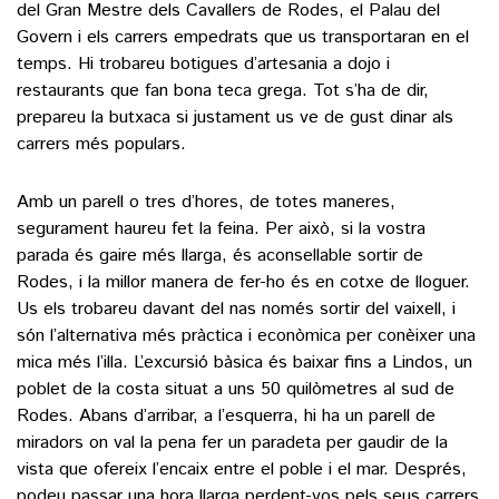
del Gran Mestre dels Cavallers de Rodes, el Palau del
Govern i els carrers empedrats que us transportaran en el
temps. Hi trobareu botigues d’artesania a dojo i
restaurants que fan bona teca grega. Tot s’ha de dir,
prepareu la butxaca si justament us ve de gust dinar als
carrers més populars.
Amb un parell o tres d’hores, de totes maneres,
segurament haureu fet la feina. Per això, si la vostra
parada és gaire més llarga, és aconsellable sortir de
Rodes, i la millor manera de fer-ho és en cotxe de lloguer.
Us els trobareu davant del nas només sortir del vaixell, i
són l’alternativa més pràctica i econòmica per conèixer una
mica més l’illa. L’excursió bàsica és baixar fins a Lindos, un
poblet de la costa situat a uns 50 quilòmetres al sud de
Rodes. Abans d’arribar, a l’esquerra, hi ha un parell de
miradors on val la pena fer un paradeta per gaudir de la
vista que ofereix l’encaix entre el poble i el mar. Després,
podeu passar una hora llarga perdent-vos pels seus carrers