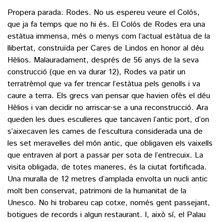
Propera parada: Rodes. No us espereu veure el Colós,
que ja fa temps que no hi és. El Colós de Rodes era una
estàtua immensa, més o menys com l’actual estàtua de la
llibertat, construïda per Cares de Lindos en honor al déu
Hèlios. Malauradament, després de 56 anys de la seva
construcció (que en va durar 12), Rodes va patir un
terratrèmol que va fer trencar l’estàtua pels genolls i va
caure a terra. Els grecs van pensar que havien ofès el déu
Hèlios i van decidir no arriscar-se a una reconstrucció. Ara
queden les dues esculleres que tancaven l’antic port, d’on
s’aixecaven les cames de l’escultura considerada una de
les set meravelles del món antic, que obligaven els vaixells
que entraven al port a passar per sota de l’entrecuix. La
visita obligada, de totes maneres, és la ciutat fortificada.
Una muralla de 12 metres d’amplada envolta un nucli antic
molt ben conservat, patrimoni de la humanitat de la
Unesco. No hi trobareu cap cotxe, només gent passejant,
botigues de records i algun restaurant. I, això sí, el Palau