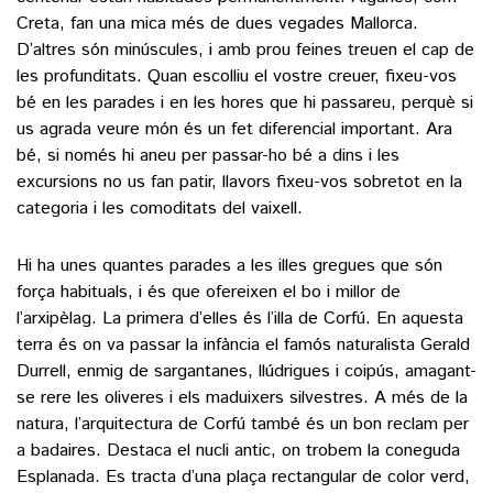
Creta, fan una mica més de dues vegades Mallorca.
D’altres són minúscules, i amb prou feines treuen el cap de
les profunditats. Quan escolliu el vostre creuer, fixeu-vos
bé en les parades i en les hores que hi passareu, perquè si
us agrada veure món és un fet diferencial important. Ara
bé, si només hi aneu per passar-ho bé a dins i les
excursions no us fan patir, llavors fixeu-vos sobretot en la
categoria i les comoditats del vaixell.
Hi ha unes quantes parades a les illes gregues que són
força habituals, i és que ofereixen el bo i millor de
l’arxipèlag. La primera d’elles és l’illa de Corfú. En aquesta
terra és on va passar la infància el famós naturalista Gerald
Durrell, enmig de sargantanes, llúdrigues i coipús, amagant-
se rere les oliveres i els maduixers silvestres. A més de la
natura, l’arquitectura de Corfú també és un bon reclam per
a badaires. Destaca el nucli antic, on trobem la coneguda
Esplanada. Es tracta d’una plaça rectangular de color verd,