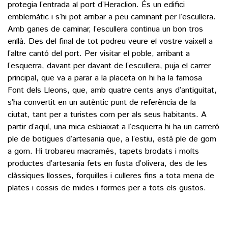
protegia l’entrada al port d’Heraclion. És un edifici
emblemàtic i s’hi pot arribar a peu caminant per l’escullera.
Amb ganes de caminar, l’escullera continua un bon tros
enllà. Des del final de tot podreu veure el vostre vaixell a
l’altre cantó del port. Per visitar el poble, arribant a
l’esquerra, davant per davant de l’escullera, puja el carrer
principal, que va a parar a la placeta on hi ha la famosa
Font dels Lleons, que, amb quatre cents anys d’antiguitat,
s’ha convertit en un autèntic punt de referència de la
ciutat, tant per a turistes com per als seus habitants. A
partir d’aquí, una mica esbiaixat a l’esquerra hi ha un carreró
ple de botigues d’artesania que, a l’estiu, està ple de gom
a gom. Hi trobareu macramés, tapets brodats i molts
productes d’artesania fets en fusta d’olivera, des de les
clàssiques llosses, forquilles i culleres fins a tota mena de
plates i cossis de mides i formes per a tots els gustos.