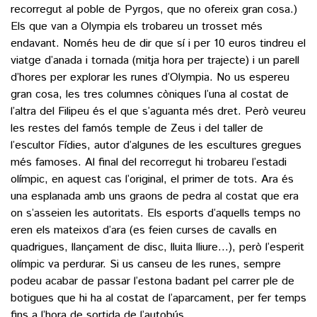
recorregut al poble de Pyrgos, que no ofereix gran cosa.)
Els que van a Olympia els trobareu un trosset més
endavant. Només heu de dir que sí i per 10 euros tindreu el
viatge d’anada i tornada (mitja hora per trajecte) i un parell
d’hores per explorar les runes d’Olympia. No us espereu
gran cosa, les tres columnes còniques l’una al costat de
l’altra del Filipeu és el que s’aguanta més dret. Però veureu
les restes del famós temple de Zeus i del taller de
l’escultor Fídies, autor d’algunes de les escultures gregues
més famoses. Al final del recorregut hi trobareu l’estadi
olímpic, en aquest cas l’original, el primer de tots. Ara és
una esplanada amb uns graons de pedra al costat que era
on s’asseien les autoritats. Els esports d’aquells temps no
eren els mateixos d’ara (es feien curses de cavalls en
quadrigues, llançament de disc, lluita lliure…), però l’esperit
olímpic va perdurar. Si us canseu de les runes, sempre
podeu acabar de passar l’estona badant pel carrer ple de
botigues que hi ha al costat de l’aparcament, per fer temps
fins a l’hora de sortida de l’autobús.