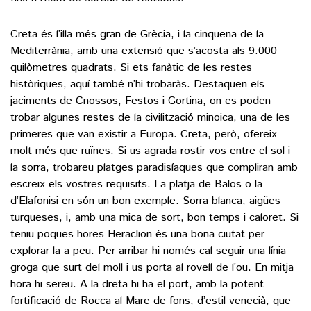
Creta és l’illa més gran de Grècia, i la cinquena de la
Mediterrània, amb una extensió que s’acosta als 9.000
quilòmetres quadrats. Si ets fanàtic de les restes
històriques, aquí també n’hi trobaràs. Destaquen els
jaciments de Cnossos, Festos i Gortina, on es poden
trobar algunes restes de la civilització minoica, una de les
primeres que van existir a Europa. Creta, però, ofereix
molt més que ruïnes. Si us agrada rostir-vos entre el sol i
la sorra, trobareu platges paradisíaques que compliran amb
escreix els vostres requisits. La platja de Balos o la
d’Elafonisi en són un bon exemple. Sorra blanca, aigües
turqueses, i, amb una mica de sort, bon temps i caloret. Si
teniu poques hores Heraclion és una bona ciutat per
explorar-la a peu. Per arribar-hi només cal seguir una línia
groga que surt del moll i us porta al rovell de l’ou. En mitja
hora hi sereu. A la dreta hi ha el port, amb la potent
fortificació de Rocca al Mare de fons, d’estil venecià, que