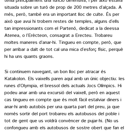
tenia principalment una funció defensiva, i per això estava
situada sobre un turó de prop de 200 metres d’alçada. A
més, però, també era un important lloc de culte. És per
això que avui hi trobem restes de temples, alguns d’ells
tan impressionants com el Partenó, dedicat a la deessa
Atenea, o l’Erècteon, consagrat a Erecteu. Trobareu
moltes maneres d’anar-hi. Tingueu en compte, però, que
per arribar a dalt de tot cal una mica d’esforç físic, perquè
hi ha uns quants graons.
Si continuem navegant, un bon lloc per atracar és
Katakolon. Els vaixells paren aquí amb un únic objectiu: les
runes d’Olympia, el bressol dels actuals Jocs Olímpics. Hi
podeu anar amb una excursió del vaixell, però en aquest
cas tingueu en compte que és molt fàcil estalviar diners i
anar-hi amb autobús per una quarta part del preu, ja que
només sortir del port trobareu els autobusos del poble i
tot de gent que us voldrà convèncer de pujar-hi. (No us
confongueu amb els autobusos de sostre obert que fan el