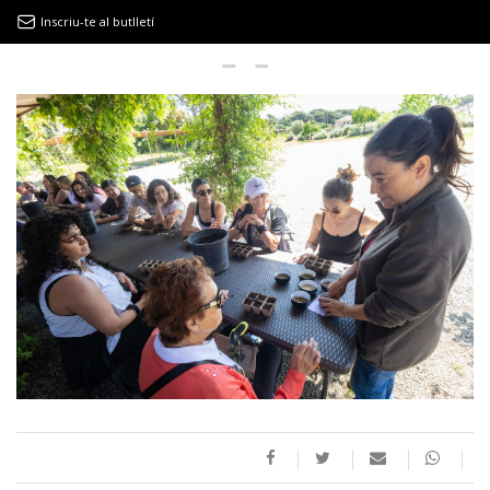
Inscriu-te al butlletí
9MAGAZÍN
EL CLÀSSIC | ALBERT PLA
“LA VIDA ÉS COM LA MAR: SEMPRE BUSCA L’EQUILIBRI”
NOVETATS DISCOGRÀFIQUES
EL CLÀSSIC | ELS 3 TAMBORS
TEMÀTIQUES
()