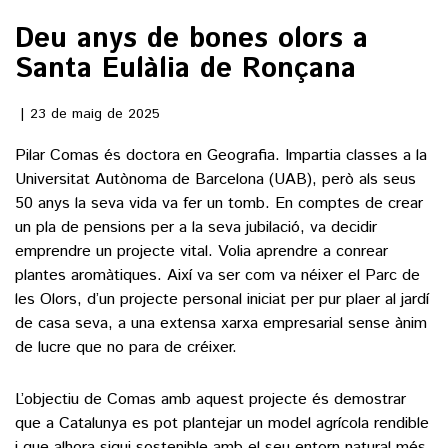
Deu anys de bones olors a
()
Santa Eulàlia de Ronçana
ACTUALITAT
23 de maig de 2025
Pilar Comas és doctora en Geografia. Impartia classes a la
POLÍTICA
ESPORTS
Universitat Autònoma de Barcelona (UAB), però als seus
SOCIETAT
50 anys la seva vida va fer un tomb. En comptes de crear
FUTBOL
CULTURA
un pla de pensions per a la seva jubilació, va decidir
ECONOMIA
HOQUEI PATINS
emprendre un projecte vital. Volia aprendre a conrear
VEURE TOTES
ARTS ESCÈNIQUES
plantes aromàtiques. Així va ser com va néixer el Parc de
SUPLEMENTS
MOTOR
les Olors, d’un projecte personal iniciat per pur plaer al jardí
CULTURA POPULAR
VEURE TOTES
de casa seva, a una extensa xarxa empresarial sense ànim
FOTOGALERIES
LLIBRES
de lucre que no para de créixer.
9MAGAZÍN
CALAIX
AGENDA
L’objectiu de Comas amb aquest projecte és demostrar
VEURE TOTES
que a Catalunya es pot plantejar un model agrícola rendible
BLOGOSFERA
i que alhora sigui sostenible amb el seu entorn natural més