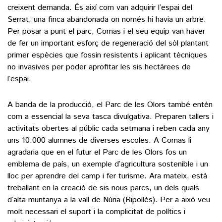
creixent demanda. És així com van adquirir l’espai del
Serrat, una finca abandonada on només hi havia un arbre.
Per posar a punt el parc, Comas i el seu equip van haver
de fer un important esforç de regeneració del sòl plantant
primer espècies que fossin resistents i aplicant tècniques
no invasives per poder aprofitar les sis hectàrees de
l’espai.
A banda de la producció, el Parc de les Olors també entén
com a essencial la seva tasca divulgativa. Preparen tallers i
activitats obertes al públic cada setmana i reben cada any
uns 10.000 alumnes de diverses escoles. A Comas li
agradaria que en el futur el Parc de les Olors fos un
emblema de país, un exemple d’agricultura sostenible i un
lloc per aprendre del camp i fer turisme. Ara mateix, està
treballant en la creació de sis nous parcs, un dels quals
d’alta muntanya a la vall de Núria (Ripollès). Per a això veu
molt necessari el suport i la complicitat de polítics i