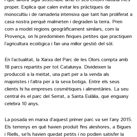
proper. Explica que calen evitar les pràctiques de
monocultiu i de ramaderia intensiva que tant han proliferat a
casa nostra perquè malmeten i degraden la terra. Pren
com a model regions geogràficament similars, com la
Provença, on hi predominen finques petites que practiquen
l’agricultura ecològica i fan una millor gestió del sòl.
En l’actualitat, la Xarxa del Parc de les Olors compta amb
18 parcs repartits per tot Catalunya. Divideixen la
producció a la meitat, una part per a la venda als
majoristes i l’altra per a la seva botiga. Entre els seus
clients hi ha empreses cosmètiques i alimentàries. La seu
central és el parc del Serrat, a Santa Eulàlia, que enguany
celebra 10 anys.
La posada en marxa d’aquest primer parc va ser l’any 2015.
Els terrenys en què havien produït fins aleshores, a Bigues
i Riells, se’ls havien quedat petits i no podien satisfer la