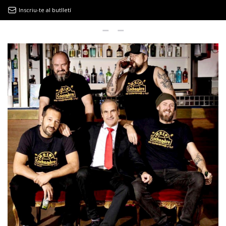
Inscriu-te al butlletí
9MAGAZÍN
EL CLÀSSIC | ALBERT PLA
“LA VIDA ÉS COM LA MAR: SEMPRE BUSCA L’EQUILIBRI”
NOVETATS DISCOGRÀFIQUES
EL CLÀSSIC | ELS 3 TAMBORS
TEMÀTIQUES
()