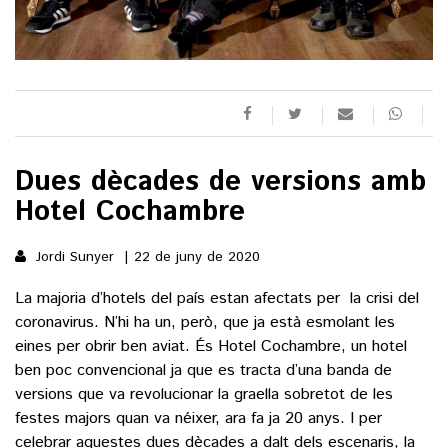
()
ACTUALITAT
POLÍTICA
ESPORTS
Dues dècades de versions amb
SOCIETAT
Hotel Cochambre
FUTBOL
CULTURA
ECONOMIA
HOQUEI PATINS
Jordi Sunyer
22 de juny de 2020
VEURE TOTES
ARTS ESCÈNIQUES
SUPLEMENTS
MOTOR
La majoria d’hotels del país estan afectats per la crisi del
CULTURA POPULAR
VEURE TOTES
coronavirus. N’hi ha un, però, que ja està esmolant les
FOTOGALERIES
LLIBRES
eines per obrir ben aviat. És Hotel Cochambre, un hotel
9MAGAZÍN
ben poc convencional ja que es tracta d’una banda de
CALAIX
versions que va revolucionar la graella sobretot de les
AGENDA
VEURE TOTES
festes majors quan va néixer, ara fa ja 20 anys. I per
BLOGOSFERA
celebrar aquestes dues dècades a dalt dels escenaris, la