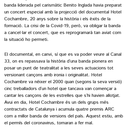
banda liderada pel carismàtic Benito Inglada havia preparat
un concert especial amb la projecció del documental Hotel
Cochambre, 20 anys sobre la història i els èxits de la
formació. La crisi de la Covid-19, però, va obligar la banda
a cancel·lar el concert, que es reprogramarà tan aviat com
la situació ho permeti.
El documental, en canvi, sí que es va poder veure al Canal
33, on es repassava la història d’una banda pionera en
posar un punt de teatralitat a les seves actuacions tot
versionant cançons amb ironia i originalitat. Hotel
Cochambre va néixer el 2000 quan (segons la seva versió)
cinc treballadors d’un hotel que tancava van començar a
cantar les cançons de les estrelles que s’hi havien allotjat.
Avui en dia, Hotel Cochambre és un dels grups més
contractats de Catalunya i acumula quatre premis ARC
com a millor banda de versions del país. Aquest estiu, amb
el permís del coronavirus, tornaran a fer mal.