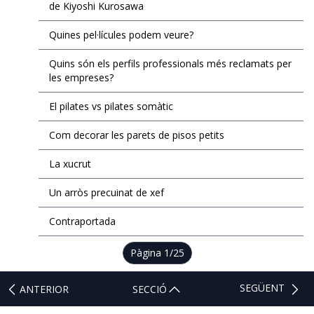
de Kiyoshi Kurosawa
Quines pel·lícules podem veure?
Quins són els perfils professionals més reclamats per
les empreses?
El pilates vs pilates somàtic
Com decorar les parets de pisos petits
La xucrut
Un arròs precuinat de xef
Contraportada
Pàgina
1
/25
SEGÜENT
ANTERIOR
SECCIÓ