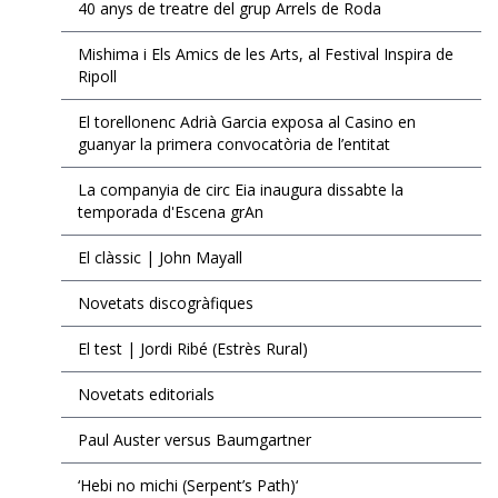
40 anys de treatre del grup Arrels de Roda
VEURE TOTES
AGENDA
BLOGOSFERA
Mishima i Els Amics de les Arts, al Festival Inspira de
Ripoll
El torellonenc Adrià Garcia exposa al Casino en
guanyar la primera convocatòria de l’entitat
La companyia de circ Eia inaugura dissabte la
temporada d'Escena grAn
El clàssic | John Mayall
Novetats discogràfiques
El test | Jordi Ribé (Estrès Rural)
Novetats editorials
Paul Auster versus Baumgartner
‘Hebi no michi (Serpent’s Path)‘