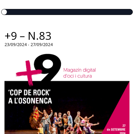
9MAGAZÍN
+9 – N.83
23/09/2024 - 27/09/2024
EL CLÀSSIC | ALBERT PLA
“LA VIDA ÉS COM LA MAR: SEMPRE BUSCA L’EQUILIBRI”
NOVETATS DISCOGRÀFIQUES
EL CLÀSSIC | ELS 3 TAMBORS
TEMÀTIQUES
()