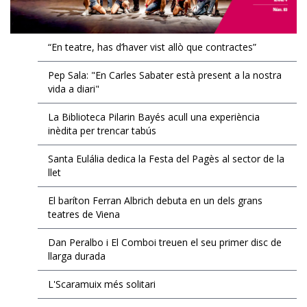
()
“En teatre, has d’haver vist allò que contractes”
Pep Sala: "En Carles Sabater està present a la nostra
ACTUALITAT
vida a diari"
La Biblioteca Pilarin Bayés acull una experiència
POLÍTICA
inèdita per trencar tabús
ESPORTS
SOCIETAT
Santa Eulália dedica la Festa del Pagès al sector de la
ECONOMIA
FUTBOL
llet
CULTURA
VEURE TOTES
HOQUEI PATINS
El baríton Ferran Albrich debuta en un dels grans
teatres de Viena
MOTOR
ARTS ESCÈNIQUES
SUPLEMENTS
VEURE TOTES
CULTURA POPULAR
Dan Peralbo i El Comboi treuen el seu primer disc de
llarga durada
LLIBRES
FOTOGALERIES
L'Scaramuix més solitari
CALAIX
9MAGAZÍN