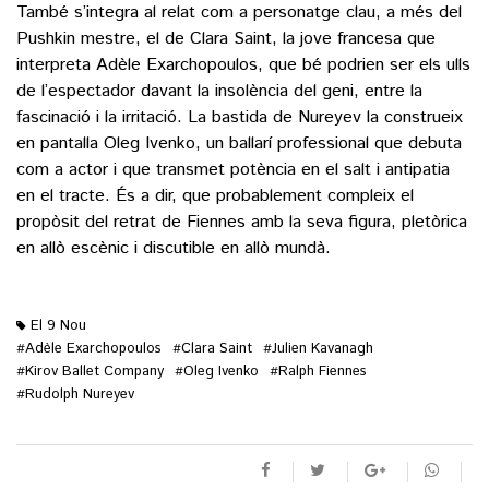
També s’integra al relat com a personatge clau, a més del
Pushkin mestre, el de Clara Saint, la jove francesa que
interpreta Adèle Exarchopoulos, que bé podrien ser els ulls
de l’espectador davant la insolència del geni, entre la
fascinació i la irritació. La bastida de Nureyev la construeix
en pantalla Oleg Ivenko, un ballarí professional que debuta
com a actor i que transmet potència en el salt i antipatia
en el tracte. És a dir, que probablement compleix el
propòsit del retrat de Fiennes amb la seva figura, pletòrica
en allò escènic i discutible en allò mundà.
El 9 Nou
Adèle Exarchopoulos
Clara Saint
Julien Kavanagh
#
#
#
Kirov Ballet Company
Oleg Ivenko
Ralph Fiennes
#
#
#
Rudolph Nureyev
#
M'agrada