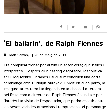
()
ACTUALITAT
POLÍTICA
‘El bailarín’, de Ralph Fiennes
ESPORTS
SOCIETAT
FUTBOL
Joan Salvany
28 de maig de 2019
CULTURA
ECONOMIA
HOQUEI PATINS
Era complicat trobar per al film un actor veraç que ballés i
VEURE TOTES
ARTS ESCÈNIQUES
SUPLEMENTS
MOTOR
interpretés. Després d’un càsting esgotador, l’escollit va
CULTURA POPULAR
ser Oleg Ivenko, ucraïnès i al qual reconeixien una certa
VEURE TOTES
FOTOGALERIES
semblança amb Rudolph Nureyev. Dividit en dues parts, la
LLIBRES
inseguretat en terra i la llegenda en la dansa. La tercera
9MAGAZÍN
CALAIX
pel·lícula com a director de Ralph Fiennes és un luxe per
AGENDA
l’interès i la visita de l’espectador, que podrà escollir entre
VEURE TOTES
BLOGOSFERA
les seves variades atraccions i temptacions: el personatge