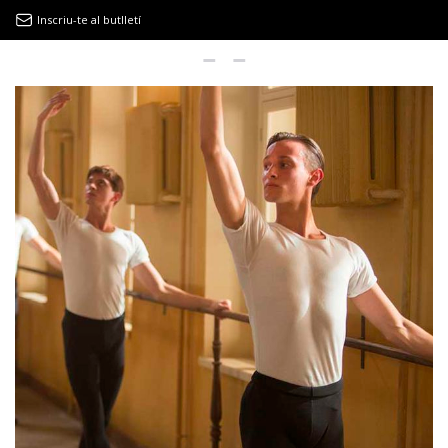
Inscriu-te al butlletí
9MAGAZÍN
EL CLÀSSIC | ALBERT PLA
“LA VIDA ÉS COM LA MAR: SEMPRE BUSCA L’EQUILIBRI”
NOVETATS DISCOGRÀFIQUES
EL CLÀSSIC | ELS 3 TAMBORS
TEMÀTIQUES
()