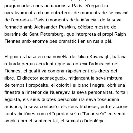
programades unes actuacions a París. S’organitza
narrativament amb un entreteixit de moments de fascinació
de l’entrada a París i moments de la infància i de la seva
formació amb Aleksander Pushkin, cèlebre mestre de
ballarins de Sant Petersburg, que interpreta el propi Ralph
Fiennes amb enorme pes dramàtic i en un rus a pèl.
El guió es basa en una novel·la de Julien Kavanagh, ballaria
retirada per un accident i que va obtenir l’admiració de
Fiennes, el qual li va comprar ràpidament els drets del
llibre. El director aconsegueix, mitjançant la seva mixtura
de temps i propòsits, el colorit i el blanc i negre, obrir una
finestra a l’interior de Nuereyev, la seva personalitat, forta i
egoista, els seus dubtes personals i la seva tossuderia
artística, la seva confusió i els seus titubejos, entre accions
contradictòries com el “quedar-se” o “l’anar-se’n” en sentit
ampli, com el sentimental, el sexual o l’ideològic.