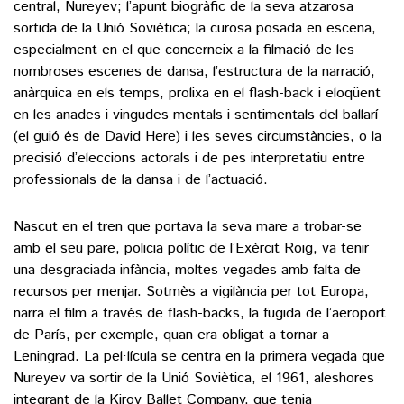
central, Nureyev; l’apunt biogràfic de la seva atzarosa
sortida de la Unió Soviètica; la curosa posada en escena,
especialment en el que concerneix a la filmació de les
nombroses escenes de dansa; l’estructura de la narració,
anàrquica en els temps, prolixa en el flash-back i eloqüent
en les anades i vingudes mentals i sentimentals del ballarí
(el guió és de David Here) i les seves circumstàncies, o la
precisió d’eleccions actorals i de pes interpretatiu entre
professionals de la dansa i de l’actuació.
Nascut en el tren que portava la seva mare a trobar-se
amb el seu pare, policia polític de l’Exèrcit Roig, va tenir
una desgraciada infància, moltes vegades amb falta de
recursos per menjar. Sotmès a vigilància per tot Europa,
narra el film a través de flash-backs, la fugida de l’aeroport
de París, per exemple, quan era obligat a tornar a
Leningrad. La pel·lícula se centra en la primera vegada que
Nureyev va sortir de la Unió Soviètica, el 1961, aleshores
integrant de la Kirov Ballet Company, que tenia