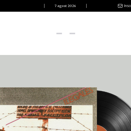
Insc
7 agost 2026
l Clàssic | Albert Pla
La vida és com la mar: sempre busca l’equilibri”
ovetats discogràfiques
l Clàssic | ELS 3 TAMBORS
TEMÀTIQUES