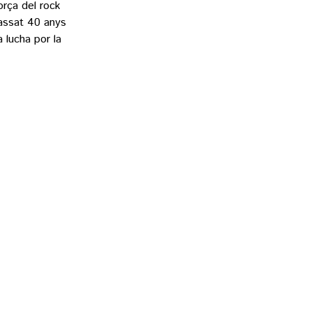
orça del rock
passat 40 anys
a lucha por la