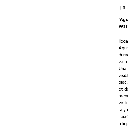
5 
‘Ago
War
Ileg
Aque
dura
va re
Una 
visi
disc
et d
mena
va t
soy 
i ai
n’hi