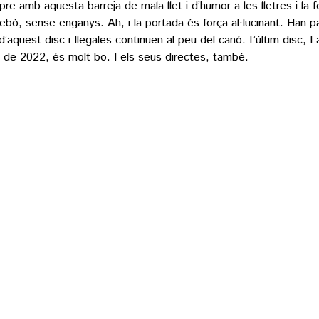
re amb aquesta barreja de mala llet i d’humor a les lletres i la f
ebò, sense enganys. Ah, i la portada és força al·lucinant. Han 
d’aquest disc i Ilegales continuen al peu del canó. L’últim disc, L
, de 2022, és molt bo. I els seus directes, també.