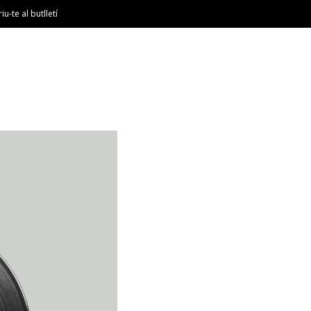
riu-te al butlletí