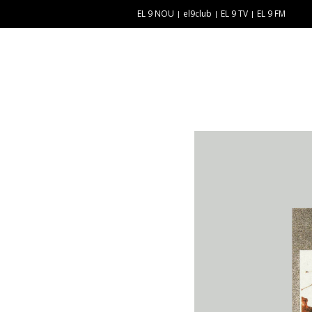
EL 9 NOU
el9club
EL 9 TV
EL 9 FM
E
“
N
E