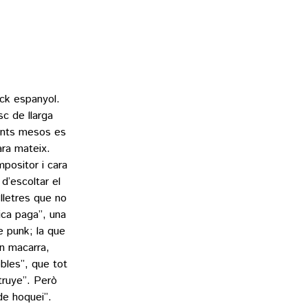
ock espanyol.
c de llarga
uants mesos es
 ara mateix.
mpositor i cara
d’escoltar el
lletres que no
rica paga”, una
e punk; la que
n macarra,
obles”, que tot
truye”. Però
 de hoquei”.