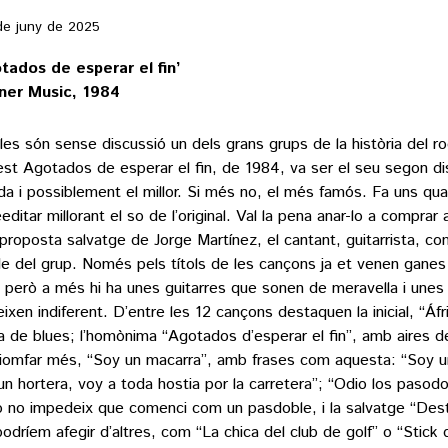
de juny de 2025
tados de esperar el fin’
ner Music, 1984
ales són sense discussió un dels grans grups de la història del r
st Agotados de esperar el fin, de 1984, va ser el seu segon dis
da i possiblement el millor. Si més no, el més famós. Fa uns q
editar millorant el so de l’original. Val la pena anar-lo a comprar
proposta salvatge de Jorge Martínez, el cantant, guitarrista, co
ble del grup. Només pels títols de les cançons ja et venen ganes 
, però a més hi ha unes guitarres que sonen de meravella i unes 
eixen indiferent. D’entre les 12 cançons destaquen la inicial, “Áf
 de blues; l’homònima “Agotados d’esperar el fin”, amb aires d
riomfar més, “Soy un macarra”, amb frases com aquesta: “Soy u
un hortera, voy a toda hostia por la carretera”; “Odio los pasod
xò no impedeix que comenci com un pasdoble, i la salvatge “Des
 podríem afegir d’altres, com “La chica del club de golf” o “Stick