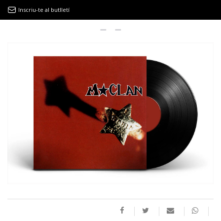
Inscriu-te al butlletí
9MAGAZÍN
EL CLÀSSIC | ALBERT PLA
“LA VIDA ÉS COM LA MAR: SEMPRE BUSCA L’EQUILIBRI”
NOVETATS DISCOGRÀFIQUES
EL CLÀSSIC | ELS 3 TAMBORS
TEMÀTIQUES
()