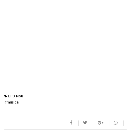
El 9 Nou
música
#
M'agrada