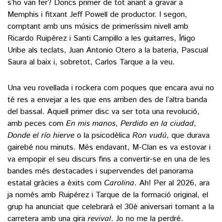
s’ho van fer? Doncs primer de tot anant a gravar a
Memphis i fitxant Jeff Powell de productor. I segon,
comptant amb uns músics de primeríssim nivell amb
Ricardo Ruipérez i Santi Campillo a les guitarres, Íñigo
Uribe als teclats, Juan Antonio Otero a la bateria, Pascual
Saura al baix i, sobretot, Carlos Tarque a la veu.
Una veu rovellada i rockera com poques que encara avui no
té res a envejar a les que ens arriben des de l’altra banda
del bassal. Aquell primer disc va ser tota una revolució,
amb peces com
En mis manos
,
Perdido en la ciudad
,
Donde el río hierve
o la psicodèlica
Ron vudú
, que durava
gairebé nou minuts. Més endavant, M-Clan es va estovar i
va empopir el seu discurs fins a convertir-se en una de les
bandes més destacades i supervendes del panorama
estatal gràcies a èxits com
Carolina
. Ah! Per al 2026, ara
ja només amb Ruipérez i Tarque de la formació original, el
grup ha anunciat que celebrarà el 30è aniversari tornant a la
carretera amb una gira
revival
. Jo no me la perdré.