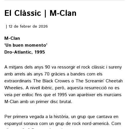
El Clàssic | M-Clan
()
12 de febrer de 2026
ACTUALITAT
M-Clan
‘Un buen momento’
POLÍTICA
ESPORTS
Dro-Atlantic, 1995
SOCIETAT
FUTBOL
CULTURA
ECONOMIA
A mitjans dels anys 90 va ressorgir el rock clàssic i sureny
HOQUEI PATINS
amb arrels als anys 70 gràcies a bandes com els
VEURE TOTES
ARTS ESCÈNIQUES
SUPLEMENTS
extraordinaris The Black Crowes o The Screamin’ Cheetah
MOTOR
CULTURA POPULAR
Wheelies. A nivell ibèric, però, aquesta resurrecció no es
VEURE TOTES
FOTOGALERIES
veia per enlloc fins que el 1995 van aparèixer els murcians
LLIBRES
M-Clan amb un primer disc brutal.
9MAGAZÍN
CALAIX
AGENDA
Per primera vegada a la història, un grup que cantava en
VEURE TOTES
BLOGOSFERA
espanyol sonava com un grup de rock nord-americà. Com