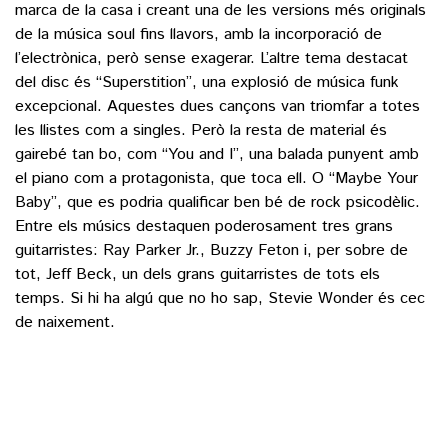
marca de la casa i creant una de les versions més originals
de la música soul fins llavors, amb la incorporació de
l’electrònica, però sense exagerar. L’altre tema destacat
del disc és “Superstition”, una explosió de música funk
excepcional. Aquestes dues cançons van triomfar a totes
les llistes com a singles. Però la resta de material és
gairebé tan bo, com “You and I”, una balada punyent amb
el piano com a protagonista, que toca ell. O “Maybe Your
Baby”, que es podria qualificar ben bé de rock psicodèlic.
Entre els músics destaquen poderosament tres grans
guitarristes: Ray Parker Jr., Buzzy Feton i, per sobre de
tot, Jeff Beck, un dels grans guitarristes de tots els
temps. Si hi ha algú que no ho sap, Stevie Wonder és cec
de naixement.