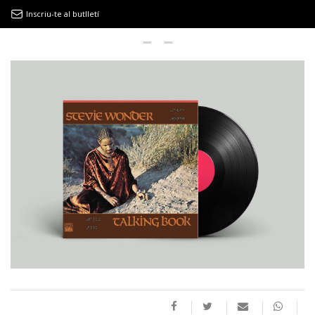
Inscriu-te al butlletí
9MAGAZÍN
EL CLÀSSIC | ALBERT PLA
“LA VIDA ÉS COM LA MAR: SEMPRE BUSCA L’EQUILIBRI”
NOVETATS DISCOGRÀFIQUES
EL CLÀSSIC | ELS 3 TAMBORS
TEMÀTIQUES
()