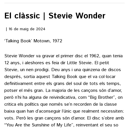
El clàssic | Stevie Wonder
()
16 de maig de 2024
ACTUALITAT
‘Talking Book’ Motown, 1972
POLÍTICA
ESPORTS
SOCIETAT
Stevie Wonder va gravar el primer disc el 1962, quan tenia
FUTBOL
12 anys, i aleshores es feia dir Little Stevie. El petit
CULTURA
ECONOMIA
Stevie, un nen prodigi. Deu anys i una quinzena de discos
HOQUEI PATINS
VEURE TOTES
després, sortia aquest Talking Book que el va col·locar
ARTS ESCÈNIQUES
SUPLEMENTS
MOTOR
definitivament entre els grans del soul de tots els temps,
CULTURA POPULAR
potser el més gran. La majoria de les cançons són d’amor,
VEURE TOTES
FOTOGALERIES
però n’hi ha alguna de reivindicativa, com “Big Brother”, on
LLIBRES
9MAGAZÍN
critica els polítics que només se’n recorden de la classe
CALAIX
baixa quan han d’aconseguir l’únic que realment necessiten:
AGENDA
VEURE TOTES
vots. Però les gran cançons són d’amor. El disc s’obre amb
BLOGOSFERA
“You Are the Sunshine of My Life”, reinventant el seu so