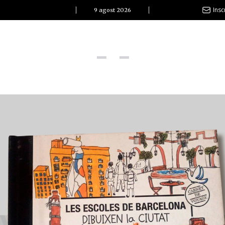
Insc
9 agost 2026
l Clàssic | Albert Pla
La vida és com la mar: sempre busca l’equilibri”
ovetats discogràfiques
l Clàssic | ELS 3 TAMBORS
TEMÀTIQUES