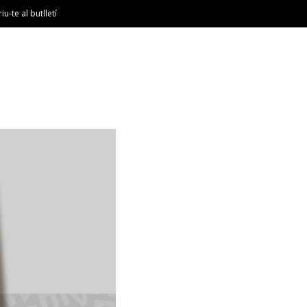
riu-te al butlletí