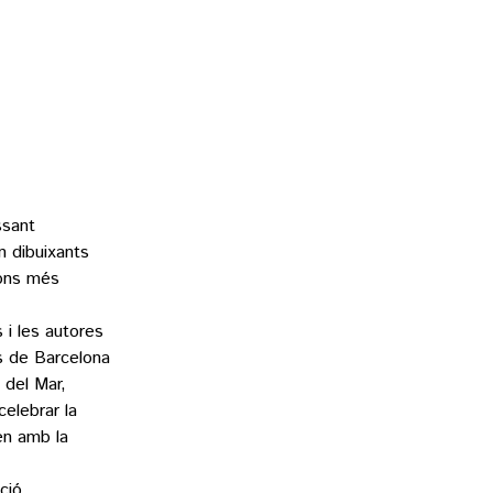
ssant
n dibuixants
cons més
 i les autores
s de Barcelona
 del Mar,
celebrar la
en amb la
ció