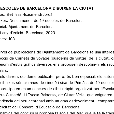
 ESCOLES DE BARCELONA DIBUIXEN LA CIUTAT
os: Bet Isasi-Isasmendi Jordà
ixos: Nens i nenes de 19 escoles de Barcelona
orial: Ajuntament de Barcelona
 i any d’edició: Barcelona, 2023
nes: 108
ervei de publicacions de l’Ajuntament de Barcelona té una intere
lecció de Carnets de voyage (quaderns de viatge) de la ciutat, o
enom d’estils gràfics diversos ens proposen descobrir-hi els ra
lars.
els darrers quaderns publicats, però, és ben especial: els autors
 dibuixos són alumnes de cinquè i sisè de Primària de 19 escole
participaren en un concurs de dibuix ràpid organitzat per l’Escola
rta Guinardó, i l’Escola Baixeras, de Ciutat Vella, que volgueren 
cidència del seu centenari amb un gran esdeveniment i comptar
licitat del Consorci d’Educació de Barcelona.
inàmica del concurs la proposà l’Escola del Mar, que ja té la tradi