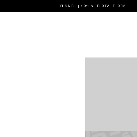
EL 9 NOU
el9club
EL 9 TV
EL 9 FM
E
“
N
E