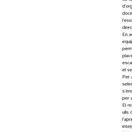
d’org
doce
l’es
dire
En a
equi
perm
plac
esca
el s
Per a
sele
s’en
per 
El r
ulls
l’ap
inter