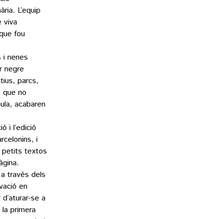
ària. L’equip
 viva
que fou
 i nenes
r negre
tius, parcs,
s que no
aula, acabaren
ó i l’edició
rcelonins, i
 petits textos
àgina.
 a través dels
rvació en
 d’aturar-se a
a la primera