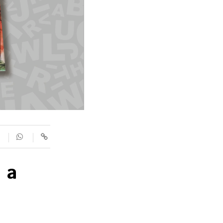
SUPLEMENTS
Fotogaleries
9magazín
Agenda
Blogosfera
 a