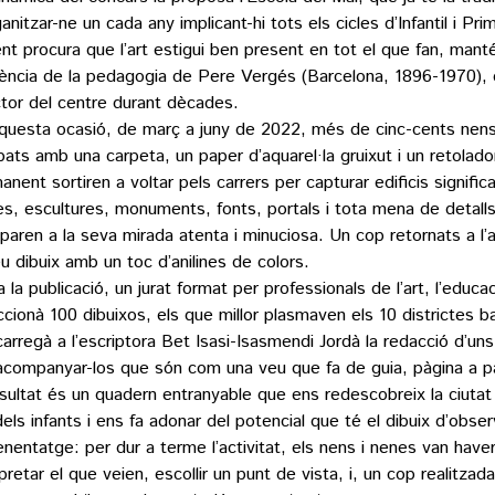
anitzar-ne un cada any implicant-hi tots els cicles d’Infantil i Prim
nt procura que l’art estigui ben present en tot el que fan, manté
sència de la pedagogia de Pere Vergés (Barcelona, 1896-1970), 
ctor del centre durant dècades.
questa ocasió, de març a juny de 2022, més de cinc-cents nens
pats amb una carpeta, un paper d’aquarel·la gruixut i un retolado
anent sortiren a voltar pels carrers per capturar edificis significa
es, escultures, monuments, fonts, portals i tota mena de detall
paren a la seva mirada atenta i minuciosa. Un cop retornats a l’
eu dibuix amb un toc d’anilines de colors.
 la publicació, un jurat format per professionals de l’art, l’educaci
ccionà 100 dibuixos, els que millor plasmaven els 10 districtes ba
carregà a l’escriptora Bet Isasi-Isasmendi Jordà la redacció d’uns
acompanyar-los que són com una veu que fa de guia, pàgina a p
esultat és un quadern entranyable que ens redescobreix la ciutat
 dels infants i ens fa adonar del potencial que té el dibuix d’obse
renentatge: per dur a terme l’activitat, els nens i nenes van haver
pretar el que veien, escollir un punt de vista, i, un cop realitzad