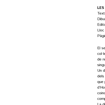
LES
Text
Dibu
Edit
Lloc
Pàgi
El s
col·
de r
singu
Un d
dels
que 
d’Ho
coin
comp
La d