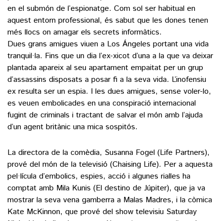
en el submón de l’espionatge. Com sol ser habitual en
aquest entorn professional, és sabut que les dones tenen
més llocs on amagar els secrets informàtics.
Dues grans amigues viuen a Los Ángeles portant una vida
tranquil·la. Fins que un dia l’ex-xicot d’una a la que va deixar
plantada apareix al seu apartament empaitat per un grup
d’assassins disposats a posar fi a la seva vida. L’inofensiu
ex resulta ser un espia. I les dues amigues, sense voler-lo,
es veuen embolicades en una conspiració internacional
fugint de criminals i tractant de salvar el món amb l’ajuda
d’un agent britànic una mica sospitós.
La directora de la comèdia, Susanna Fogel (Life Partners),
prové del món de la televisió (Chaising Life). Per a aquesta
pel·lícula d’embolics, espies, acció i algunes rialles ha
comptat amb Mila Kunis (El destino de Júpiter), que ja va
mostrar la seva vena gamberra a Malas Madres, i la còmica
Kate McKinnon, que prové del show televisiu Saturday