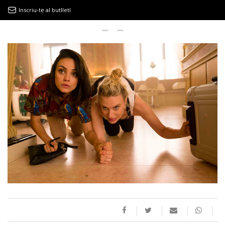
Inscriu-te al butlletí
9MAGAZÍN
EL CLÀSSIC | ALBERT PLA
“LA VIDA ÉS COM LA MAR: SEMPRE BUSCA L’EQUILIBRI”
NOVETATS DISCOGRÀFIQUES
EL CLÀSSIC | ELS 3 TAMBORS
TEMÀTIQUES
()