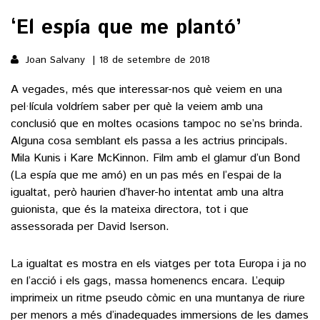
‘El espía que me plantó’
()
Joan Salvany
18 de setembre de 2018
ACTUALITAT
A vegades, més que interessar-nos què veiem en una
pel·lícula voldríem saber per què la veiem amb una
POLÍTICA
ESPORTS
conclusió que en moltes ocasions tampoc no se’ns brinda.
SOCIETAT
Alguna cosa semblant els passa a les actrius principals.
FUTBOL
Mila Kunis i Kare McKinnon. Film amb el glamur d’un Bond
CULTURA
ECONOMIA
(La espía que me amó) en un pas més en l’espai de la
HOQUEI PATINS
VEURE TOTES
ARTS ESCÈNIQUES
igualtat, però haurien d’haver-ho intentat amb una altra
SUPLEMENTS
MOTOR
guionista, que és la mateixa directora, tot i que
CULTURA POPULAR
assessorada per David Iserson.
VEURE TOTES
FOTOGALERIES
LLIBRES
9MAGAZÍN
La igualtat es mostra en els viatges per tota Europa i ja no
CALAIX
en l’acció i els gags, massa homenencs encara. L’equip
AGENDA
VEURE TOTES
imprimeix un ritme pseudo còmic en una muntanya de riure
BLOGOSFERA
per menors a més d’inadequades immersions de les dames