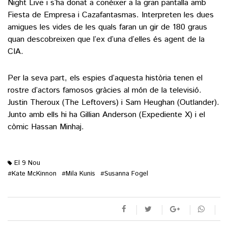
Night Live i s’ha donat a conèixer a la gran pantalla amb
Fiesta de Empresa i Cazafantasmas. Interpreten les dues
amigues les vides de les quals faran un gir de 180 graus
quan descobreixen que l’ex d’una d’elles és agent de la
CIA.
Per la seva part, els espies d’aquesta història tenen el
rostre d’actors famosos gràcies al món de la televisió.
Justin Theroux (The Leftovers) i Sam Heughan (Outlander).
Junto amb ells hi ha Gillian Anderson (Expediente X) i el
còmic Hassan Minhaj.
El 9 Nou
Kate McKinnon
Mila Kunis
Susanna Fogel
#
#
#
M'agrada