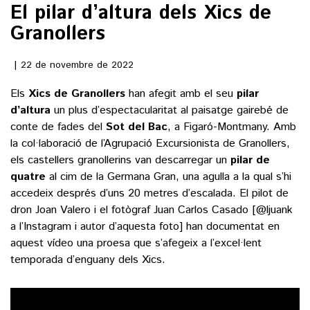
El pilar d’altura dels Xics de
Granollers
()
22 de novembre de 2022
ACTUALITAT
Els
Xics de Granollers
han afegit amb el seu
pilar
POLÍTICA
d’altura
un plus d’espectacularitat al paisatge gairebé de
ESPORTS
conte de fades del
Sot del Bac
, a Figaró-Montmany. Amb
SOCIETAT
la col·laboració de l’
Agrupació Excursionista de Granollers
,
FUTBOL
CULTURA
ECONOMIA
els castellers granollerins van descarregar un
pilar de
HOQUEI PATINS
quatre
al cim de la Germana Gran, una agulla a la qual s’hi
VEURE TOTES
ARTS ESCÈNIQUES
SUPLEMENTS
accedeix després d’uns 20 metres d’escalada. El pilot de
MOTOR
dron Joan Valero i el fotògraf Juan Carlos Casado [
@ljuank
CULTURA POPULAR
VEURE TOTES
FOTOGALERIES
a l’Instagram i autor d’aquesta foto] han documentat en
LLIBRES
aquest vídeo una proesa que s’afegeix a l’excel·lent
9MAGAZÍN
CALAIX
temporada d’enguany dels Xics.
AGENDA
VEURE TOTES
BLOGOSFERA