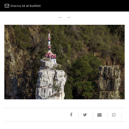
Inscriu-te al butlletí
9MAGAZÍN
EL CLÀSSIC | ALBERT PLA
“LA VIDA ÉS COM LA MAR: SEMPRE BUSCA L’EQUILIBRI”
NOVETATS DISCOGRÀFIQUES
EL CLÀSSIC | ELS 3 TAMBORS
TEMÀTIQUES
()