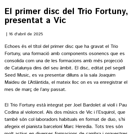
El primer disc del Trio Fortuny,
()
presentat a Vic
ACTUALITAT
16 d'abril de 2025
Echoes és el títol del primer disc que ha gravat el Trio
POLÍTICA
ESPORTS
Fortuny, una formació amb components osonencs que es
SOCIETAT
consolida com una de les formacions amb més projecció
FUTBOL
CULTURA
de Catalunya dins del seu àmbit. El disc, editat pel segell
ECONOMIA
HOQUEI PATINS
Seed Music, es va presentar dilluns a la sala Joaquim
VEURE TOTES
ARTS ESCÈNIQUES
Maideu de L’Atlàntida, el mateix lloc on es va enregistrar el
SUPLEMENTS
MOTOR
mes de març de l’any passat.
CULTURA POPULAR
VEURE TOTES
FOTOGALERIES
LLIBRES
El Trio Fortuny està integrat per Joel Bardolet al violí i Pau
9MAGAZÍN
CALAIX
Codina al violoncel. Als dos músics de Vic i l’Esquirol, que
AGENDA
també són col·laboradors habituals en format de duo, s’hi
VEURE TOTES
afegeix el pianista barceloní Marc Heredia. Tots tres són
BLOGOSFERA
molt actius en diverses formacions de cambra i orquestres,