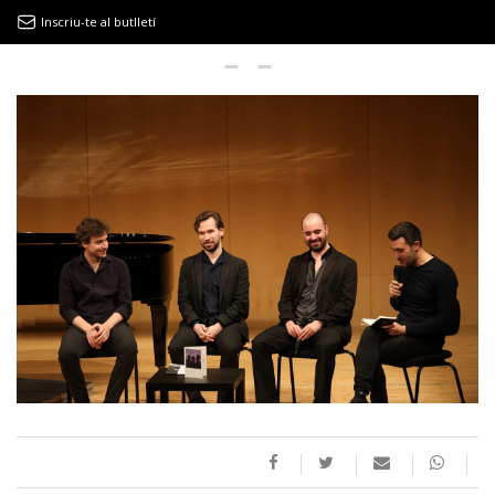
Inscriu-te al butlletí
9MAGAZÍN
EL CLÀSSIC | ALBERT PLA
“LA VIDA ÉS COM LA MAR: SEMPRE BUSCA L’EQUILIBRI”
NOVETATS DISCOGRÀFIQUES
EL CLÀSSIC | ELS 3 TAMBORS
TEMÀTIQUES
()