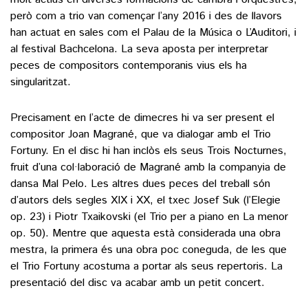
però com a trio van començar l’any 2016 i des de llavors
han actuat en sales com el Palau de la Música o L’Auditori, i
al festival Bachcelona. La seva aposta per interpretar
peces de compositors contemporanis vius els ha
singularitzat.
Precisament en l’acte de dimecres hi va ser present el
compositor Joan Magrané, que va dialogar amb el Trio
Fortuny. En el disc hi han inclòs els seus Trois Nocturnes,
fruit d’una col·laboració de Magrané amb la companyia de
dansa Mal Pelo. Les altres dues peces del treball són
d’autors dels segles XIX i XX, el txec Josef Suk (l’Elegie
op. 23) i Piotr Txaikovski (el Trio per a piano en La menor
op. 50). Mentre que aquesta està considerada una obra
mestra, la primera és una obra poc coneguda, de les que
el Trio Fortuny acostuma a portar als seus repertoris. La
presentació del disc va acabar amb un petit concert.