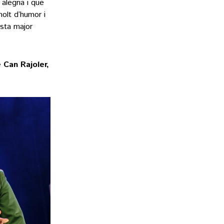
alegria i que
molt d’humor i
esta major
 Can Rajoler,