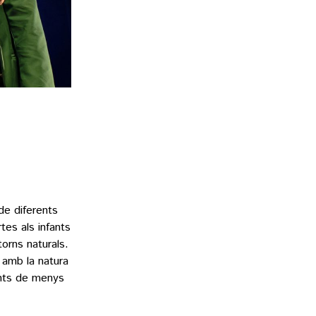
de diferents
tes als infants
orns naturals.
 amb la natura
ants de menys