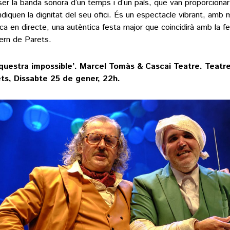
ser la banda sonora d’un temps i d’un país, que van proporcionar 
indiquen la dignitat del seu ofi­ci. És un espectacle vibrant, amb 
ca en directe, una autèntica festa major que coincidirà amb la f
vern de Parets.
rquestra impossible’. Marcel Tomàs & Cascai Teatre. Teatre
ts, Dissabte 25 de gener, 22h.