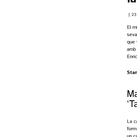
23
El m
seva
que 
amb 
Enri
Stan
Ma
‘T
La c
form
un c