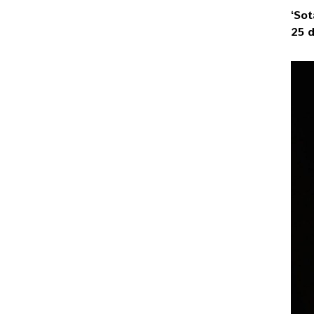
‘Sot
25 d