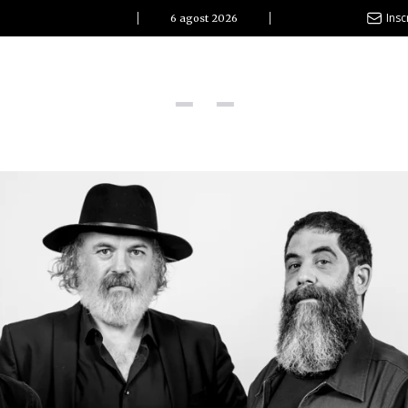
Insc
6 agost 2026
l Clàssic | Albert Pla
La vida és com la mar: sempre busca l’equilibri”
ovetats discogràfiques
l Clàssic | ELS 3 TAMBORS
TEMÀTIQUES