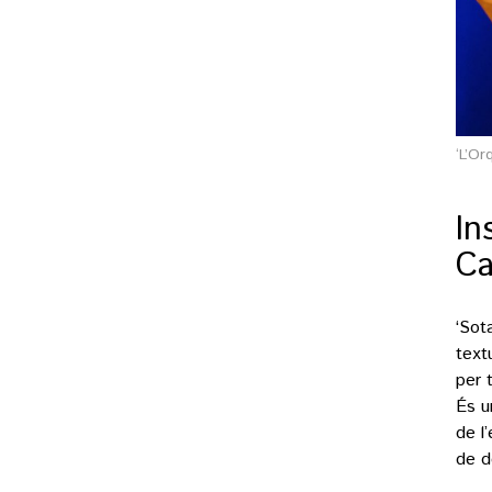
‘L’Or
In
Ca
‘Sot
text
per 
És u
de l
de d