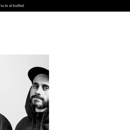
riu-te al butlletí