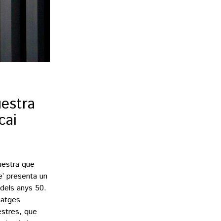
uestra
cai
uestra que
e’ presenta un
 dels anys 50.
natges
estres, que