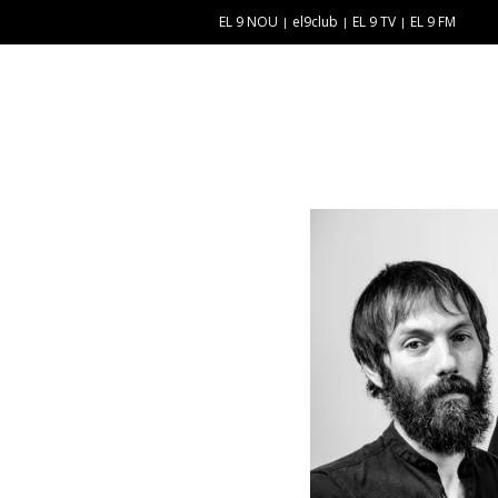
EL 9 NOU
el9club
EL 9 TV
EL 9 FM
E
“
N
E