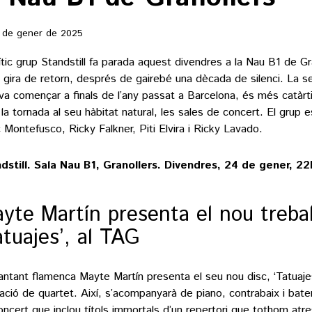
 de gener de 2025
ític grup Standstill fa parada aquest divendres a la Nau B1 de Gra
 gira de retorn, després de gairebé una dècada de silenci. La s
va començar a finals de l’any passat a Barcelona, és més catàrt
la tornada al seu hàbitat natural, les sales de concert. El grup 
c Montefusco, Ricky Falkner, Piti Elvira i Ricky Lavado.
dstill. Sala Nau B1, Granollers. Divendres, 24 de gener, 22
yte Martín presenta el nou trebal
atuajes’, al TAG
antant flamenca Mayte Martín presenta el seu nou disc, ‘Tatuaje
ació de quartet. Així, s’acompanyarà de piano, contrabaix i bateri
oncert que inclou títols immortals d’un repertori que tothom atre