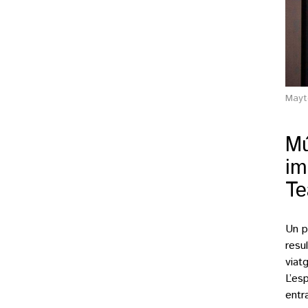
Mayt
Mú
im
Te
Un p
resu
viat
L’es
entr