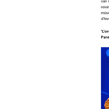
van 
reiv
músi
d’hi
‘L’o
Pare