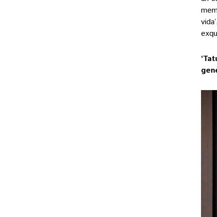
memò
vida
exqu
‘Tat
gene