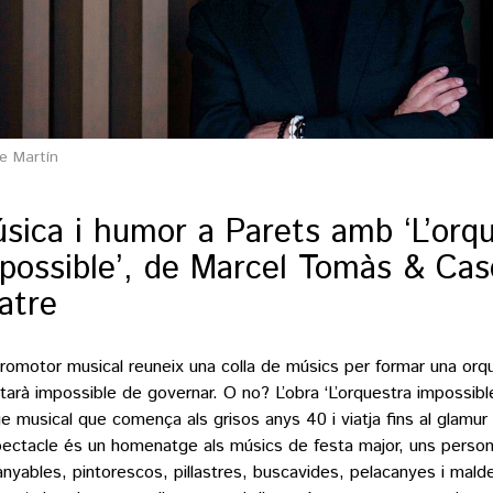
e Martín
sica i humor a Parets amb ‘L’orq
possible’, de Marcel Tomàs & Cas
atre
romotor musical reuneix una colla de músics per formar una orq
ltarà impossible de governar. O no? L’obra ‘L’orquestra impossibl
ge musical que comença als grisos anys 40 i viatja fi­ns al glamur
pectacle és un homenatge als músics de festa major, uns perso
anyables, pintorescos, pillastres, buscavides, pelacanyes i mald