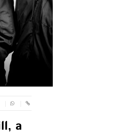
SUPLEMENTS
Fotogaleries
9magazín
Agenda
Blogosfera
ll, a