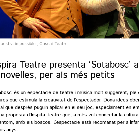
questra impossible’, Cascai Teatre.
spira Teatre presenta ‘Sotabosc’ a
novelles, per als més petits
abosc’ és un espectacle de teatre i música molt suggerent, ple 
ures que estimula la creativitat de l’espectador. Dona idees ober
tal que després puguin aplicar en el seu joc, especialment en ent
na proposta d’Inspita Teatre que, a més vol conncetar la cultura
’entorn, amb els boscos. L’espectacle està recomanat per a inf
os anys.