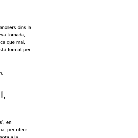
nollers dins la
eva tornada,
ica que mai,
està format per
h.
l,
s’, en
a, per oferir
sora a la