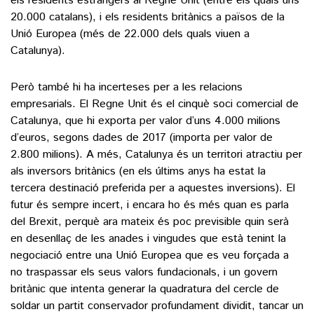
els residents estrangers al Regne Unit (entre els quals uns
20.000 catalans), i els residents britànics a països de la
Unió Europea (més de 22.000 dels quals viuen a
Catalunya).
Però també hi ha incerteses per a les relacions
empresarials. El Regne Unit és el cinquè soci comercial de
Catalunya, que hi exporta per valor d’uns 4.000 milions
d’euros, segons dades de 2017 (importa per valor de
2.800 milions). A més, Catalunya és un territori atractiu per
als inversors britànics (en els últims anys ha estat la
tercera destinació preferida per a aquestes inversions). El
futur és sempre incert, i encara ho és més quan es parla
del Brexit, perquè ara mateix és poc previsible quin serà
en desenllaç de les anades i vingudes que està tenint la
negociació entre una Unió Europea que es veu forçada a
no traspassar els seus valors fundacionals, i un govern
britànic que intenta generar la quadratura del cercle de
soldar un partit conservador profundament dividit, tancar un