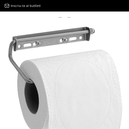
Inscriu-te al butlletí
9MAGAZÍN
EL CLÀSSIC | ALBERT PLA
“LA VIDA ÉS COM LA MAR: SEMPRE BUSCA L’EQUILIBRI”
NOVETATS DISCOGRÀFIQUES
EL CLÀSSIC | ELS 3 TAMBORS
TEMÀTIQUES
()