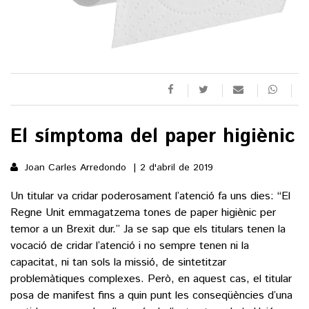
()
ACTUALITAT
POLÍTICA
ESPORTS
El símptoma del paper higiènic
SOCIETAT
FUTBOL
CULTURA
ECONOMIA
Joan Carles Arredondo
2 d'abril de 2019
HOQUEI PATINS
VEURE TOTES
ARTS ESCÈNIQUES
SUPLEMENTS
Un titular va cridar poderosament l’atenció fa uns dies: “El
MOTOR
CULTURA POPULAR
Regne Unit emmagatzema tones de paper higiènic per
VEURE TOTES
FOTOGALERIES
temor a un Brexit dur.” Ja se sap que els titulars tenen la
LLIBRES
vocació de cridar l’atenció i no sempre tenen ni la
9MAGAZÍN
CALAIX
capacitat, ni tan sols la missió, de sintetitzar
AGENDA
problemàtiques complexes. Però, en aquest cas, el titular
VEURE TOTES
posa de manifest fins a quin punt les conseqüències d’una
BLOGOSFERA