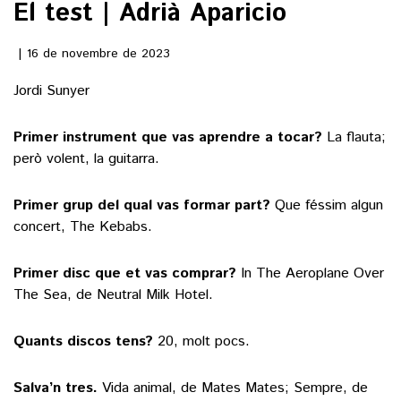
El test | Adrià Aparicio
()
16 de novembre de 2023
Jordi Sunyer
ACTUALITAT
Primer instrument que vas aprendre a tocar?
La flauta;
POLÍTICA
ESPORTS
però volent, la guitarra.
SOCIETAT
FUTBOL
CULTURA
ECONOMIA
Primer grup del qual vas formar part?
Que féssim algun
HOQUEI PATINS
concert, The Kebabs.
VEURE TOTES
ARTS ESCÈNIQUES
SUPLEMENTS
MOTOR
CULTURA POPULAR
Primer disc que et vas comprar?
In The Aeroplane Over
VEURE TOTES
FOTOGALERIES
The Sea, de Neutral Milk Hotel.
LLIBRES
9MAGAZÍN
CALAIX
Quants discos tens?
20, molt pocs.
AGENDA
VEURE TOTES
BLOGOSFERA
Salva’n tres.
Vida animal, de Mates Mates; Sempre, de