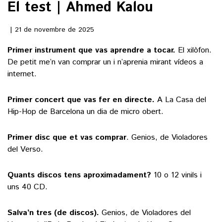
El test | Ahmed Kalou
()
21 de novembre de 2025
Primer instrument que vas aprendre a tocar.
El xilòfon.
ACTUALITAT
De petit me’n van comprar un i n’aprenia mirant vídeos a
internet.
POLÍTICA
ESPORTS
SOCIETAT
Primer concert que vas fer en directe.
A La Casa del
FUTBOL
CULTURA
Hip-Hop de Barcelona un dia de micro obert.
ECONOMIA
HOQUEI PATINS
VEURE TOTES
ARTS ESCÈNIQUES
Primer disc que et vas comprar
. Genios, de Violadores
SUPLEMENTS
MOTOR
del Verso.
CULTURA POPULAR
VEURE TOTES
FOTOGALERIES
LLIBRES
Quants discos tens aproximadament?
10 o 12 vinils i
9MAGAZÍN
CALAIX
uns 40 CD.
AGENDA
VEURE TOTES
BLOGOSFERA
Salva’n tres (de discos).
Genios, de Violadores del