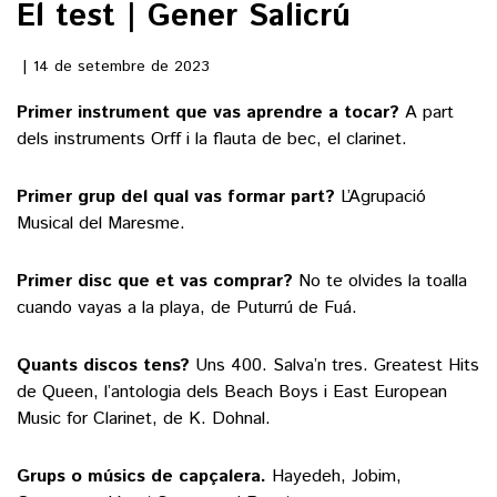
El test | Gener Salicrú
()
14 de setembre de 2023
Primer instrument que vas aprendre a tocar?
A part
ACTUALITAT
dels instruments Orff i la flauta de bec, el clarinet.
POLÍTICA
ESPORTS
Primer grup del qual vas formar part?
L’Agrupació
SOCIETAT
Musical del Maresme.
FUTBOL
CULTURA
ECONOMIA
HOQUEI PATINS
Primer disc que et vas comprar?
No te olvides la toalla
VEURE TOTES
ARTS ESCÈNIQUES
cuando vayas a la playa, de Puturrú de Fuá.
SUPLEMENTS
MOTOR
CULTURA POPULAR
VEURE TOTES
FOTOGALERIES
Quants discos tens?
Uns 400. Salva’n tres. Greatest Hits
LLIBRES
de Queen, l’antologia dels Beach Boys i East European
9MAGAZÍN
CALAIX
Music for Clarinet, de K. Dohnal.
AGENDA
VEURE TOTES
BLOGOSFERA
Grups o músics de capçalera.
Hayedeh, Jobim,