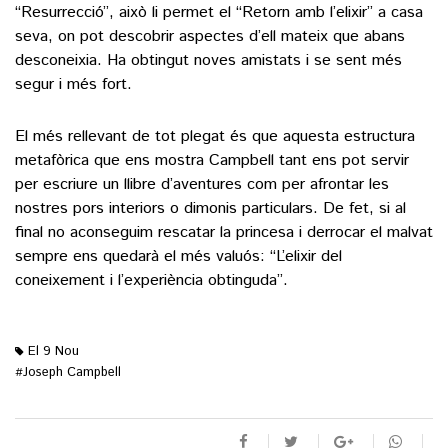
“Resurrecció”, això li permet el “Retorn amb l’elixir” a casa
seva, on pot descobrir aspectes d’ell mateix que abans
desconeixia. Ha obtingut noves amistats i se sent més
segur i més fort.
El més rellevant de tot plegat és que aquesta estructura
metafòrica que ens mostra Campbell tant ens pot servir
per escriure un llibre d’aventures com per afrontar les
nostres pors interiors o dimonis particulars. De fet, si al
final no aconseguim rescatar la princesa i derrocar el malvat
sempre ens quedarà el més valuós: “L’elixir del
coneixement i l’experiència obtinguda”.
El 9 Nou
Joseph Campbell
#
M'agrada