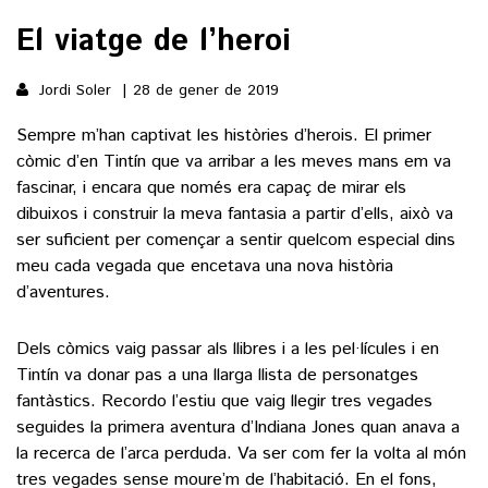
El viatge de l’heroi
()
Jordi Soler
28 de gener de 2019
ACTUALITAT
Sempre m’han captivat les històries d’herois. El primer
còmic d’en Tintín que va arribar a les meves mans em va
POLÍTICA
ESPORTS
fascinar, i encara que només era capaç de mirar els
SOCIETAT
dibuixos i construir la meva fantasia a partir d’ells, això va
FUTBOL
ser suficient per començar a sentir quelcom especial dins
CULTURA
ECONOMIA
meu cada vegada que encetava una nova història
HOQUEI PATINS
VEURE TOTES
d’aventures.
ARTS ESCÈNIQUES
SUPLEMENTS
MOTOR
CULTURA POPULAR
VEURE TOTES
Dels còmics vaig passar als llibres i a les pel·lícules i en
FOTOGALERIES
LLIBRES
Tintín va donar pas a una llarga llista de personatges
9MAGAZÍN
fantàstics. Recordo l’estiu que vaig llegir tres vegades
CALAIX
seguides la primera aventura d’Indiana Jones quan anava a
AGENDA
VEURE TOTES
la recerca de l’arca perduda. Va ser com fer la volta al món
BLOGOSFERA
tres vegades sense moure’m de l’habitació. En el fons,