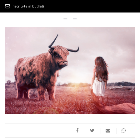
Inscriu-te al butlletí
9MAGAZÍN
EL CLÀSSIC | ALBERT PLA
“LA VIDA ÉS COM LA MAR: SEMPRE BUSCA L’EQUILIBRI”
NOVETATS DISCOGRÀFIQUES
EL CLÀSSIC | ELS 3 TAMBORS
TEMÀTIQUES
()