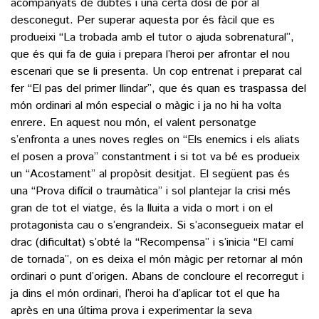
acompanyats de dubtes i una certa dosi de por al
desconegut. Per superar aquesta por és fàcil que es
produeixi “La trobada amb el tutor o ajuda sobrenatural”,
que és qui fa de guia i prepara l’heroi per afrontar el nou
escenari que se li presenta. Un cop entrenat i preparat cal
fer “El pas del primer llindar”, que és quan es traspassa del
món ordinari al món especial o màgic i ja no hi ha volta
enrere. En aquest nou món, el valent personatge
s’enfronta a unes noves regles on “Els enemics i els aliats
el posen a prova” constantment i si tot va bé es produeix
un “Acostament” al propòsit desitjat. El següent pas és
una “Prova difícil o traumàtica” i sol plantejar la crisi més
gran de tot el viatge, és la lluita a vida o mort i on el
protagonista cau o s’engrandeix. Si s’aconsegueix matar el
drac (dificultat) s’obté la “Recompensa” i s’inicia “El camí
de tornada”, on es deixa el món màgic per retornar al món
ordinari o punt d’origen. Abans de concloure el recorregut i
ja dins el món ordinari, l’heroi ha d’aplicar tot el que ha
après en una última prova i experimentar la seva