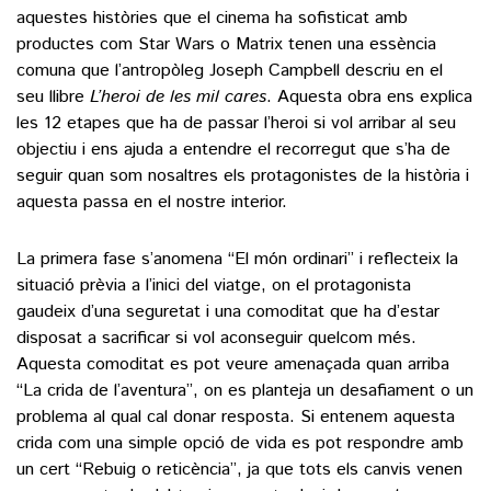
aquestes històries que el cinema ha sofisticat amb
productes com Star Wars o Matrix tenen una essència
comuna que l’antropòleg Joseph Campbell descriu en el
seu llibre
L’heroi de les mil cares
. Aquesta obra ens explica
les 12 etapes que ha de passar l’heroi si vol arribar al seu
objectiu i ens ajuda a entendre el recorregut que s’ha de
seguir quan som nosaltres els protagonistes de la història i
aquesta passa en el nostre interior.
La primera fase s’anomena “El món ordinari” i reflecteix la
situació prèvia a l’inici del viatge, on el protagonista
gaudeix d’una seguretat i una comoditat que ha d’estar
disposat a sacrificar si vol aconseguir quelcom més.
Aquesta comoditat es pot veure amenaçada quan arriba
“La crida de l’aventura”, on es planteja un desafiament o un
problema al qual cal donar resposta. Si entenem aquesta
crida com una simple opció de vida es pot respondre amb
un cert “Rebuig o reticència”, ja que tots els canvis venen