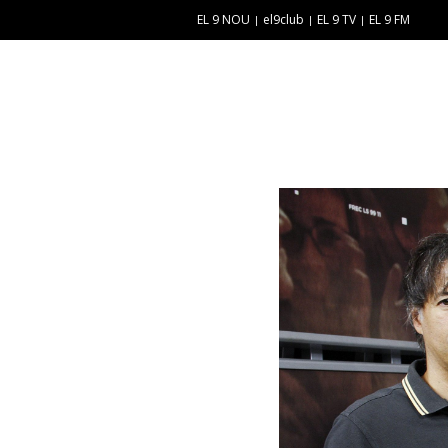
EL 9 NOU
el9club
EL 9 TV
EL 9 FM
E
“
N
E