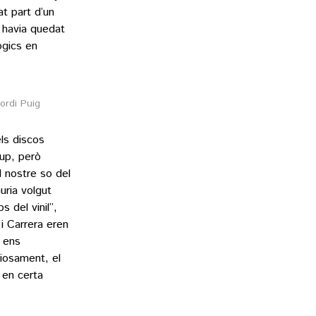
at part d’un
ò havia quedat
ògics en
ordi Puig
els discos
up, però
 nostre so del
uria volgut
s del vinil”,
 i Carrera eren
 ens
iosament, el
 en certa