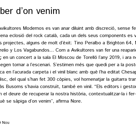
ber d’on venim
Avikultores Modernos es van anar diluint amb discreció, sense fe
lena eclosió del rock català, cada un dels seus components es v
es projectes, alguns de molt d’èxit: Tino Peralbo a Brighton 64,
relio y Los Vagabundos… Com a Avikultores van fer una reaparic
ç en un concert a la sala El Moscou de Torelló l’any 2019, i ara 
tegen tornar a l’escenari. S’estimen més que quedi per a la poste
ca en l’acurada carpeta i el vinil blanc amb què l’ha editat Chesap
disc, del qual s’han fet 300 còpies, vol homenatjar la guitarra tr
s Busoms s’havia construït, també en vinil. “Els editors i gestor
 el deure de recuperar la nostra història, contextualitzar-la i fer
uè se sàpiga d’on venim”, afirma Nore.
9 Nou
rada