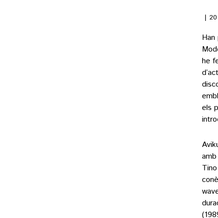
20
Han 
Mode
he f
d’ac
disc
embl
els 
intro
Avik
amb 
Tino
conè
wave
dura
(198