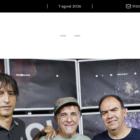
Insc
7 agost 2026
l Clàssic | Albert Pla
La vida és com la mar: sempre busca l’equilibri”
ovetats discogràfiques
l Clàssic | ELS 3 TAMBORS
TEMÀTIQUES