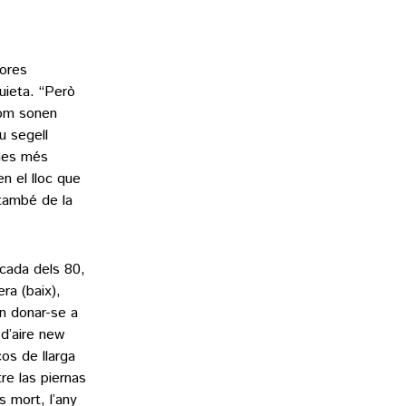
tores
uieta. “Però
com sonen
u segell
emes més
n el lloc que
 també de la
ècada dels 80,
ra (baix),
n donar-se a
 d’aire new
os de llarga
re las piernas
 mort, l’any