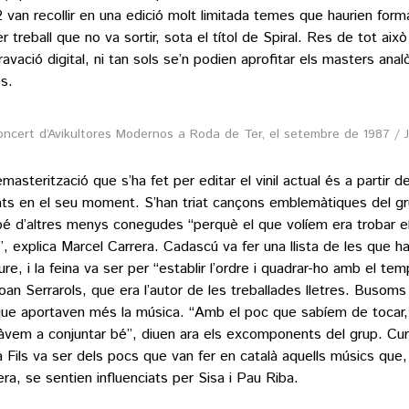
 van recollir en una edició molt limitada temes que haurien form
er treball que no va sortir, sota el títol de Spiral. Res de tot aix
ravació digital, ni tan sols se’n podien aprofitar els masters anal
es.
ncert d’Avikultores Modernos a Roda de Ter, el setembre de 1987 / J
masterització que s’ha fet per editar el vinil actual és a partir d
ats en el seu moment. S’han triat cançons emblemàtiques del gr
é d’altres menys conegudes “perquè el que volíem era trobar el
”, explica Marcel Carrera. Cadascú va fer una llista de les que ha
ure, i la feina va ser per “establir l’ordre i quadrar-ho amb el temp
Joan Serrarols, que era l’autor de les treballades lletres. Busoms
que aportaven més la música. “Amb el poc que sabíem de tocar,
bàvem a conjuntar bé”, diuen ara els excomponents del grup. Cur
 Fils va ser dels pocs que van fer en català aquells músics que,
ra, se sentien influenciats per Sisa i Pau Riba.