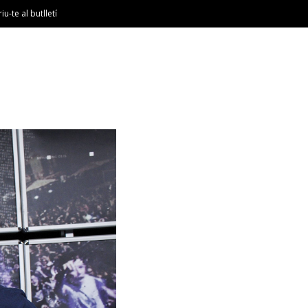
riu-te al butlletí