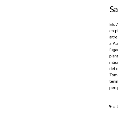
Sa
Els 
en p
altr
a Au
fuga
plan
músi
del 
Tomà
tenim
perq
El 
M'ag