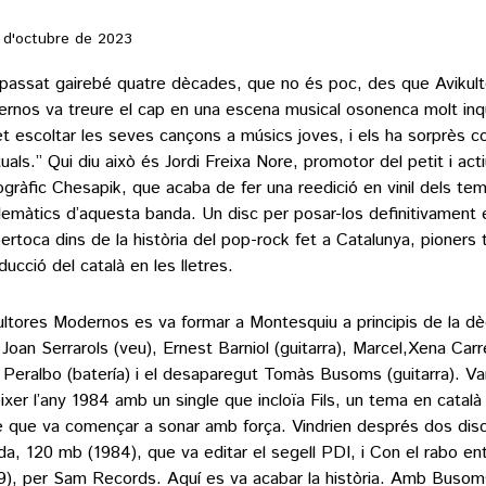
 d'octubre de 2023
passat gairebé quatre dècades, que no és poc, des que Avikul
rnos va treure el cap en una escena musical osonenca molt inq
et escoltar les seves cançons a músics joves, i els ha sorprès 
tuals.” Qui diu això és Jordi Freixa Nore, promotor del petit i acti
ogràfic Chesapik, que acaba de fer una reedició en vinil dels t
emàtics d’aquesta banda. Un disc per posar-los definitivament e
pertoca dins de la història del pop-rock fet a Catalunya, pioners
ducció del català en les lletres.
ultores Modernos es va formar a Montesquiu a principis de la d
Joan Serrarols (veu), Ernest Barniol (guitarra), Marcel,Xena Carre
 Peralbo (batería) i el desaparegut Tomàs Busoms (guitarra). Va
ixer l’any 1984 amb un single que incloïa Fils, un tema en català
 que va començar a sonar amb força. Vindrien després dos disc
da, 120 mb (1984), que va editar el segell PDI, i Con el rabo ent
9), per Sam Records. Aquí es va acabar la història. Amb Busoms