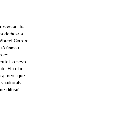
r comiat. Ja
a dedicar a
 Marcel Carrera
ió única i
no es
ritat la seva
ik. El color
ansparent que
s culturals
-ne difusió