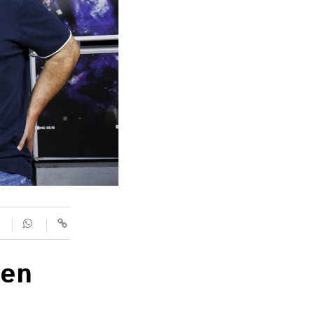
SUPLEMENTS
Fotogaleries
9magazín
Agenda
Blogosfera
 en