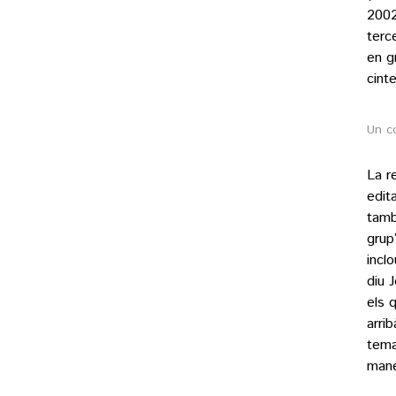
2002
terc
en g
cint
Un co
La re
edit
tamb
grup
inclo
diu 
els 
arri
tema
mane