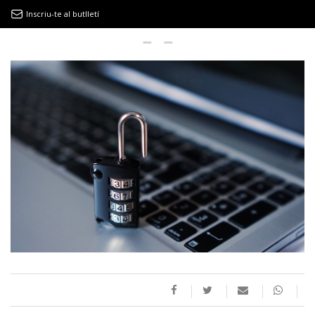
Inscriu-te al butlletí
9MAGAZÍN
EL CLÀSSIC | ALBERT PLA
“LA VIDA ÉS COM LA MAR: SEMPRE BUSCA L’EQUILIBRI”
NOVETATS DISCOGRÀFIQUES
EL CLÀSSIC | ELS 3 TAMBORS
TEMÀTIQUES
()