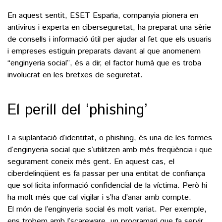
En aquest sentit, ESET España, companyia pionera en
antivirus i experta en ciberseguretat, ha preparat una sèrie
de consells i informació útil per ajudar al fet que els usuaris
i empreses estiguin preparats davant al que anomenem
“enginyeria social”, és a dir, el factor humà que es troba
involucrat en les bretxes de seguretat.
El perill del ‘phishing’
La suplantació d’identitat, o phishing, és una de les formes
d’enginyeria social que s’utilitzen amb més freqüència i que
segurament coneix més gent. En aquest cas, el
ciberdelinqüent es fa passar per una entitat de confiança
que sol·licita informació confidencial de la víctima. Però hi
ha molt més que cal vigilar i s’ha d’anar amb compte.
El món de l’enginyeria social és molt variat. Per exemple,
ens trobem amb l’scareware, un programari que fa servir