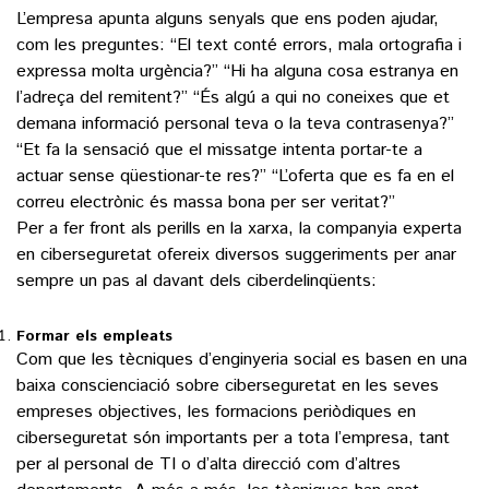
L’empresa apunta alguns senyals que ens poden ajudar,
com les preguntes: “El text conté errors, mala ortografia i
expressa molta urgència?” “Hi ha alguna cosa estranya en
l’adreça del remitent?” “És algú a qui no coneixes que et
demana informació personal teva o la teva contrasenya?”
“Et fa la sensació que el missatge intenta portar-te a
actuar sense qüestionar-te res?” “L’oferta que es fa en el
correu electrònic és massa bona per ser veritat?”
Per a fer front als perills en la xarxa, la companyia experta
en ciberseguretat ofereix diversos suggeriments per anar
sempre un pas al davant dels ciberdelinqüents:
Formar els empleats
Com que les tècniques d’enginyeria social es basen en una
baixa conscienciació sobre ciberseguretat en les seves
empreses objectives, les formacions periòdiques en
ciberseguretat són importants per a tota l’empresa, tant
per al personal de TI o d’alta direcció com d’altres