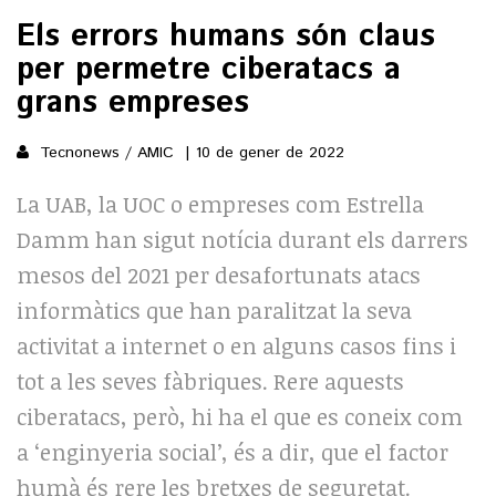
Els errors humans són claus
per permetre ciberatacs a
()
grans empreses
ACTUALITAT
Tecnonews / AMIC
10 de gener de 2022
POLÍTICA
ESPORTS
La UAB, la UOC o empreses com Estrella
SOCIETAT
Damm han sigut notícia durant els darrers
FUTBOL
CULTURA
ECONOMIA
mesos del 2021 per desafortunats atacs
HOQUEI PATINS
VEURE TOTES
ARTS ESCÈNIQUES
informàtics que han paralitzat la seva
SUPLEMENTS
MOTOR
CULTURA POPULAR
activitat a internet o en alguns casos fins i
VEURE TOTES
FOTOGALERIES
LLIBRES
tot a les seves fàbriques. Rere aquests
9MAGAZÍN
ciberatacs, però, hi ha el que es coneix com
CALAIX
AGENDA
a ‘enginyeria social’, és a dir, que el factor
VEURE TOTES
BLOGOSFERA
humà és rere les bretxes de seguretat.