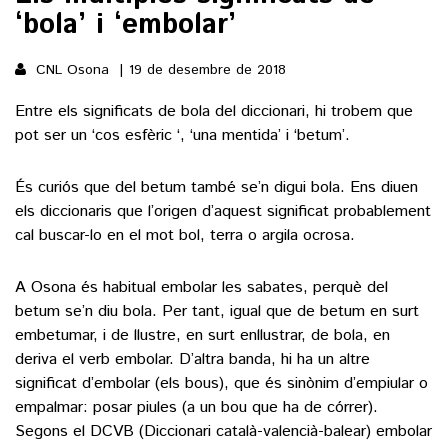
‘bola’ i ‘embolar’
()
CNL Osona
19 de desembre de 2018
Entre els significats de bola del diccionari, hi trobem que
ACTUALITAT
pot ser un ‘cos esfèric ‘, ‘una mentida’ i ‘betum’.
POLÍTICA
ESPORTS
És curiós que del betum també se’n digui bola. Ens diuen
SOCIETAT
els diccionaris que l’origen d’aquest significat probablement
FUTBOL
CULTURA
ECONOMIA
cal buscar-lo en el mot bol, terra o argila ocrosa.
HOQUEI PATINS
VEURE TOTES
ARTS ESCÈNIQUES
SUPLEMENTS
MOTOR
A Osona és habitual embolar les sabates, perquè del
CULTURA POPULAR
betum se’n diu bola. Per tant, igual que de betum en surt
VEURE TOTES
FOTOGALERIES
embetumar, i de llustre, en surt enllustrar, de bola, en
LLIBRES
9MAGAZÍN
deriva el verb embolar. D’altra banda, hi ha un altre
CALAIX
significat d’embolar (els bous), que és sinònim d’empiular o
AGENDA
empalmar: posar piules (a un bou que ha de córrer).
VEURE TOTES
BLOGOSFERA
Segons el DCVB (Diccionari català-valencià-balear) embolar