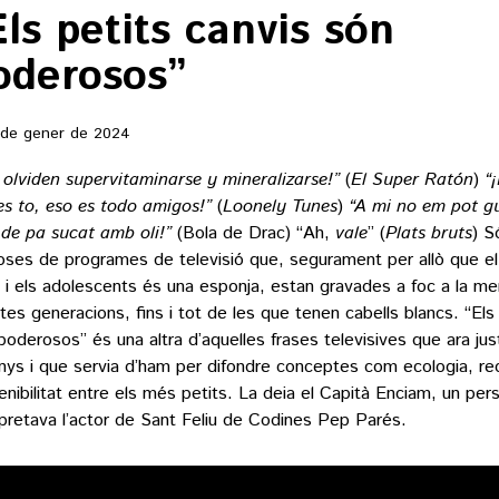
Els petits canvis són
oderosos”
 de gener de 2024
 olviden supervitaminarse y mineralizarse!”
(
El Super Ratón
)
“¡
es to, eso es todo amigos!”
(
Loonely Tunes
)
“A mi no em pot g
s de pa sucat amb oli!”
(Bola de Drac) “Ah,
vale
” (
Plats bruts
) S
ioses de programes de televisió que, segurament per allò que el 
 i els adolescents és una esponja, estan gravades a foc a la m
tes generacions, fins i tot de les que tenen cabells blancs. “Els
poderosos” és una altra d’aquelles frases televisives que ara ju
nys i que servia d’ham per difondre conceptes com ecologia, rec
enibilitat entre els més petits. La deia el Capità Enciam, un pe
rpretava l’actor de Sant Feliu de Codines Pep Parés.