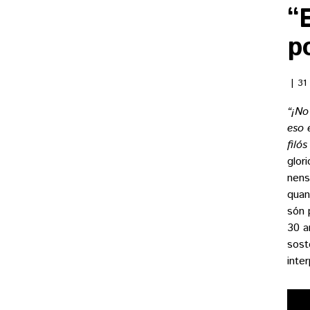
“
p
31
“¡No
eso 
filó
glor
nens
quan
són 
30 a
sost
inte