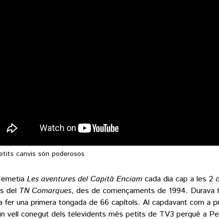
etits canvis són poderosos
 emetia
Les aventures del Capità Enciam
cada dia cap a les 2 d
s del
TN Comarques
, des de començaments de 1994. Durava tr
a fer una primera tongada de 66 capítols. Al capdavant com a pr
un vell conegut dels televidents més petits de TV3 perquè a P