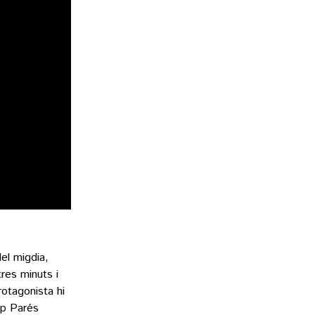
el migdia,
es minuts i
otagonista hi
ep Parés