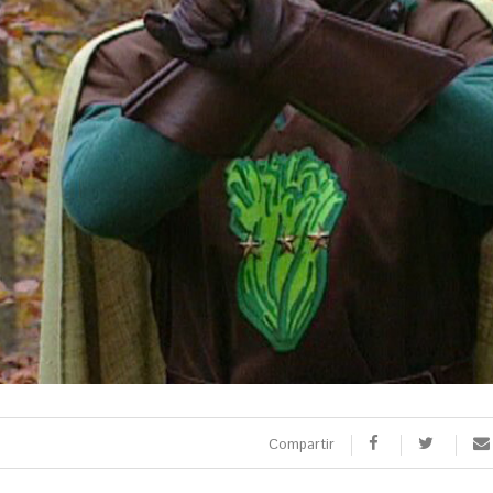
SPORTS
CULTURA
utbol
Arts escèniques
oquei patins
Cultura popular
otor
Llibres
eure totes
Calaix
Veure totes
 9 TV
 directe
rogramació
la carta
Compartir