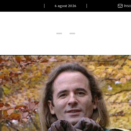
Insc
6 agost 2026
l Clàssic | Albert Pla
La vida és com la mar: sempre busca l’equilibri”
ovetats discogràfiques
l Clàssic | ELS 3 TAMBORS
TEMÀTIQUES