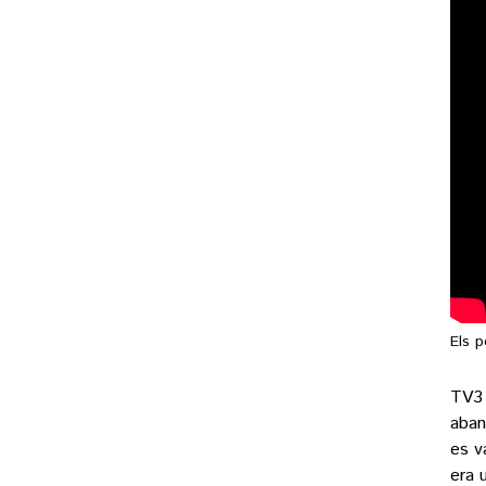
Els p
TV3
aban
es v
era 