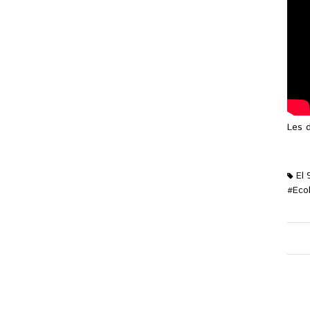
Les d
El 
Eco
#
M'ag