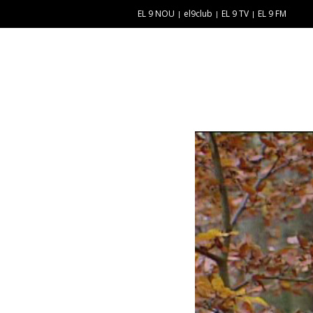
EL 9 NOU
el9club
EL 9 TV
EL 9 FM
E
“
N
E