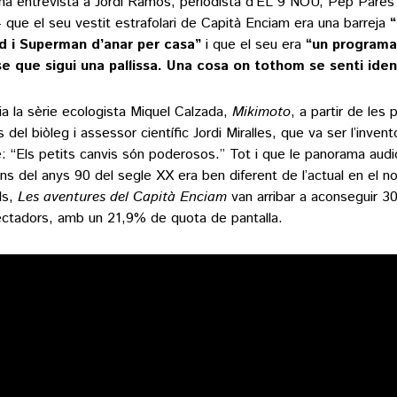
na entrevista a Jordi Ramos, periodista d’EL 9 NOU, Pep Parés 
 que el seu vestit estrafolari de Capità Enciam era una barreja
“
 i Superman d’anar per casa”
i que el seu era
“un programa 
e que sigui una pallissa. Una cosa on tothom se senti ident
gia la sèrie ecologista Miquel Calzada,
Mikimoto
, a partir de les 
 del biòleg i assessor científic Jordi Miralles, que va ser l’invent
e: “Els petits canvis són poderosos.” Tot i que le panorama audi
ans del anys 90 del segle XX era ben diferent de l’actual en el 
ls,
Les aventures del Capità Enciam
van arribar a aconseguir 3
ctadors, amb un 21,9% de quota de pantalla.