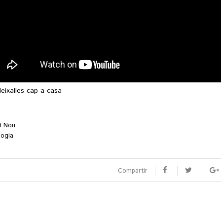
eixalles cap a casa
9 Nou
logia
rada
Compartir