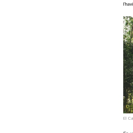
l’ha
El Ca