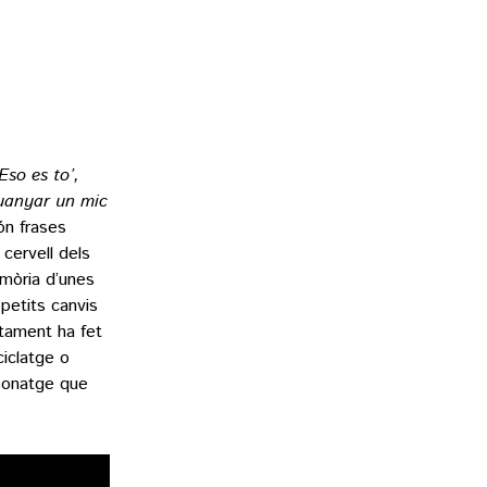
Eso es to’,
uanyar un mic
ón frases
cervell dels
emòria d’unes
 petits canvis
stament ha fet
iclatge o
rsonatge que