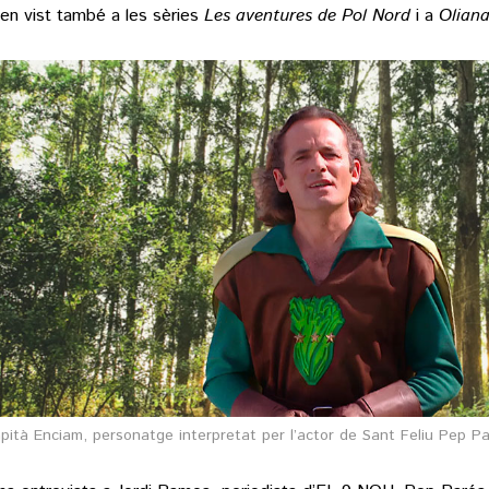
vien vist també a les sèries
Les aventures de Pol Nord
i a
Oliana
pità Enciam, personatge interpretat per l’actor de Sant Feliu Pep P