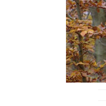
ACTUALITAT
E
Política
F
Societat
H
Economia
M
Veure totes
V
EL 9 FM
EL
En directe
En
Programació
P
Seccions
A 