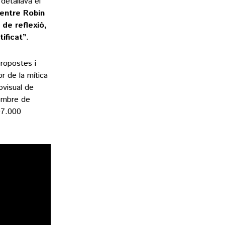
detallava el
entre Robin
de reflexió,
ificat”
.
propostes i
or de la mítica
ovisual de
nombre de
07.000