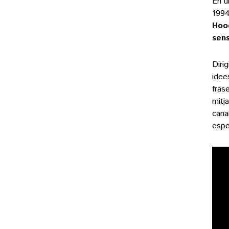
En u
1994
Hood
sens
Diri
idees
fras
mitj
cana
espe