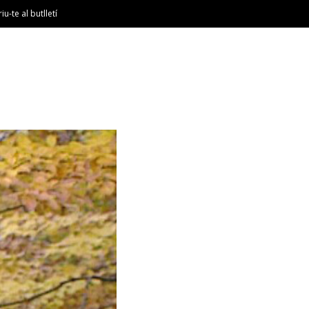
riu-te al butlletí