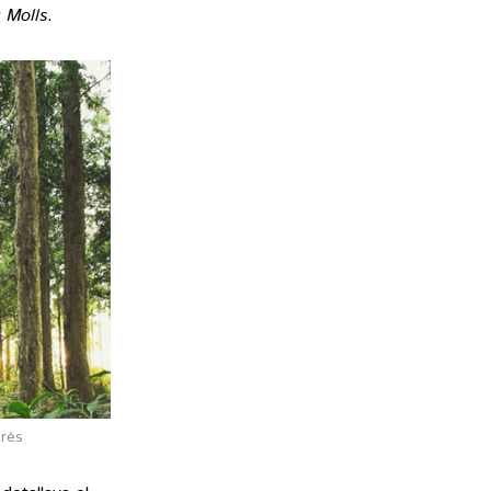
 Molls
.
arés