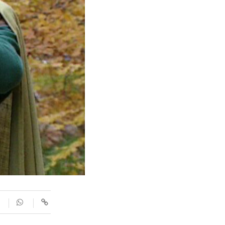
SUPLEMENTS
Fotogaleries
9magazín
Agenda
Blogosfera