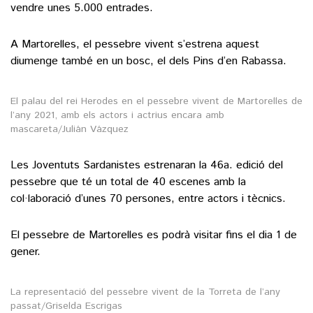
vendre unes 5.000 entrades.
A Martorelles, el pessebre vivent s’estrena aquest
diumenge també en un bosc, el dels Pins d’en Rabassa.
El palau del rei Herodes en el pessebre vivent de Martorelles de
l’any 2021, amb els actors i actrius encara amb
mascareta/Julián Vázquez
Les Joventuts Sardanistes estrenaran la 46a. edició del
pessebre que té un total de 40 escenes amb la
col·laboració d’unes 70 persones, entre actors i tècnics.
El pessebre de Martorelles es podrà visitar fins el dia 1 de
gener.
La representació del pessebre vivent de la Torreta de l’any
passat/Griselda Escrigas