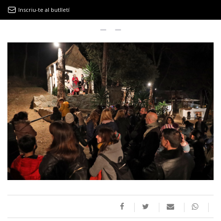
Inscriu-te al butlletí
9MAGAZÍN
EL CLÀSSIC | ALBERT PLA
“LA VIDA ÉS COM LA MAR: SEMPRE BUSCA L’EQUILIBRI”
NOVETATS DISCOGRÀFIQUES
EL CLÀSSIC | ELS 3 TAMBORS
TEMÀTIQUES
()