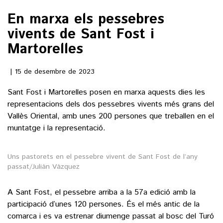
En marxa els pessebres
()
vivents de Sant Fost i
Martorelles
ACTUALITAT
15 de desembre de 2023
POLÍTICA
ESPORTS
Sant Fost i Martorelles posen en marxa aquests dies les
SOCIETAT
representacions dels dos pessebres vivents més grans del
FUTBOL
CULTURA
ECONOMIA
Vallès Oriental, amb unes 200 persones que treballen en el
HOQUEI PATINS
muntatge i la representació.
VEURE TOTES
ARTS ESCÈNIQUES
SUPLEMENTS
MOTOR
CULTURA POPULAR
Uns pastorets en el pessebre vivent de Sant Fost de l’any
VEURE TOTES
FOTOGALERIES
passat/Julián Vázquez
LLIBRES
9MAGAZÍN
CALAIX
A Sant Fost, el pessebre arriba a la 57a edició amb la
AGENDA
VEURE TOTES
participació d’unes 120 persones. És el més antic de la
BLOGOSFERA
comarca i es va estrenar diumenge passat al bosc del Turó