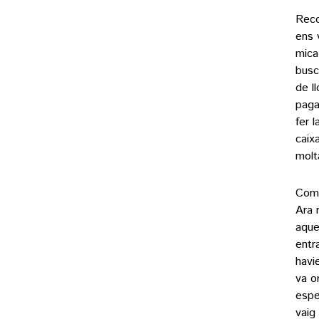
Reco
ens 
mica
busc
de l
paga
fer 
caix
molt
Com 
Ara 
aque
entr
havi
va o
espe
vaig