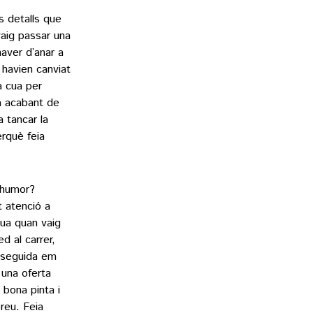
 detalls que
vaig passar una
haver d’anar a
 havien canviat
a cua per
va acabant de
 tancar la
erquè feia
 humor?
 atenció a
cua quan vaig
 al carrer,
 seguida em
 una oferta
 bona pinta i
reu. Feia