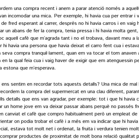
rdem una compra recent i anem a parar atenció només a aquells
van incomodar una mica. Per exemple, hi havia cua per entrar i 
 de fred esperant al carrer, després no hi havia carros i en vaig 
ar un abans de fer la compra, tenia pressa i hi havia molta gent,
loc aquell cafè que m’agrada tant i no el trobava, davant meu a l
r hi havia una persona que havia deixat el carro fent cua i esta
la seva compra tranquil·lament, quan em va tocar el torn anaven a
a en la qual feia cua i vaig haver de exigir que em atenguessin p
a estona que m’esperava.
ens sentim en recordar tots aquests detalls? Una mica de mal
recordem la compra del supermercat en una clau diferent, parant
lls detalls que ens van agradar, per exemple: tot i que hi havia 
ar un home jove em va deixar passar abans perquè no passés fred
en canviat el cafè que compro habitualment però un empleat de
rientar on podia trobar el cafè i a més em va indicar que hi havia
cial, estava tot molt net i ordenat, la fruita i verdura tenien molt
 comprar productes de proximitat de molt bona relació qualitat p