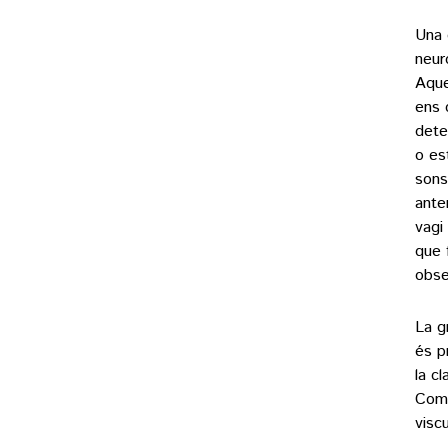
Una 
neur
Aque
ens 
dete
o es
sons
ante
vagi
que 
obse
La g
és p
la c
Come
visc