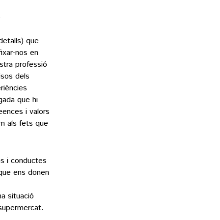
ó
detalls) que
fixar-nos en
stra professió
isos dels
riències
egada que hi
eences i valors
em als fets que
s i conductes
s que ens donen
a situació
 supermercat.