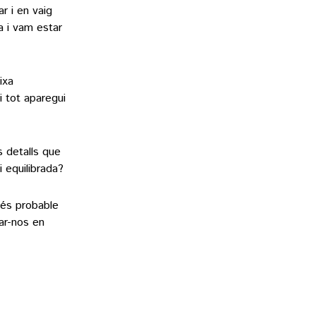
r i en vaig
a i vam estar
ixa
i tot aparegui
s detalls que
 equilibrada?
 és probable
ar-nos en