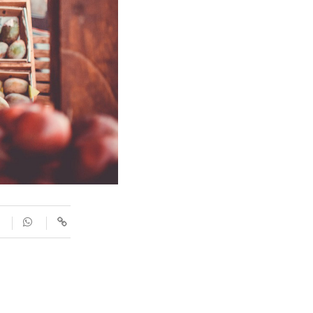
SUPLEMENTS
Fotogaleries
9magazín
Agenda
Blogosfera