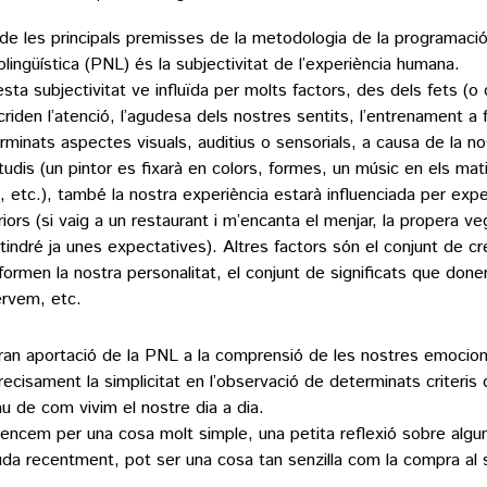
de les principals premisses de la metodologia de la programaci
olingüística (PNL) és la subjectivitat de l’experiència humana.
sta subjectivitat ve influïda per molts factors, des dels fets (o 
criden l’atenció, l’agudesa dels nostres sentits, l’entrenament a 
rminats aspectes visuals, auditius o sensorials, a causa de la no
tudis (un pintor es fixarà en colors, formes, un músic en els mat
, etc.), també la nostra experiència estarà influenciada per expe
riors (si vaig a un restaurant i m’encanta el menjar, la propera v
 tindré ja unes expectatives). Altres factors són el conjunt de cr
formen la nostra personalitat, el conjunt de significats que don
rvem, etc.
ran aportació de la PNL a la comprensió de les nostres emocion
recisament la simplicitat en l’observació de determinats criteri
lau de com vivim el nostre dia a dia.
ncem per una cosa molt simple, una petita reflexió sobre algun
uda recentment, pot ser una cosa tan senzilla com la compra al