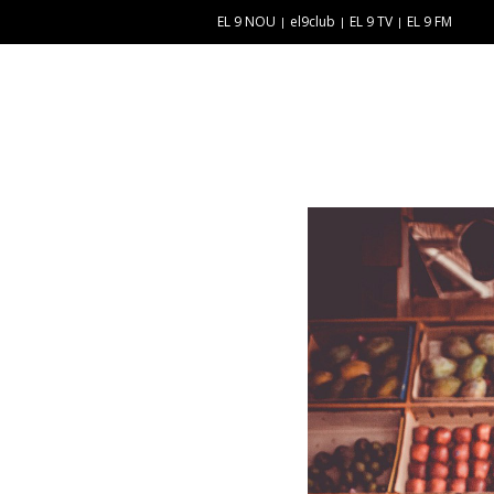
EL 9 NOU
el9club
EL 9 TV
EL 9 FM
E
“
N
E