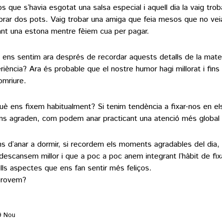
s que s’havia esgotat una salsa especial i aquell dia la vaig troba
rar dos pots. Vaig trobar una amiga que feia mesos que no vei
ant una estona mentre fèiem cua per pagar.
ens sentim ara després de recordar aquests detalls de la mate
riència? Ara és probable que el nostre humor hagi millorat i fins 
omriure.
uè ens fixem habitualment? Si tenim tendència a fixar-nos en el
ns agraden, com podem anar practicant una atenció més global i
s d’anar a dormir, si recordem els moments agradables del dia,
descansem millor i que a poc a poc anem integrant l’hàbit de fix
lls aspectes que ens fan sentir més feliços.
provem?
9 Nou