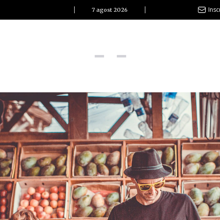
Insc
7 agost 2026
l Clàssic | Albert Pla
La vida és com la mar: sempre busca l’equilibri”
ovetats discogràfiques
l Clàssic | ELS 3 TAMBORS
TEMÀTIQUES