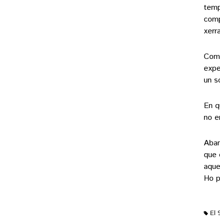
temp
comp
xerr
Com 
expe
un s
En q
no e
Aban
que 
aque
Ho 
El 