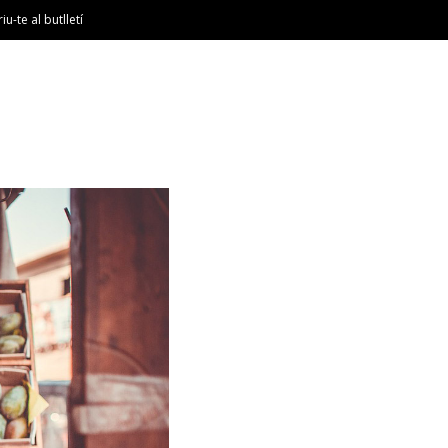
riu-te al butlletí