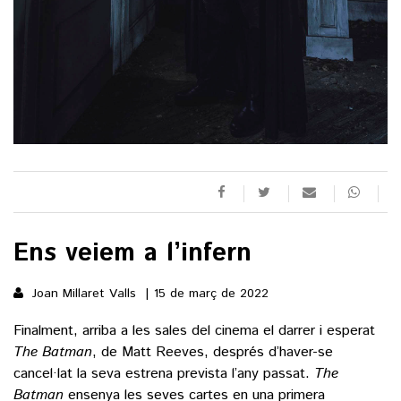
()
ACTUALITAT
POLÍTICA
ESPORTS
SOCIETAT
FUTBOL
CULTURA
ECONOMIA
HOQUEI PATINS
VEURE TOTES
ARTS ESCÈNIQUES
Ens veiem a l’infern
SUPLEMENTS
MOTOR
CULTURA POPULAR
VEURE TOTES
FOTOGALERIES
Joan Millaret Valls
15 de març de 2022
LLIBRES
9MAGAZÍN
Finalment, arriba a les sales del cinema el darrer i esperat
CALAIX
The Batman
, de Matt Reeves, després d’haver-se
AGENDA
VEURE TOTES
cancel·lat la seva estrena prevista l’any passat.
The
BLOGOSFERA
Batman
ensenya les seves cartes en una primera