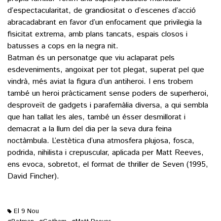
d’espectacularitat, de grandiositat o d’escenes d’acció
abracadabrant en favor d’un enfocament que privilegia la
fisicitat extrema, amb plans tancats, espais closos i
batusses a cops en la negra nit.
Batman és un personatge que viu aclaparat pels
esdeveniments, angoixat per tot plegat, superat pel que
vindrà, més aviat la figura d’un antiheroi. I ens trobem
també un heroi pràcticament sense poders de superheroi,
desproveït de gadgets i parafernàlia diversa, a qui sembla
que han tallat les ales, també un ésser desmillorat i
demacrat a la llum del dia per la seva dura feina
noctàmbula. L’estètica d’una atmosfera plujosa, fosca,
podrida, nihilista i crepuscular, aplicada per Matt Reeves,
ens evoca, sobretot, el format de thriller de Seven (1995,
David Fincher).
El 9 Nou