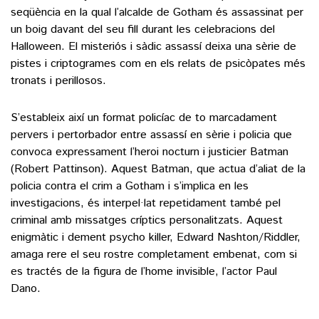
seqüència en la qual l’alcalde de Gotham és assassinat per
un boig davant del seu fill durant les celebracions del
Halloween. El misteriós i sàdic assassí deixa una sèrie de
pistes i criptogrames com en els relats de psicòpates més
tronats i perillosos.
S’estableix així un format policíac de to marcadament
pervers i pertorbador entre assassí en sèrie i policia que
convoca expressament l’heroi nocturn i justicier Batman
(Robert Pattinson). Aquest Batman, que actua d’aliat de la
policia contra el crim a Gotham i s’implica en les
investigacions, és interpel·lat repetidament també pel
criminal amb missatges críptics personalitzats. Aquest
enigmàtic i dement psycho killer, Edward Nashton/Riddler,
amaga rere el seu rostre completament embenat, com si
es tractés de la figura de l’home invisible, l’actor Paul
Dano.