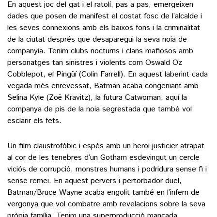
En aquest joc del gat i el ratolí, pas a pas, emergeixen
dades que posen de manifest el costat fosc de l’alcalde i
les seves connexions amb els baixos fons i la criminalitat
de la ciutat després que desaparegui la seva noia de
companyia. Tenim clubs nocturns i clans mafiosos amb
personatges tan sinistres i violents com Oswald Oz
Cobblepot, el Pingüí (Colin Farrell). En aquest laberint cada
vegada més enrevessat, Batman acaba congeniant amb
Selina Kyle (Zoë Kravitz), la futura Catwoman, aquí la
companya de pis de la noia segrestada que també vol
esclarir els fets.
Un film claustrofòbic i espès amb un heroi justicier atrapat
al cor de les tenebres d’un Gotham esdevingut un cercle
viciós de corrupció, monstres humans i podridura sense fi i
sense remei. En aquest pervers i pertorbador duel,
Batman/Bruce Wayne acaba engolit també en l’infern de
vergonya que vol combatre amb revelacions sobre la seva
pròpia família. Tenim una superproducció mancada