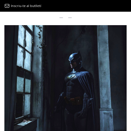
Inscriu-te al butlletí
9MAGAZÍN
EL CLÀSSIC | ALBERT PLA
“LA VIDA ÉS COM LA MAR: SEMPRE BUSCA L’EQUILIBRI”
NOVETATS DISCOGRÀFIQUES
EL CLÀSSIC | ELS 3 TAMBORS
TEMÀTIQUES
()