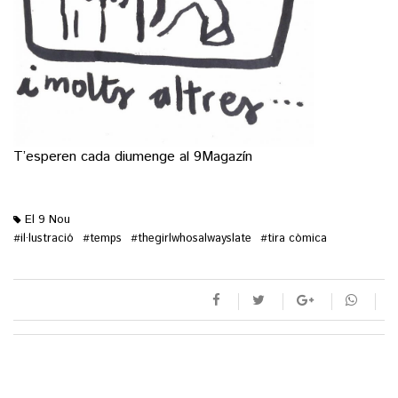
T’esperen cada diumenge al 9Magazín
El 9 Nou
il·lustració
temps
thegirlwhosalwayslate
tira còmica
#
#
#
#
M'agrada