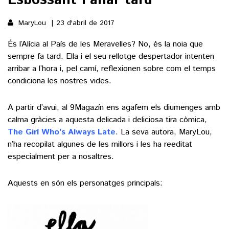
MaryLou
23 d'abril de 2017
()
És l’Alícia al País de les Meravelles? No, és la noia que
sempre fa tard. Ella i el seu rellotge despertador intenten
ACTUALITAT
arribar a l’hora i, pel camí, reflexionen sobre com el temps
condiciona les nostres vides.
POLÍTICA
ESPORTS
SOCIETAT
A partir d’avui, al 9Magazín ens agafem els diumenges amb
FUTBOL
CULTURA
ECONOMIA
calma gràcies a aquesta delicada i deliciosa tira còmica,
HOQUEI PATINS
The Girl Who’s Always Late
. La seva autora, MaryLou,
VEURE TOTES
ARTS ESCÈNIQUES
SUPLEMENTS
n’ha recopilat algunes de les millors i les ha reeditat
MOTOR
CULTURA POPULAR
especialment per a nosaltres.
VEURE TOTES
FOTOGALERIES
LLIBRES
Aquests en són els personatges principals:
9MAGAZÍN
CALAIX
AGENDA
VEURE TOTES
BLOGOSFERA