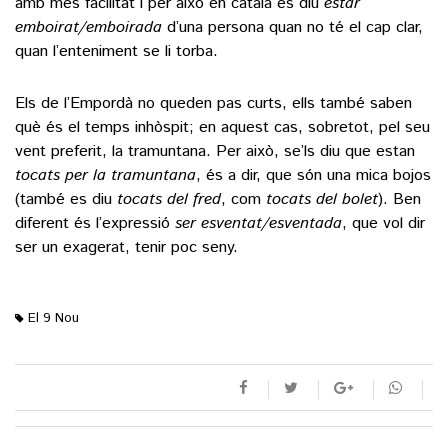
amb més facilitat i per això en català es diu
estar
emboirat/emboirada
d’una persona quan no té el cap clar,
quan l’enteniment se li torba.
Els de l’Empordà no queden pas curts, ells també saben
què és el temps inhòspit; en aquest cas, sobretot, pel seu
vent preferit, la tramuntana. Per això, se’ls diu que estan
tocats per la tramuntana
, és a dir, que són una mica bojos
(també es diu
tocats del fred
, com
tocats del bolet
). Ben
diferent és l’expressió
ser esventat/esventada
, que vol dir
ser un exagerat, tenir poc seny.
El 9 Nou
M'agrada