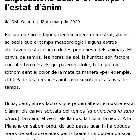
l’estat d’ànim
()
CNL Osona
12 de maig de 2020
Encara que no estigués científicament demostrat, abans
ACTUALITAT
se sabia que el temps meteorològic i alguns astres
POLÍTICA
afectaven l’estat d’ànim de les persones i dels animals. Els
ESPORTS
canvis de temps, les hores de sol, la humitat són factors
SOCIETAT
que afecten més els qui pateixen dolor, tot i que no
FUTBOL
CULTURA
ECONOMIA
tothom sent el dolor de la mateixa manera –per exemple,
HOQUEI PATINS
el 60% de les persones amb artrosi noten els canvis de
VEURE TOTES
ARTS ESCÈNIQUES
SUPLEMENTS
temps.
MOTOR
CULTURA POPULAR
VEURE TOTES
FOTOGALERIES
Hi ha, però, altres factors que poden alterar el nostre estat
LLIBRES
d’ànim: els canvis sobtats del temps (
la primavera la sang
9MAGAZÍN
CALAIX
altera
), la boira, el vent, els llamps, la Lluna, la neu… A la
AGENDA
Plana ja en sabem prou, de què passa quan hi ha poques
VEURE TOTES
hores de sol provocades per la boira! Ens podem ofuscar
BLOGOSFERA