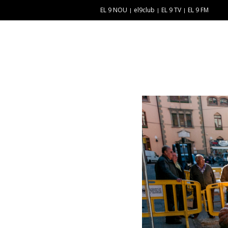
EL 9 NOU
el9club
EL 9 TV
EL 9 FM
E
“
N
E