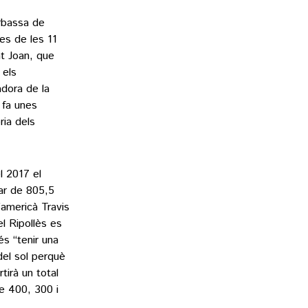
arbassa de
es de les 11
nt Joan, que
 els
adora de la
 fa unes
ria dels
l 2017 el
ar de 805,5
’americà Travis
l Ripollès es
és “tenir una
 del sol perquè
tirà un total
e 400, 300 i