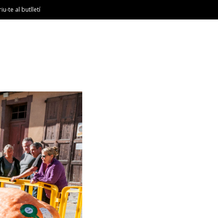
riu-te al butlletí