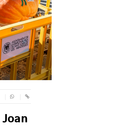
SUPLEMENTS
Fotogaleries
9magazín
Agenda
Blogosfera
 Joan