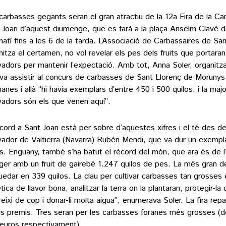
carbasses gegants seran el gran atractiu de la 12a Fira de la C
 Joan d’aquest diumenge, que es farà a la plaça Anselm Clavé d
matí fins a les 6 de la tarda. L’Associació de Carbassaires de Sa
nitza el certamen, no vol revelar els pes dels fruits que portaran
ivadors per mantenir l’expectació. Amb tot, Anna Soler, organitz
, va assistir al concurs de carbasses de Sant Llorenç de Morunys
anes i allà “hi havia exemplars d’entre 450 i 500 quilos, i la majo
ivadors són els que venen aquí”.
ècord a Sant Joan està per sobre d’aquestes xifres i el té des de
ivador de Valtierra (Navarra) Rubén Mendi, que va dur un exempl
os. Enguany, també s’ha batut el rècord del món, que ara és de l
ger amb un fruit de gairebé 1.247 quilos de pes. La més gran de
uedar en 339 quilos. La clau per cultivar carbasses tan grosses 
ica de llavor bona, analitzar la terra on la plantaran, protegir-la
reixi de cop i donar-li molta aigua”, enumerava Soler. La fira repar
is premis. Tres seran per les carbasses foranes més grosses (d
euros respectivament).