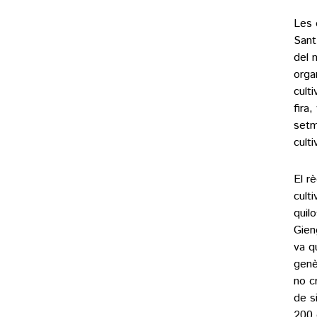
Les 
Sant
del 
orga
cult
fira
setm
cult
El r
cult
quil
Gien
va q
genèt
no c
de s
200 