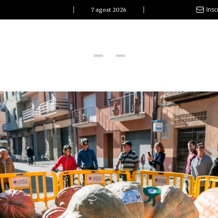
Insc
7 agost 2026
l Clàssic | Albert Pla
La vida és com la mar: sempre busca l’equilibri”
ovetats discogràfiques
l Clàssic | ELS 3 TAMBORS
TEMÀTIQUES