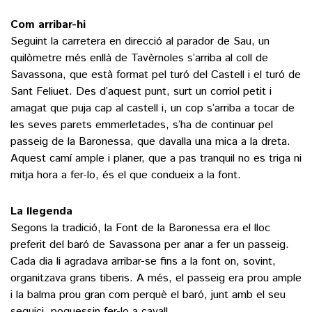
Com arribar-hi
Seguint la carretera en direcció al parador de Sau, un
quilòmetre més enllà de Tavèrnoles s’arriba al coll de
Savassona, que està format pel turó del Castell i el turó de
Sant Feliuet. Des d’aquest punt, surt un corriol petit i
amagat que puja cap al castell i, un cop s’arriba a tocar de
les seves parets emmerletades, s’ha de continuar pel
passeig de la Baronessa, que davalla una mica a la dreta.
Aquest camí ample i planer, que a pas tranquil no es triga ni
mitja hora a fer-lo, és el que condueix a la font.
La llegenda
Segons la tradició, la Font de la Baronessa era el lloc
preferit del baró de Savassona per anar a fer un passeig.
Cada dia li agradava arribar-se fins a la font on, sovint,
organitzava grans tiberis. A més, el passeig era prou ample
i la balma prou gran com perquè el baró, junt amb el seu
seguici, poguessin fer-lo a cavall.