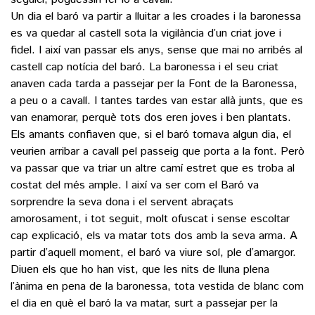
Un dia el baró va partir a lluitar a les croades i la baronessa
es va quedar al castell sota la vigilància d’un criat jove i
fidel. I així van passar els anys, sense que mai no arribés al
castell cap notícia del baró. La baronessa i el seu criat
anaven cada tarda a passejar per la Font de la Baronessa,
a peu o a cavall. I tantes tardes van estar allà junts, que es
van enamorar, perquè tots dos eren joves i ben plantats.
Els amants confiaven que, si el baró tornava algun dia, el
veurien arribar a cavall pel passeig que porta a la font. Però
va passar que va triar un altre camí estret que es troba al
costat del més ample. I així va ser com el Baró va
sorprendre la seva dona i el servent abraçats
amorosament, i tot seguit, molt ofuscat i sense escoltar
cap explicació, els va matar tots dos amb la seva arma. A
partir d’aquell moment, el baró va viure sol, ple d’amargor.
Diuen els que ho han vist, que les nits de lluna plena
l’ànima en pena de la baronessa, tota vestida de blanc com
el dia en què el baró la va matar, surt a passejar per la