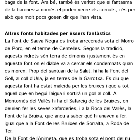
baga de la font. Ara bé, també és veritat que el fantasma
de la baronessa només el poden veure els cornuts, i és per
això que molt pocs gosen dir que l’han vista.
Altres fonts habitades per éssers fantàstics
La Font de Sauva Negra es troba arrecerada sota el Morro
de Porc, en el terme de Centelles. Segons la tradició,
aquests indrets són terra de dimonis i justament és en
aquesta font on el diable va a cercar els condemnats quan
es moren. Prop del santuari de la Salut, hi ha la Font del
Goll, al coll d’Uria, ja en terres de la Garrotxa. Es diu que
aquesta font ha estat maleïda per les bruixes i que a tot
aquell que en begui l’aigua li sortirà un goll al coll. A
Montornès del Vallès hi ha el Safareig de les Bruixes, on
deurien fer les seves xafarderies, i a la Roca del Vallès, la
Font de la Bruixa, que aneu a saber què hi anaven a fer,
igual que a la Font de les Bruixes de Sorralta, a Roda de
Ter.
De la Font de l’Animeta, que es troba sota el pont del riu