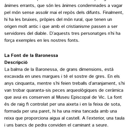
ànimes errants, que són les ànimes condemnades a vagar
pel món sense assolir mai el repòs dels difunts. Finalment,
hi ha les bruixes, pròpies del món rural, que tenen un
origen molt antic i que amb el cristianisme passen a ser
servidores del diable. D’aquests tres personatges n’hi ha
força exemples en les nostres fonts.
La Font de la Baronessa
Descripció
La balma de la Baronessa, de grans dimensions, està
excavada en unes margues i té el sostre de gres. En els
anys cinquanta, mentre s’hi feien treballs d’arranjament, s’hi
van trobar quaranta-sis peces arqueològiques de ceràmica
que avui es conserven al Museu Episcopal de Vic. La font
és de raig fi controlat per una aixeta i en la feixa de sota,
formada per una paret, hi ha una mina tancada amb una
reixa que proporciona aigua al castell. A l’exterior, una taula
i uns bancs de pedra conviden el caminant a seure.