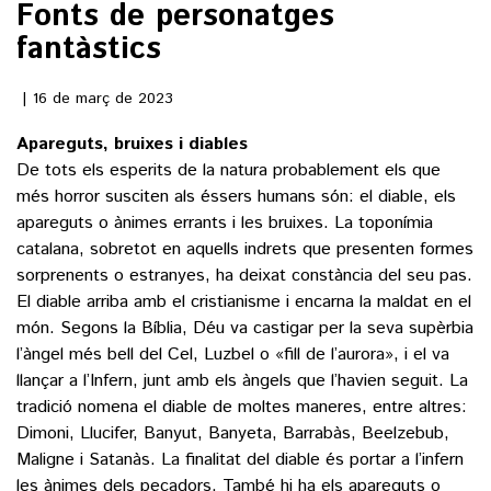
Fonts de personatges
fantàstics
()
16 de març de 2023
ACTUALITAT
Apareguts, bruixes i diables
De tots els esperits de la natura probablement els que
POLÍTICA
ESPORTS
més horror susciten als éssers humans són: el diable, els
SOCIETAT
apareguts o ànimes errants i les bruixes. La toponímia
FUTBOL
CULTURA
catalana, sobretot en aquells indrets que presenten formes
ECONOMIA
HOQUEI PATINS
sorprenents o estranyes, ha deixat constància del seu pas.
VEURE TOTES
ARTS ESCÈNIQUES
El diable arriba amb el cristianisme i encarna la maldat en el
SUPLEMENTS
MOTOR
món. Segons la Bíblia, Déu va castigar per la seva supèrbia
CULTURA POPULAR
VEURE TOTES
l’àngel més bell del Cel, Luzbel o «fill de l’aurora», i el va
FOTOGALERIES
LLIBRES
llançar a l’Infern, junt amb els àngels que l’havien seguit. La
9MAGAZÍN
tradició nomena el diable de moltes maneres, entre altres:
CALAIX
AGENDA
Dimoni, Llucifer, Banyut, Banyeta, Barrabàs, Beelzebub,
VEURE TOTES
Maligne i Satanàs. La finalitat del diable és portar a l’infern
BLOGOSFERA
les ànimes dels pecadors. També hi ha els apareguts o