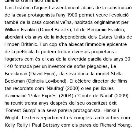
cinema d’animació també.
L’arc històric d’aquest assentament abans de la construcció
de la casa protagonista l’any 1900 permet veure l’evolució
també de la casa colonial veïna, habitada originalment per
William Franklin (Daniel Beetts), fill de Benjamin Franklin,
abordant els anys de la independència dels Estats Units de
l’Imperi Britànic. I un cop s’ha aixecat l’immoble epicentre
de la pel·lícula hi podem trobar diversos propietaris i
llogaters com és el cas de la divertida parella dels anys 30
i 40 formada per un inventor de sofàs plegables, Le
Beeckman (David Fynn), i la seva dona, la model Stella
Beekman (Ophelia Lovibond). El cèlebre director de films
tan recordats com ‘Nàufrag’ (2000) o les pel·lícules
d’animació ‘Polar Exprés’ (2004) i ‘Conte de Nadal’ (2009)
ha reunit trenta anys després del seu oscaritzat èxit
‘Forrest Gump’ a la seva parella protagonista, Hanks i
Wright. L’extens repartiment es completa amb actors com
Kelly Reilly i Paul Bettany com els pares de Richard Young.