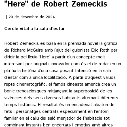
“Here” de Robert Zemeckis
()
20 de desembre de 2024
Cercle vital a la sala d’estar
ACTUALITAT
Robert Zemeckis es basa en la premiada novel·la gràfica
POLÍTICA
ESPORTS
de Richard McGuire amb l’ajut del guionista Eric Roth per
SOCIETAT
dirigir la pel·lícula ‘Here’ a partir d’un concepte molt
FUTBOL
CULTURA
interesant per original i innovador com és el de rodar en un
ECONOMIA
HOQUEI PATINS
pla fix la història d’una casa posant l’atenció en la sala
VEURE TOTES
ARTS ESCÈNIQUES
d’estar com a única localització. A partir d’aquest valuós
SUPLEMENTS
MOTOR
repte cinematogràfic, el famós cineasta americà crea un
CULTURA POPULAR
VEURE TOTES
bonic trencaclosques mitjançant la superposició de les
FOTOGALERIES
LLIBRES
vivències dels seus diversos habitants alternant diferents
9MAGAZÍN
temps històrics. El resultat és un encadenat aleatori de
CALAIX
fets i personatges centrats especialment en l’entorn
AGENDA
VEURE TOTES
familiar en el caliu del saló menjador de l’habitacle tot
BLOGOSFERA
combinant instants ben encertats i emotius amb altres