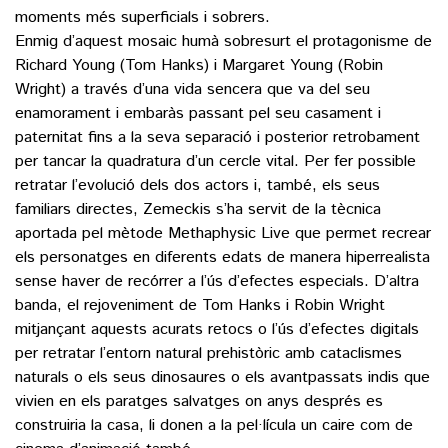
moments més superficials i sobrers.
Enmig d’aquest mosaic humà sobresurt el protagonisme de
Richard Young (Tom Hanks) i Margaret Young (Robin
Wright) a través d’una vida sencera que va del seu
enamorament i embaràs passant pel seu casament i
paternitat fins a la seva separació i posterior retrobament
per tancar la quadratura d’un cercle vital. Per fer possible
retratar l’evolució dels dos actors i, també, els seus
familiars directes, Zemeckis s’ha servit de la tècnica
aportada pel mètode Methaphysic Live que permet recrear
els personatges en diferents edats de manera hiperrealista
sense haver de recórrer a l’ús d’efectes especials. D’altra
banda, el rejoveniment de Tom Hanks i Robin Wright
mitjançant aquests acurats retocs o l’ús d’efectes digitals
per retratar l’entorn natural prehistòric amb cataclismes
naturals o els seus dinosaures o els avantpassats indis que
vivien en els paratges salvatges on anys després es
construiria la casa, li donen a la pel·lícula un caire com de