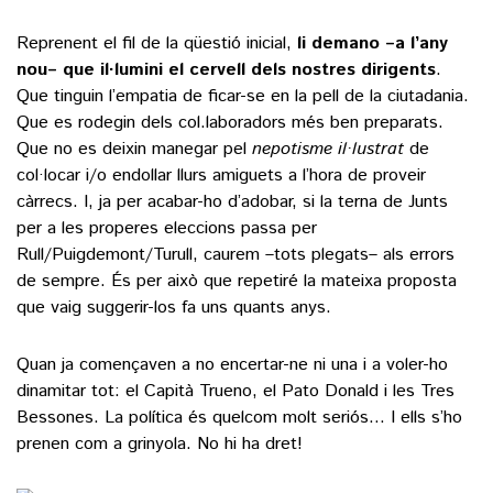
Reprenent el fil de la qüestió inicial,
li demano –a l’any
nou– que il·lumini el cervell dels nostres dirigents
.
Que tinguin l’empatia de ficar-se en la pell de la ciutadania.
Que es rodegin dels col.laboradors més ben preparats.
Que no es deixin manegar pel
nepotisme il·lustrat
de
col·locar i/o endollar llurs amiguets a l’hora de proveir
càrrecs. I, ja per acabar-ho d’adobar, si la terna de Junts
per a les properes eleccions passa per
Rull/Puigdemont/Turull, caurem –tots plegats– als errors
de sempre. És per això que repetiré la mateixa proposta
que vaig suggerir-los fa uns quants anys.
Quan ja començaven a no encertar-ne ni una i a voler-ho
dinamitar tot: el Capità Trueno, el Pato Donald i les Tres
Bessones. La política és quelcom molt seriós… I ells s’ho
prenen com a grinyola. No hi ha dret!