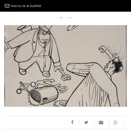
Inscriu-te al butlletí
9MAGAZÍN
EL CLÀSSIC | ALBERT PLA
“LA VIDA ÉS COM LA MAR: SEMPRE BUSCA L’EQUILIBRI”
NOVETATS DISCOGRÀFIQUES
EL CLÀSSIC | ELS 3 TAMBORS
TEMÀTIQUES
()