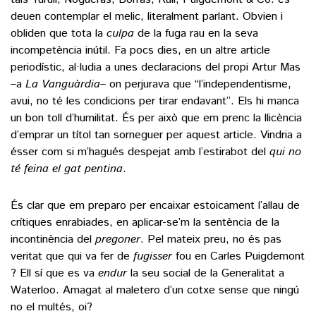
deuen contemplar el melic, literalment parlant. Obvien i
obliden que tota la
culpa
de la fuga rau en la seva
incompetència inútil. Fa pocs dies, en un altre article
periodístic, al·ludia a unes declaracions del propi Artur Mas
–a
La Vanguàrdia
– on perjurava que “l’independentisme,
avui, no té les condicions per tirar endavant”. Els hi manca
un bon toll d’humilitat. És per això que em prenc la llicència
d’emprar un títol tan sorneguer per aquest article. Vindria a
ésser com si m’hagués despejat amb l’estirabot del
qui no
té feina el gat pentina
.
És clar que em preparo per encaixar estoicament l’allau de
crítiques enrabiades, en aplicar-se’m la sentència de la
incontinència del
pregoner
. Pel mateix preu, no és pas
veritat que qui va fer de
fugisser
fou en Carles Puigdemont
? Ell sí que es va
endur
la seu social de la Generalitat a
Waterloo. Amagat al maletero d’un cotxe sense que ningú
no el multés, oi?