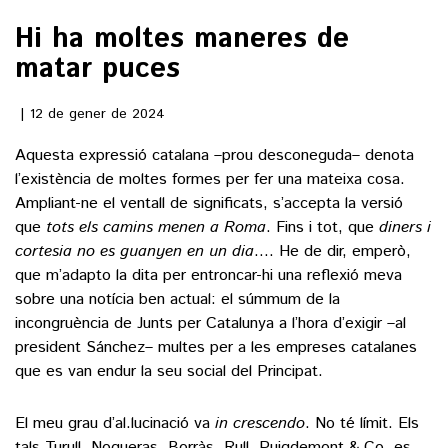
Hi ha moltes maneres de
()
matar puces
ACTUALITAT
12 de gener de 2024
Aquesta expressió catalana –prou desconeguda– denota
POLÍTICA
ESPORTS
l’existència de moltes formes per fer una mateixa cosa.
SOCIETAT
Ampliant-ne el ventall de significats, s’accepta la versió
FUTBOL
CULTURA
que
tots els camins menen a Roma
. Fins i tot, que
diners i
ECONOMIA
HOQUEI PATINS
cortesia no es guanyen en un dia
…. He de dir, emperò,
VEURE TOTES
ARTS ESCÈNIQUES
que m’adapto la dita per entroncar-hi una reflexió meva
SUPLEMENTS
MOTOR
sobre una notícia ben actual: el súmmum de la
CULTURA POPULAR
VEURE TOTES
incongruència de Junts per Catalunya a l’hora d’exigir –al
FOTOGALERIES
LLIBRES
president Sánchez– multes per a les empreses catalanes
9MAGAZÍN
que es van endur la seu social del Principat.
CALAIX
AGENDA
VEURE TOTES
El meu grau d’al.lucinació va
in crescendo
. No té límit. Els
BLOGOSFERA
tals Turull, Nogueras, Borràs, Rull, Puigdemont & Co. es