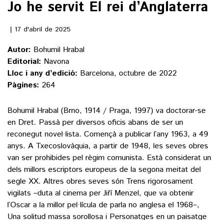
Jo he servit El rei d’Anglaterra
()
17 d'abril de 2025
Autor:
Bohumil Hrabal
ACTUALITAT
Editorial:
Navona
Lloc i any d’edició:
Barcelona, octubre de 2022
POLÍTICA
ESPORTS
Pàgines:
264
SOCIETAT
FUTBOL
CULTURA
Bohumil Hrabal (Brno, 1914 / Praga, 1997) va doctorar-se
ECONOMIA
HOQUEI PATINS
en Dret. Passà per diversos oficis abans de ser un
VEURE TOTES
ARTS ESCÈNIQUES
reconegut novel·lista. Començà a publicar l’any 1963, a 49
SUPLEMENTS
MOTOR
anys. A Txecoslovàquia, a partir de 1948, les seves obres
CULTURA POPULAR
VEURE TOTES
van ser prohibides pel règim comunista. Està considerat un
FOTOGALERIES
LLIBRES
dels millors escriptors europeus de la segona meitat del
9MAGAZÍN
segle XX. Altres obres seves són Trens rigorosament
CALAIX
vigilats –duta al cinema per Jiří Menzel, que va obtenir
AGENDA
VEURE TOTES
l’Oscar a la millor pel·lícula de parla no anglesa el 1968–,
BLOGOSFERA
Una solitud massa sorollosa i Personatges en un paisatge