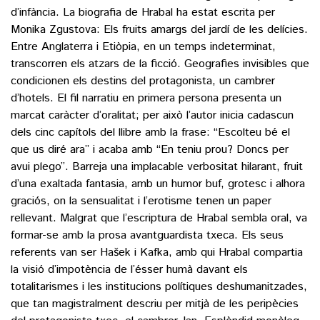
d’infància. La biografia de Hrabal ha estat escrita per
Monika Zgustova: Els fruits amargs del jardí de les delícies.
Entre Anglaterra i Etiòpia, en un temps indeterminat,
transcorren els atzars de la ficció. Geografies invisibles que
condicionen els destins del protagonista, un cambrer
d’hotels. El fil narratiu en primera persona presenta un
marcat caràcter d’oralitat; per això l’autor inicia cadascun
dels cinc capítols del llibre amb la frase: “Escolteu bé el
que us diré ara” i acaba amb “En teniu prou? Doncs per
avui plego”. Barreja una implacable verbositat hilarant, fruit
d’una exaltada fantasia, amb un humor buf, grotesc i alhora
graciós, on la sensualitat i l’erotisme tenen un paper
rellevant. Malgrat que l’escriptura de Hrabal sembla oral, va
formar-se amb la prosa avantguardista txeca. Els seus
referents van ser Hašek i Kafka, amb qui Hrabal compartia
la visió d’impotència de l’ésser humà davant els
totalitarismes i les institucions polítiques deshumanitzades,
que tan magistralment descriu per mitjà de les peripècies