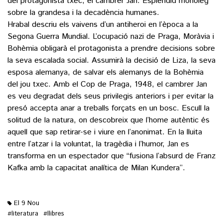
del protagonista txec, el cambrer Jan. Esplèndid monòleg
sobre la grandesa i la decadència humanes.
Hrabal descriu els vaivens d’un antiheroi en l’època a la
Segona Guerra Mundial. L’ocupació nazi de Praga, Moràvia i
Bohèmia obligarà el protagonista a prendre decisions sobre
la seva escalada social. Assumirà la decisió de Liza, la seva
esposa alemanya, de salvar els alemanys de la Bohèmia
del jou txec. Amb el Cop de Praga, 1948, el cambrer Jan
es veu degradat dels seus privilegis anteriors i per evitar la
presó accepta anar a treballs forçats en un bosc. Escull la
solitud de la natura, on descobreix que l’home autèntic és
aquell que sap retirar-se i viure en l’anonimat. En la lluita
entre l’atzar i la voluntat, la tragèdia i l’humor, Jan es
transforma en un espectador que “fusiona l’absurd de Franz
Kafka amb la capacitat analítica de Milan Kundera”.
El 9 Nou
literatura
llibres
#
#
M'agrada