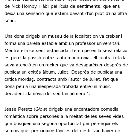
de Nick Hornby. Hàbil pel·lícula de sentiments, que ens
deixa una sensació que estem davant d’un pilot d’una altra
sèrie.
Una dona dirigeix un museu de la localitat on va créixer i
forma una parella estable amb un professor universitari.
Mentre ella se sent estancada i tem que en la seva relació
es perdi la passió entre tanta monotonia, ell centra tota la
seva atenció en un rocker que va desaparèixer després de
publicar un exitós àlbum, Juliet. Després de publicar una
crítica mordaç, contracta amb l’autor de Juliet, fet que
dona peu a una inesperada trobada entre un músic
decadent i la nòvia del seu fan número 1.
Jesse Peretz (
Glow
) dirigeix una encantadora comèdia
romàntica sobre persones a la meitat de les seves vides
que busquen una segona oportunitat per perseguir els
somnis que, per circumstàncies del destí, van haver de