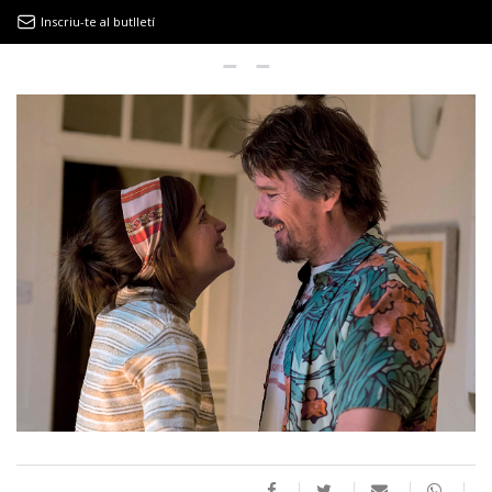
Inscriu-te al butlletí
9MAGAZÍN
EL CLÀSSIC | ALBERT PLA
“LA VIDA ÉS COM LA MAR: SEMPRE BUSCA L’EQUILIBRI”
NOVETATS DISCOGRÀFIQUES
EL CLÀSSIC | ELS 3 TAMBORS
TEMÀTIQUES
()