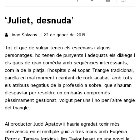
()
‘Juliet, desnuda’
Joan Salvany
22 de gener de 2019
ACTUALITAT
Tot el que de vulgar tenen els escenaris i alguns
POLÍTICA
ESPORTS
personatges, ho tenen de punyents i adequats els diàlegs i
SOCIETAT
els gags de gran comèdia amb seqüències interessants,
FUTBOL
CULTURA
com la de la platja, l’hospital o el sopar. Triangle tradicional,
ECONOMIA
parella en mal moment i cantant de rock acabat, amb tots
HOQUEI PATINS
VEURE TOTES
ARTS ESCÈNIQUES
els atributs negatius de la professió a sobre, que s’hauran
SUPLEMENTS
MOTOR
d’espavilar per resoldre un embaràs compromès
CULTURA POPULAR
VEURE TOTES
pèssimament gestionat, volgut per uns i no per l’altre angle
FOTOGALERIES
LLIBRES
del triangle.
9MAGAZÍN
CALAIX
AGENDA
Al productor Judd Apatow li hauria agradat tenir més
VEURE TOTES
intervenció en el múltiple guió a tres mans amb Eugènia
BLOGOSFERA
Peretz, Tamara Jenkins i Jim Taylor basat en una novel·la