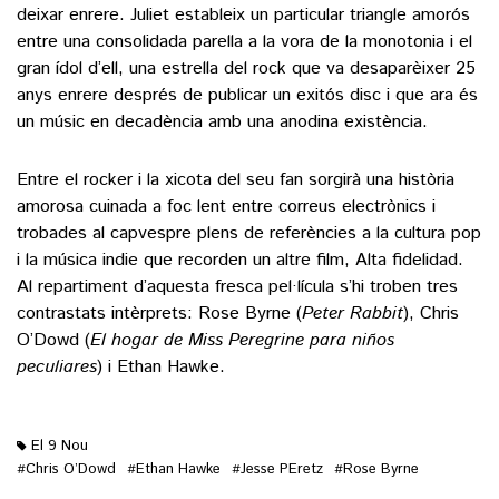
deixar enrere. Juliet estableix un particular triangle amorós
entre una consolidada parella a la vora de la monotonia i el
gran ídol d’ell, una estrella del rock que va desaparèixer 25
anys enrere després de publicar un exitós disc i que ara és
un músic en decadència amb una anodina existència.
Entre el rocker i la xicota del seu fan sorgirà una història
amorosa cuinada a foc lent entre correus electrònics i
trobades al capvespre plens de referències a la cultura pop
i la música indie que recorden un altre film, Alta fidelidad.
Al repartiment d’aquesta fresca pel·lícula s’hi troben tres
contrastats intèrprets: Rose Byrne (
Peter Rabbit
), Chris
O’Dowd (
El hogar de Miss Peregrine para niños
peculiares
) i Ethan Hawke.
El 9 Nou
Chris O’Dowd
Ethan Hawke
Jesse PEretz
Rose Byrne
#
#
#
#
M'agrada