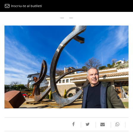
Inscriu-te al butlletí
9MAGAZÍN
EL CLÀSSIC | ALBERT PLA
“LA VIDA ÉS COM LA MAR: SEMPRE BUSCA L’EQUILIBRI”
NOVETATS DISCOGRÀFIQUES
EL CLÀSSIC | ELS 3 TAMBORS
TEMÀTIQUES
()