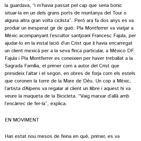
la guardava, “i m’havia passat pel cap que seria bonic
situar-la en un dels grans ports de muntanya del Tour o
alguna altra gran volta ciclista”. Però ara fa dos anys es va
produir un inesperat gir de guió: Pla Montferrer va viatjar a
Mèxic acompanyant l’escultor santjoaní Francesc Fajula, per
ajudar-lo en la instal·lació d’un Crist que li havia encarregat
un client mexicà per a la seva finca particular, a México DF.
Fajula i Pla Montferrer es coneixien per haver treballat a la
Sagrada Família, el primer com a autor del Crist que
presideix l’altar i el segon, en obres de forja com els estels
que coronen la torre de la Mare de Déu. Un cop a Mèxic,
l’artista d’Alpens va regalar al client un llibre i aquest hi va
veure la maqueta de la Bicicleta. “Vaig marxar d’allà amb
l’encàrrec de fer-la”, explica.
EN MOVIMENT
Han estat nou mesos de feina en què, primer, es va