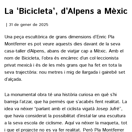
La ‘Bicicleta’, d’Alpens a Mèxic
()
31 de gener de 2025
ACTUALITAT
Una peça escultòrica de grans dimensions d’Enric Pla
Montferrer es pot veure aquests dies davant de la seva
POLÍTICA
ESPORTS
casa-taller d’Alpens, abans de viatjar cap a Mèxic. Amb el
SOCIETAT
nom de Bicicleta, l’obra és encàrrec d’un col·leccionista
FUTBOL
privat mexicà i és de les més grans que ha fet en tota la
CULTURA
ECONOMIA
seva trajectòria: nou metres i mig de llargada i gairebé set
HOQUEI PATINS
VEURE TOTES
d’alçada.
ARTS ESCÈNIQUES
SUPLEMENTS
MOTOR
CULTURA POPULAR
VEURE TOTES
La monumental obra té una història curiosa en què s’hi
FOTOGALERIES
LLIBRES
barreja l’atzar, que ha permès que s’acabés fent realitat. La
9MAGAZÍN
idea va néixer “parlant amb el ciclista vigatà Josep Jufré”,
CALAIX
que havia considerat la possibilitat d’instal·lar una escultura
AGENDA
VEURE TOTES
a la seva escola de ciclisme. Aquí va néixer la maqueta, tot
BLOGOSFERA
i que el projecte no es va fer realitat. Però Pla Montferrer