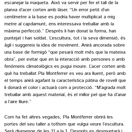
escanejar la maqueta. Això va servir per fer el tall de la
planxa d’acer corten amb làser. “Un error petit d’un
centímetre a la base es podria haver multiplicat a mig
metre al capdamunt, ens interessava treballar amb la
màxima perfecció.” Després li han donat la forma, han
puntejat i han soldat. L’escultura, tot i la seva dimensió, és
àgil i suggereix la idea de moviment. Anirà ancorada sobre
una base de formigó “que pesarà molt més que la mateixa
obra”, per evitar que en la interacció amb persones o amb
fenòmens climatològics es pugui moure. L’acer corten amb
què ha treballat Pla Montferrer es veu ara lluent, però amb
el temps anirà agafant la característica pàtina de rovell que
li donarà el color i actuarà com a protecció. “M’agrada molt
treballar amb aquest material, és el millor pel que ha d’anar
a l’aire lliure.”
Com ha fet altres vegades, Pla Montferrer obrirà les
portes del seu taller a tothom que vulgui veure l’escultura.
Serà diumenge de les 11 a la 1. Després es desmuntarà i