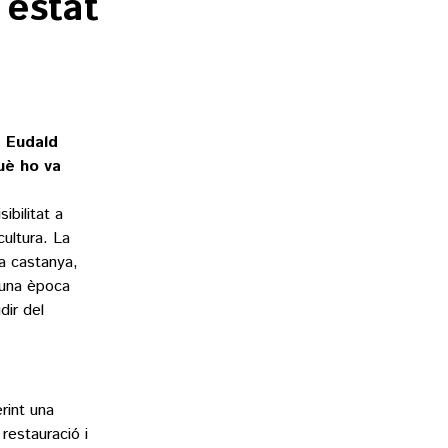
 estat
, Eudald
uè ho va
ibilitat a
cultura. La
a castanya,
s una època
dir del
rint una
restauració i