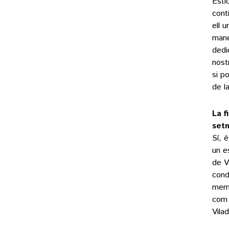
Esti
cont
ell 
mane
dedi
nost
si p
de l
La f
setm
Sí, 
un e
de V
cond
memò
com 
Vilad