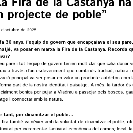
La Fira de la Castanya ha
n projecte de poble”
 d'octubre de 2025
fa 30 anys, l’equip de govern que encapçalava el seu pare
atjé, va posar en marxa la Fira de la Castanya. Recorda q
ivar?
u pare i tot l’equip de govern tenien molt clar que calia donar vis
drau a través d’un esdeveniment que combinés tradició, natura i 
vació principal va ser posar en valor un producte autòcton com l
forma part de la nostra identitat i paisatge. A més, la tardor é
cialment bonica per pujar a Viladrau a passejar pels boscos, gau
atge i connectar amb la natura.
er tant, per dinamitzar el poble…
la fira també va néixer amb la voluntat de dinamitzar el poble, ofe
tunitat per incrementar l’activitat econòmica del comerç local, la 