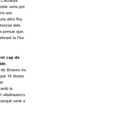
a Castanya
oble seria per
era una
a altra fira,
encial dels
a pensar que,
ebrant la Fira
üent cap de
ble.
l de Bruixes és
n què 14 dones
er
 amb la
nt viladrauencs
perquè venir a