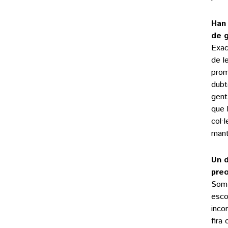
Han 
de 
Exac
de l
prom
dubt
gent
que 
col·
mante
Un d
pre
Som 
esco
inco
fira