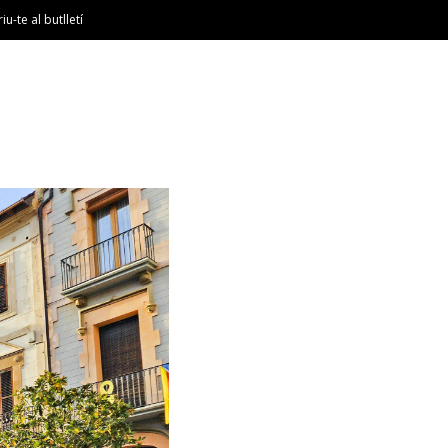
riu-te al butlletí