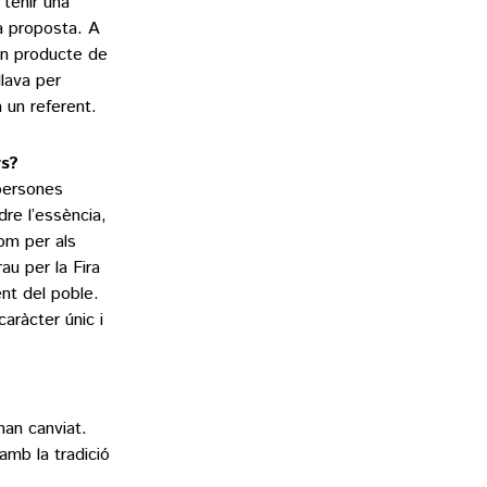
 tenir una
la proposta. A
un producte de
lava per
m un referent.
ys?
 persones
re l’essència,
com per als
u per la Fira
nt del poble.
aràcter únic i
han canviat.
amb la tradició