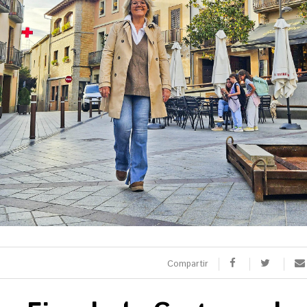
SPORTS
CULTURA
utbol
Arts escèniques
oquei patins
Cultura popular
otor
Llibres
eure totes
Calaix
Veure totes
 9 TV
 directe
rogramació
Compartir
la carta