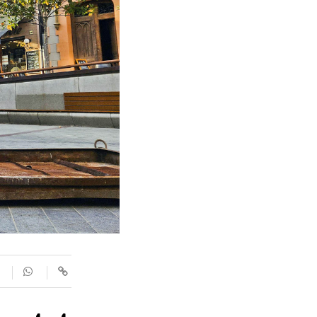
SUPLEMENTS
Fotogaleries
9magazín
Agenda
Blogosfera