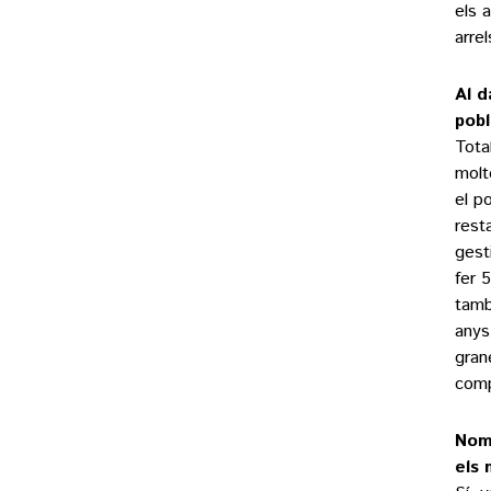
els 
arrel
Al d
pobl
Tota
molt
el p
rest
gest
fer 5
també
anys
gran
comp
Nomé
els 