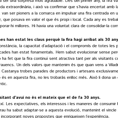
va ser una sorpresa molt agradable. Des del primer any, la fira va
lida extraordinària, i això va confirmar que s’havia encertat amb 
 van ser pioners a la comarca en impulsar una fira centrada en 
, que posava en valor el que és propi i local. Cada any es trebal
rporar-hi millores. Hi havia una voluntat clara de consolidar-la co
es han estat les claus perquè la fira hagi arribat als 30 an
onstància, la capacitat d’adaptació i el compromís de totes les
icades han estat fonamentals. Hem sabut evolucionar sense perd
ò ha fet que la fira continuï sent atractiva tant per als visitants 
drauencs. Un dels valors que mantenim és que quan vens a Viladra
a Castanya trobes parades de productors i artesans exclusivame
o és en aquesta fira, no les trobaràs enlloc més. Això li dona un c
ntic.
isitant d’avui no és el mateix que el de fa 30 anys.
ixí. Les expectatives, els interessos i les maneres de consumir 
drau ha sabut adaptar-se a aquesta evolució, mantenint el vincle 
 incorporant noves propostes que enriqueixen l’experiència.