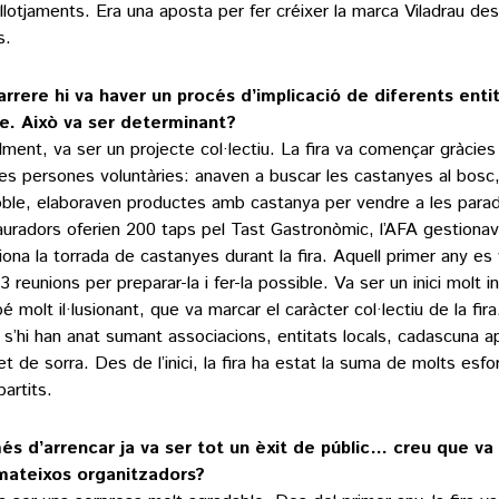
allotjaments. Era una aposta per fer créixer la marca Viladrau de
s.
arrere hi va haver un procés d’implicació de diferents enti
e. Això va ser determinant?
lment, va ser un projecte col·lectiu. La fira va començar gràcies 
es persones voluntàries: anaven a buscar les castanyes al bosc
oble, elaboraven productes amb castanya per vendre a les parad
auradors oferien 200 taps pel Tast Gastronòmic, l’AFA gestionav
iona la torrada de castanyes durant la fira. Aquell primer any es 
3 reunions per preparar-la i fer-la possible. Va ser un inici molt 
 molt il·lusionant, que va marcar el caràcter col·lectiu de la fira.
 s’hi han anat sumant associacions, entitats locals, cadascuna a
et de sorra. Des de l’inici, la fira ha estat la suma de molts esfo
artits.
s d’arrencar ja va ser tot un èxit de públic… creu que va
mateixos organitzadors?