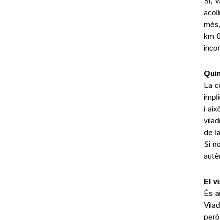
Sí, 
acol
més,
km 0
inco
Quin
La c
impl
i aix
vila
de l
Si n
autè
El v
És a
Vila
però