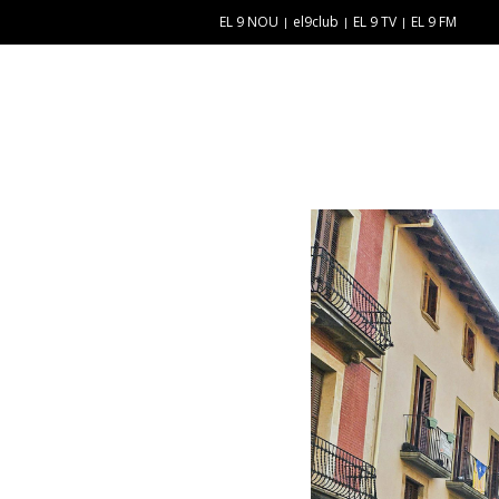
EL 9 NOU
el9club
EL 9 TV
EL 9 FM
E
“
N
E