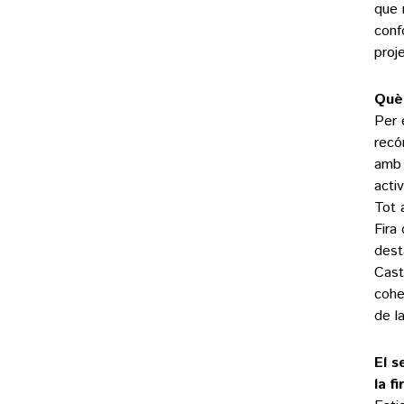
que 
conf
proje
Què 
Per 
recó
amb 
activ
Tot 
Fira
dest
Cast
cohe
de la
El s
la fi