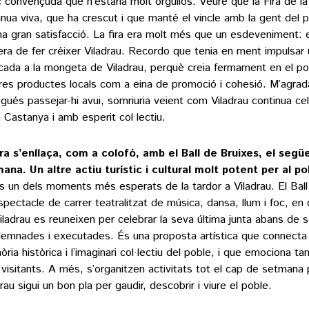
c convençuda que n’estaria molt orgullós. Veure que la Fira de l
inua viva, que ha crescut i que manté el vincle amb la gent del p
una gran satisfacció. La fira era molt més que un esdeveniment: 
ra de fer créixer Viladrau. Recordo que tenia en ment impulsar un
cada a la mongeta de Viladrau, perquè creia fermament en el pot
res productes locals com a eina de promoció i cohesió. M’agrad
ogués passejar-hi avui, somriuria veient com Viladrau continua cel
a Castanya i amb esperit col·lectiu.
ira s’enllaça, com a colofó, amb el Ball de Bruixes, el seg
ana. Un altre actiu turístic i cultural molt potent per al po
és un dels moments més esperats de la tardor a Viladrau. El Bal
spectacle de carrer teatralitzat de música, dansa, llum i foc, e
iladrau es reuneixen per celebrar la seva última junta abans de s
emnades i executades. És una proposta artística que connecta
ria històrica i l’imaginari col·lectiu del poble, i que emociona ta
visitants. A més, s’organitzen activitats tot el cap de setmana 
rau sigui un bon pla per gaudir, descobrir i viure el poble.