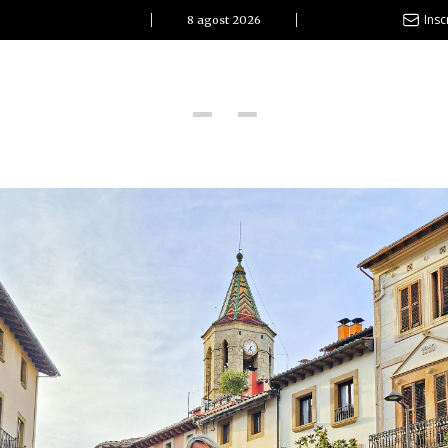
Insc
8 agost 2026
l Clàssic | Albert Pla
La vida és com la mar: sempre busca l’equilibri”
ovetats discogràfiques
l Clàssic | ELS 3 TAMBORS
TEMÀTIQUES