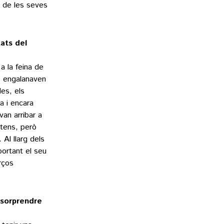
s de les seves
tats del
a la feina de
, engalanaven
es, els
a i encara
van arribar a
intens, però
 Al llarg dels
portant el seu
rços
 sorprendre