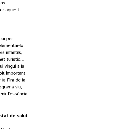
ens
xer aquest
pai per
plementar-lo
s infantils,
net turístic…
i vingui a la
olt important
la Fira de la
ograma viu,
nir l’essència
stat de salut