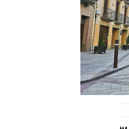
ACTUALITAT
E
Política
F
Societat
H
Economia
M
Veure totes
V
EL 9 FM
EL
En directe
En
Programació
P
Seccions
A 