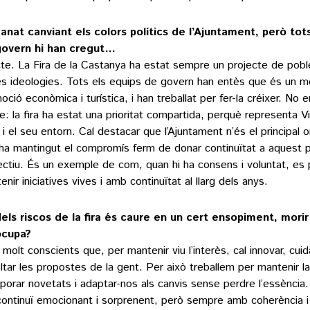
anat canviant els colors polítics de l’Ajuntament, però tot
govern hi han cregut…
te. La Fira de la Castanya ha estat sempre un projecte de pobl
es ideologies. Tots els equips de govern han entès que és un m
oció econòmica i turística, i han treballat per fer-la créixer. No e
e: la fira ha estat una prioritat compartida, perquè representa Vi
 i el seu entorn. Cal destacar que l’Ajuntament n’és el principal o
ha mantingut el compromís ferm de donar continuïtat a aquest p
lectiu. És un exemple de com, quan hi ha consens i voluntat, es
nir iniciatives vives i amb continuïtat al llarg dels anys.
els riscos de la fira és caure en un cert ensopiment, morir 
ocupa?
molt conscients que, per mantenir viu l’interès, cal innovar, cuida
ltar les propostes de la gent. Per això treballem per mantenir la 
rporar novetats i adaptar-nos als canvis sense perdre l’essència
 continuï emocionant i sorprenent, però sempre amb coherència i