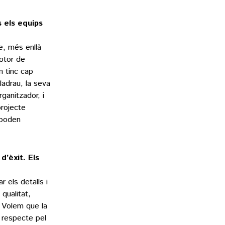
s els equips
e, més enllà
otor de
n tinc cap
ladrau, la seva
rganitzador, i
rojecte
 poden
d’èxit. Els
r els detalls i
qualitat,
. Volem que la
 respecte pel