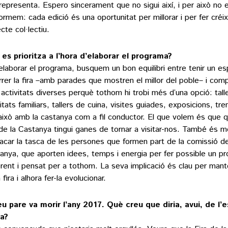
representa. Espero sincerament que no sigui així, i per això no 
ormem: cada edició és una oportunitat per millorar i per fer créi
cte col·lectiu.
es prioritza a l’hora d’elaborar el programa?
elaborar el programa, busquem un bon equilibri entre tenir un es
rrer la fira –amb parades que mostren el millor del poble– i com
activitats diverses perquè tothom hi trobi més d’una opció: taller
itats familiars, tallers de cuina, visites guiades, exposicions, tre
això amb la castanya com a fil conductor. El que volem és que qu
 de la Castanya tingui ganes de tornar a visitar-nos. També és m
acar la tasca de les persones que formen part de la comissió de 
anya, que aporten idees, temps i energia per fer possible un pr
rent i pensat per a tothom. La seva implicació és clau per mante
 fira i alhora fer-la evolucionar.
eu pare va morir l’any 2017. Què creu que diria, avui, de l’e
ra?