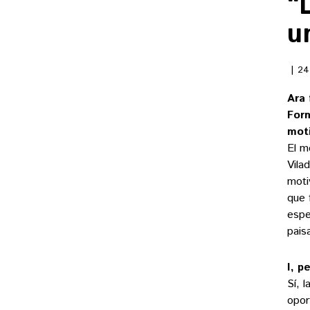
“
u
24
Ara 
Form
mot
El me
Vila
moti
que 
espe
pais
I, p
Sí, 
opor