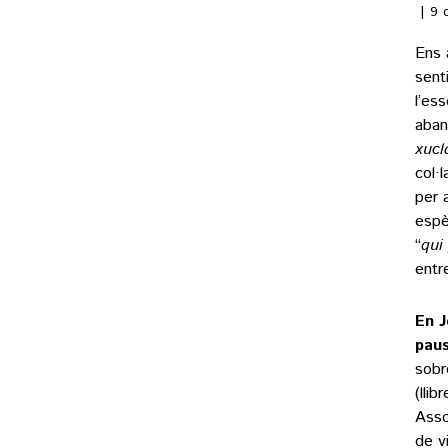
9 
Ens 
sent
l’es
aban
xucl
col·
per 
espèc
“
qui
entre
En J
paus
sobr
(llib
Asso
de v