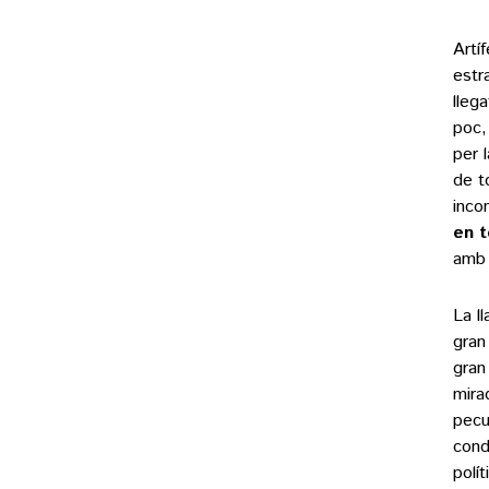
Artí
estr
lleg
poc, 
per 
de t
inco
en t
amb 
La l
gran
gran
mira
pecu
cond
polí