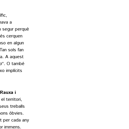
fic,
nava a
en segur perquè
més cerquen
enso en algun
Tan sols fan
ra. A aquest
a
“. O també
xo implícits
 Rauxa i
el territori,
seus treballs
raons òbvies.
at per cada any
cor immens.