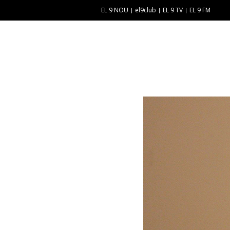
EL 9 NOU
el9club
EL 9 TV
EL 9 FM
E
“
N
E