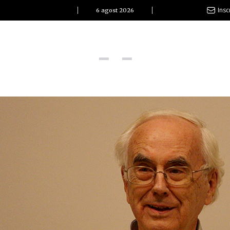
Insc
6 agost 2026
l Clàssic | Albert Pla
La vida és com la mar: sempre busca l’equilibri”
ovetats discogràfiques
l Clàssic | ELS 3 TAMBORS
TEMÀTIQUES