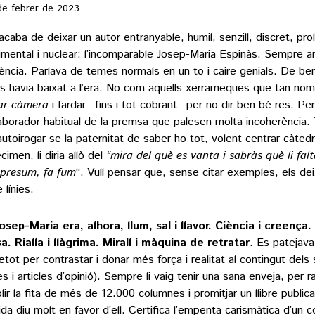
de febrer de 2023
acaba de deixar un autor entranyable, humil, senzill, discret, prolí
imental i nuclear: l’incomparable Josep-Maria Espinàs. Sempre a
sència. Parlava de temes normals en un to i caire genials. De b
s havia baixat a l’era. No com aquells xerrameques que tan no
ar càmera
i fardar –fins i tot cobrant– per no dir ben bé res. P
laborador habitual de la premsa que palesen molta incoherència. 
autoirogar-se la paternitat de saber-ho tot, volent centrar càted
imen, li diria allò del
“mira del què es vanta i sabràs què li falt
 presum, fa fum
“. Vull pensar que, sense citar exemples, els dei
 línies.
osep-Maria era, alhora, llum, sal i llavor. Ciència i creença.
a. Rialla i llàgrima. Mirall i màquina de retratar
. Es patejava 
etot per contrastar i donar més força i realitat al contingut dels 
res i articles d’opinió). Sempre li vaig tenir una sana enveja, per 
lir la fita de més de 12.000 columnes i promitjar un llibre public
ida diu molt en favor d’ell. Certifica l’empenta carismàtica d’un 