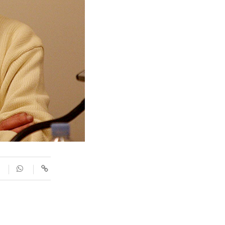
SUPLEMENTS
Fotogaleries
9magazín
Agenda
Blogosfera