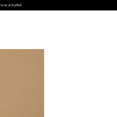
riu-te al butlletí