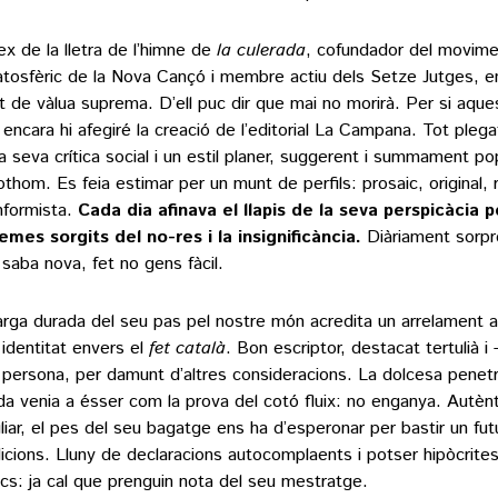
fex de la lletra de l’himne de
la culerada
, cofundador del movime
atosfèric de la Nova Cançó
i membre actiu dels Setze Jutges, e
at de vàlua suprema. D’ell puc dir que mai no morirà. Per si aqu
encara hi afegiré la creació de l’editorial
La Campana
. Tot plega
la seva crítica social i un estil planer, suggerent i summament pop
othom. Es feia estimar per un munt de perfils: prosaic, original, r
nformista.
Cada dia afinava el llapis de la seva perspicàcia pe
emes sorgits del no-res i la insignificància.
Diàriament sorp
saba nova, fet no gens fàcil.
larga durada del seu pas pel nostre món acredita un arrelament al
 identitat envers el
fet català
. Bon escriptor, destacat tertulià i 
 persona, per damunt d’altres consideracions. La dolcesa penetr
da venia a ésser com la prova del cotó fluix: no enganya. Autèn
liar, el pes del seu bagatge ens ha d’esperonar per bastir un futu
icions. Lluny de declaracions autocomplaents i potser hipòcrite
tics: ja cal que prenguin nota del seu mestratge.