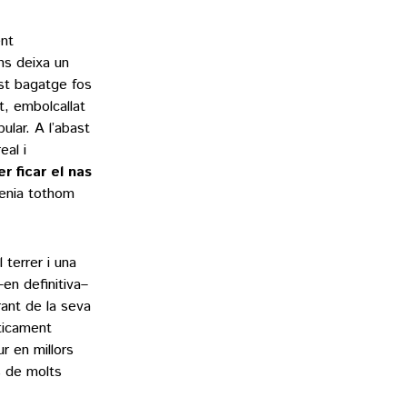
nt
ns deixa un
est bagatge fos
t, embolcallat
ular. A l’abast
eal i
r ficar el nas
renia tothom
 terrer i una
–en definitiva–
ant de la seva
ticament
r en millors
s de molts