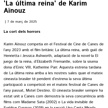
‘La última reina‘ de Karim
Aïnouz
()
7 de març de 2025
ACTUALITAT
La cort dels horrors
POLÍTICA
ESPORTS
Karim Aïnouz competia en el Festival de Cine de Canes de
SOCIETAT
l’any 2023 amb el film britànic La última reina, amb guió de
FUTBOL
CULTURA
ECONOMIA
Henrietta i Jessica Ashworth, adaptació de la novel·la El
HOQUEI PATINS
juego de la reina, d’Elizabeth Fremantle, sobre la sisena
VEURE TOTES
ARTS ESCÈNIQUES
SUPLEMENTS
dona d’Enric VIII, Katherine Parr. Aquesta estrena tardana
MOTOR
de La última reina arriba a les nostres sales quan el mateix
CULTURA POPULAR
VEURE TOTES
FOTOGALERIES
cineasta brasiler té pendent d’estrena la seva última
LLIBRES
participació a competició en el mateix festival de Canes de
9MAGAZÍN
CALAIX
l’any passat, Motel Destino. El cineasta brasiler sempre ha
AGENDA
estat unit a Canes com demostra la seva concurrència amb
VEURE TOTES
films com Madame Sata (2002) o La vida invisible de
BLOGOSFERA
Eurídice Gusmao (2019) en la secció Una Certa Mirada.