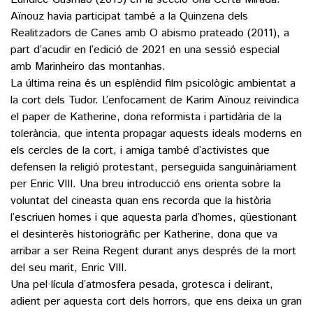
Aïnouz havia participat també a la Quinzena dels
Realitzadors de Canes amb O abismo prateado (2011), a
part d’acudir en l’edició de 2021 en una sessió especial
amb Marinheiro das montanhas.
La última reina és un esplèndid film psicològic ambientat a
la cort dels Tudor. L’enfocament de Karim Aïnouz reivindica
el paper de Katherine, dona reformista i partidària de la
tolerància, que intenta propagar aquests ideals moderns en
els cercles de la cort, i amiga també d’activistes que
defensen la religió protestant, perseguida sanguinàriament
per Enric VIII. Una breu introducció ens orienta sobre la
voluntat del cineasta quan ens recorda que la història
l’escriuen homes i que aquesta parla d’homes, qüestionant
el desinterès historiogràfic per Katherine, dona que va
arribar a ser Reina Regent durant anys després de la mort
del seu marit, Enric VIII.
Una pel·lícula d’atmosfera pesada, grotesca i delirant,
adient per aquesta cort dels horrors, que ens deixa un gran