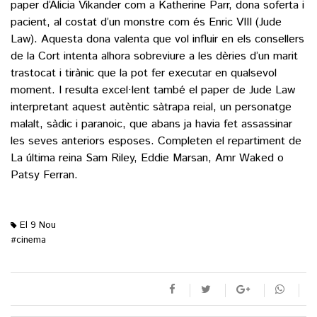
paper d’Alicia Vikander com a Katherine Parr, dona soferta i
pacient, al costat d’un monstre com és Enric VIII (Jude
Law). Aquesta dona valenta que vol influir en els consellers
de la Cort intenta alhora sobreviure a les dèries d’un marit
trastocat i tirànic que la pot fer executar en qualsevol
moment. I resulta excel·lent també el paper de Jude Law
interpretant aquest autèntic sàtrapa reial, un personatge
malalt, sàdic i paranoic, que abans ja havia fet assassinar
les seves anteriors esposes. Completen el repartiment de
La última reina Sam Riley, Eddie Marsan, Amr Waked o
Patsy Ferran.
El 9 Nou
cinema
#
M'agrada